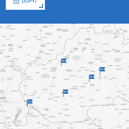
DOPYT
aké žalúzie budú vhodné pre daný tvar, materiál, pozrite sa,
koľko má okno skiel. Pri každých
žalúziách
je napísané, na
aké okná sú vhodné.
Čo by ste mali pred nákupom vedieť
Určite si dobre zmerajte výšku a šírku v metroch. Môžete
priložiť aj náčrtok alebo fotografiu a uviesť preferencie,
napríklad farbu, materiál lamiel, ovládanie a podobne.
Zrýchli to našu ponuku.
Prečo si zaobstarať žalúzie od K-system?
Riešenia na mieru
V K-systeme sú každé žalúzie vyrobené na mieru, aby
dokonale zapadli do vašich okien — či už ide o
štandardné, strešné, oblúkové alebo iné atypické tvary.
Prémiová kvalita
Používame vysokokvalitné materiály a precízne výrobné