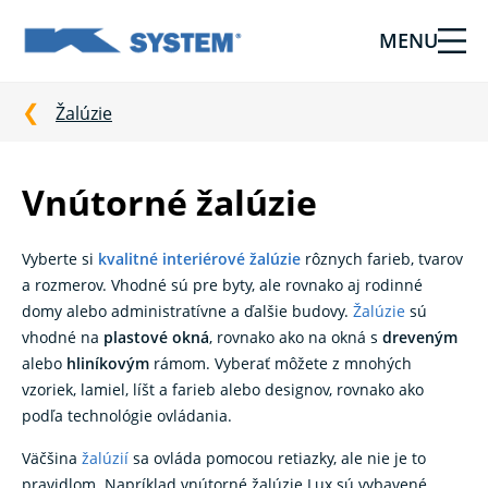
MENU
Tieniaca
technika
pre
Žalúzie
vašu
domácnosť
od
Vnútorné žalúzie
Ksystem
Vyberte si
kvalitné interiérové ​​žalúzie
rôznych farieb, tvarov
a rozmerov. Vhodné sú pre byty, ale rovnako aj rodinné
domy alebo administratívne a ďalšie budovy.
Žalúzie
sú
vhodné na
plastové okná
, rovnako ako na okná s
dreveným
alebo
hliníkovým
rámom. Vyberať môžete z mnohých
vzoriek, lamiel, líšt a farieb alebo designov, rovnako ako
podľa technológie ovládania.
Väčšina
žalúzií
sa ovláda pomocou retiazky, ale nie je to
pravidlom.
Napríklad vnútorné žalúzie Lux sú vybavené