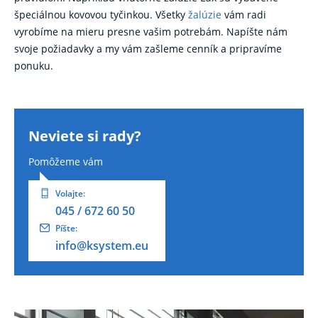
špeciálnou kovovou tyčinkou. Všetky
žalúzie
vám radi
vyrobíme na mieru presne vašim potrebám. Napíšte nám
svoje požiadavky a my vám zašleme cenník a pripravíme
ponuku.
Neviete si rady?
Pomôžeme vám
Volajte:
045 / 672 60 50
Píšte:
info@ksystem.eu