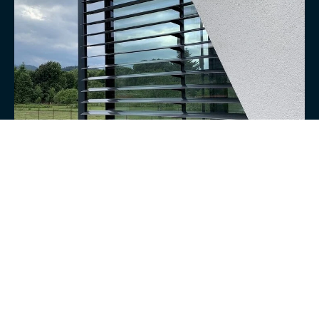
Slnolamy
VIAC
K-system v číslach