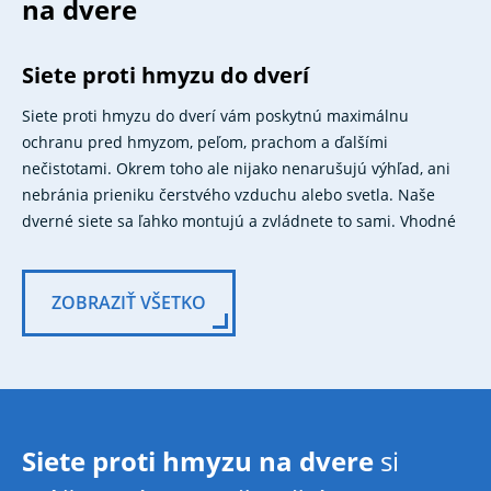
na dvere
Siete proti hmyzu do dverí
Siete proti hmyzu do dverí vám poskytnú maximálnu
ochranu pred hmyzom, peľom, prachom a ďalšími
nečistotami. Okrem toho ale nijako nenarušujú výhľad, ani
nebránia prieniku čerstvého vzduchu alebo svetla. Naše
dverné siete sa ľahko montujú a zvládnete to sami. Vhodné
sú pre rôzne typy a rozmery dverí, rovnako tak vám môžeme
vyrobiť dverové siete proti hmyzu na mieru.
ZOBRAZIŤ VŠETKO
Prečo zvoliť dverové siete proti hmyzu
Dverové siete proti hmyzu poskytujú ideálnu ochranu pred
hmyzom, ktorý môže prenášať rôzne choroby alebo
kontaminovať potraviny. Vhodné sú aj pre alergikov, pretože
môžu zachytávať peľ, prach a iné nečistoty. Vďaka moderným
Siete proti hmyzu na dvere
si
technológiám výroby nenarušujú priepustnosť čerstvého