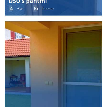
DSU s pántmi
Atyp
Economy