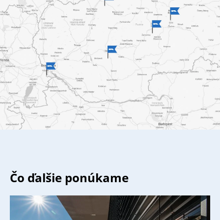
K-system?
Sme špecializovaným výrobcom
tieniacej techniky
a jej
popredný distribútor nie len v Českej republike, ale aj
na Slovensku
Ponúkame iba
certifikované žalúzie
,
rolety
alebo
napríklad
siete proti hmyzu
a ďalšie
Rýchla doprava a výhodné ceny, vrátane akčných zliav
Prvotriedny zákaznícky servis, video návody, live-chat,
detailné popisy a návody
2
Tisíce spokojných zákazníkov a viac ako 2 000 000 m
zatienených plôch v Česku a na Slovensku
Čo ďalšie ponúkame