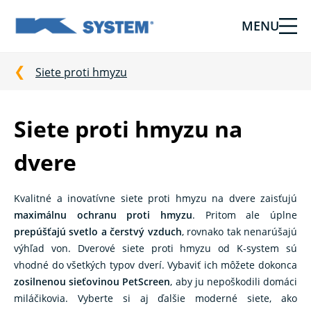
MENU
Tieniaca
technika
pre
Siete proti hmyzu
vašu
domácnosť
od
Siete proti hmyzu na
Ksystem
dvere
Kvalitné a inovatívne siete proti hmyzu na dvere zaisťujú
maximálnu ochranu proti hmyzu
. Pritom ale úplne
prepúšťajú svetlo a čerstvý vzduch
, rovnako tak nenarúšajú
výhľad von. Dverové siete proti hmyzu od K-system sú
vhodné do všetkých typov dverí. Vybaviť ich môžete dokonca
zosilnenou sieťovinou PetScreen
, aby ju nepoškodili domáci
miláčikovia. Vyberte si aj ďalšie moderné siete, ako