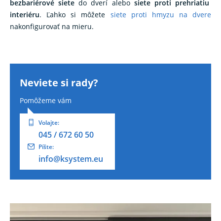
bezbariérové ​​siete
do dverí alebo
siete proti prehriatiu
interiéru
. Ľahko si môžete
siete proti hmyzu na dvere
nakonfigurovať na mieru.
Neviete si rady?
Pomôžeme vám
Volajte:
045 / 672 60 50
Píšte:
info@ksystem.eu