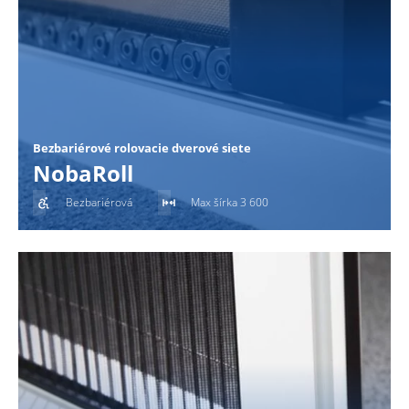
Bezbariérové rolovacie dverové siete
NobaRoll
Bezbariérová
Max šírka 3 600