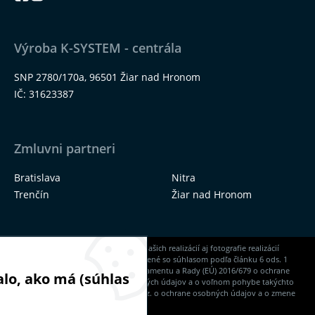
Výroba K-SYSTEM - centrála
SNP 2780/170a, 96501 Žiar nad Hronom
IČ: 31623387
Zmluvni partneri
Bratislava
Nitra
Trenčín
Žiar nad Hronom
Na našich stránkach nájdete okrem našich realizácií aj fotografie realizácií
našich dodávateľov, ktoré sú zverejnené so súhlasom podľa článku 6 ods. 1
písm. a) Nariadenia Európskeho parlamentu a Rady (EÚ) 2016/679 o ochrane
lo, ako má (súhlas
fyzických osôb pri spracúvaní osobných údajov a o voľnom pohybe takýchto
údajov a zákona NR SR č. 18/2018 Z. z. o ochrane osobných údajov a o zmene
a doplnení niektorých zákonov.