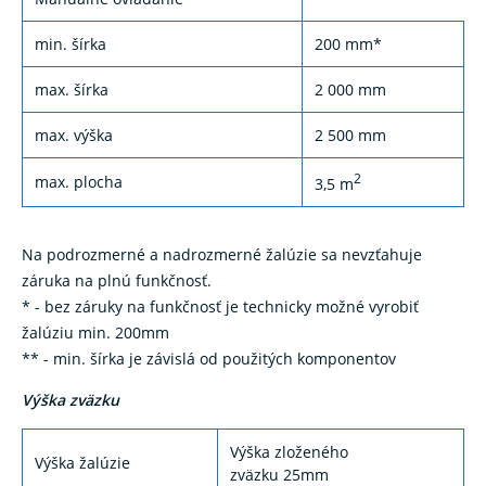
min. šírka
200 mm*
max. šírka
2 000 mm
max. výška
2 500 mm
2
max. plocha
3,5 m
Na podrozmerné a nadrozmerné žalúzie sa nevzťahuje
záruka na plnú funkčnosť.
* - bez záruky na funkčnosť je technicky možné vyrobiť
žalúziu min. 200mm
** - min. šírka je závislá od použitých komponentov
Výška zväzku
Výška zloženého
Výška žalúzie
zväzku 25mm