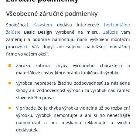
Všeobecné záručné podmienky
Spoločnosť
K-system
dodáva interiérové
horizontálne
žalúzie
Basic Design
vyrobené na mieru.
Žalúzie
vám
zamerajú a odborne namontujú nami vyškolení montážni
pracovníci. Váš dopyt adresujeme najbližšej montážnej
firme vo vašom okolí.
Záruka zahŕňa chyby výrobného charakteru a
materiálové chyby, ktoré bránia funkčnosti výrobku.
Výrobca nepreberá žiadnu zodpovednosť za následné
škody ani zodpovednosť výrobcu za výrobok nad rámec
slovenského práva.
V prípade, že je chyba výrobku viditeľná už po rozbalení
výrobku, výrobok nemontujte a ani si ho nenechajte
namontovať a bez meškania reklamujte u svojho
dodávateľa.