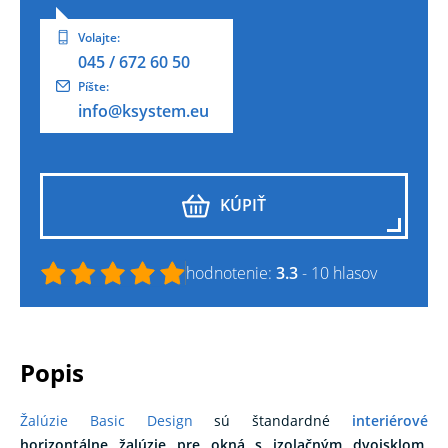
Volajte:
045 / 672 60 50
Píšte:
info@ksystem.eu
KÚPIŤ
hodnotenie:
3.3
- 10 hlasov
popis
Žalúzie Basic Design
sú štandardné
interiérové
horizontálne žalúzie pre okná s izolačným dvojsklom
.