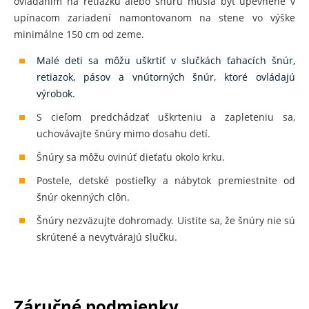
ovládaním na retiazku alebo šnúru musia byť upevnené v
upínacom zariadení namontovanom na stene vo výške
minimálne 150 cm od zeme.
Malé deti sa môžu uškrtiť v slučkách ťahacích šnúr,
retiazok, pásov a vnútorných šnúr, ktoré ovládajú
výrobok.
S cieľom predchádzať uškrteniu a zapleteniu sa,
uchovávajte šnúry mimo dosahu detí.
Šnúry sa môžu ovinúť dieťaťu okolo krku.
Postele, detské postieľky a nábytok premiestnite od
šnúr okenných clôn.
Šnúry nezväzujte dohromady. Uistite sa, že šnúry nie sú
skrútené a nevytvárajú slučku.
Záručné podmienky