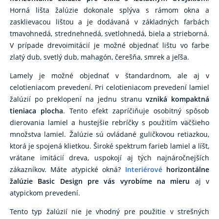
Horná lišta žalúzie dokonale splýva s rámom okna a
zasklievacou lištou a je dodávaná v základných farbách
tmavohnedá, strednehnedá, svetlohnedá, biela a strieborná.
V prípade drevoimitácií je možné objednať lištu vo farbe
zlatý dub, svetlý dub, mahagón, čerešňa, smrek a jeľša.
Lamely je možné objednať v štandardnom, ale aj v
celotieniacom prevedení. Pri celotieniacom prevedení lamiel
žalúzií po preklopení na jednu stranu
vzniká kompaktná
tieniaca plocha
. Tento efekt zapríčiňuje osobitný spôsob
dierovania lamiel a hustejšie rebríčky s použitím väčšieho
množstva lamiel. Žalúzie sú ovládané guličkovou retiazkou,
ktorá je spojená klietkou. Široké spektrum farieb lamiel a líšt,
vrátane imitácií dreva, uspokojí aj tých najnáročnejších
zákazníkov. Máte atypické okná?
Interiérové
horizontálne
žalúzie Basic Design pre vás vyrobíme na mieru
aj v
atypickom prevedení.
Tento typ žalúzií nie je vhodný pre použitie v strešných