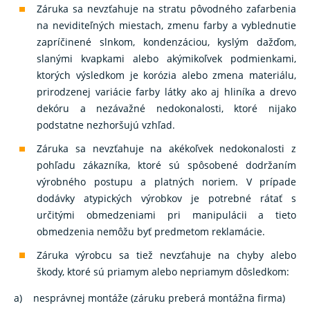
Záruka sa nevzťahuje na stratu pôvodného zafarbenia
na neviditeľných miestach, zmenu farby a vyblednutie
zapríčinené slnkom, kondenzáciou, kyslým dažďom,
slanými kvapkami alebo akýmikoľvek podmienkami,
ktorých výsledkom je korózia alebo zmena materiálu,
prirodzenej variácie farby látky ako aj hliníka a drevo
dekóru a nezávažné nedokonalosti, ktoré nijako
podstatne nezhoršujú vzhľad.
Záruka sa nevzťahuje na akékoľvek nedokonalosti z
pohľadu zákazníka, ktoré sú spôsobené dodržaním
výrobného postupu a platných noriem. V prípade
dodávky atypických výrobkov je potrebné rátať s
určitými obmedzeniami pri manipulácii a tieto
obmedzenia nemôžu byť predmetom reklamácie.
Záruka výrobcu sa tiež nevzťahuje na chyby alebo
škody, ktoré sú priamym alebo nepriamym dôsledkom:
a) nesprávnej montáže (záruku preberá montážna firma)