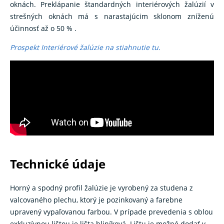
oknách. Preklápanie štandardných interiérových žalúzií v
strešných oknách má s narastajúcim sklonom zníženú
účinnosť až o 50 % .
Prospekt Interiérové žalúzie na stiahnutie tu.
Technické údaje
Horný a spodný profil žalúzie je vyrobený za studena z
valcovaného plechu, ktorý je pozinkovaný a farebne
upravený vypaľovanou farbou. V prípade prevedenia s oblou
exkluzívnou lištou je lišta hliníková. Lištu je možné dodať v