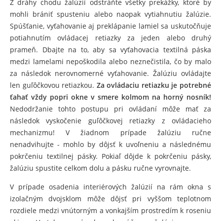
Z dráhy chodu žalúzií odstráňte všetky prekážky, ktoré by
mohli brániť spusteniu alebo naopak vytiahnutiu žalúzie.
Spúšťanie, vyťahovanie aj preklápanie lamiel sa uskutočňuje
potiahnutím ovládacej retiazky za jeden alebo druhý
prameň. Dbajte na to, aby sa vyťahovacia textilná páska
medzi lamelami nepoškodila alebo neznečistila, čo by malo
za následok nerovnomerné vyťahovanie. Žalúziu ovládajte
len guľôčkovou retiazkou.
Za ovládaciu retiazku je potrebné
ťahať vždy popri okne v smere kolmom na horný nosník!
Nedodržanie tohto postupu pri ovládaní môže mať za
následok vyskočenie guľôčkovej retiazky z ovládacieho
mechanizmu! V žiadnom prípade žalúziu ručne
nenadvihujte - mohlo by dôjsť k uvoľneniu a následnému
pokrčeniu textilnej pásky. Pokiaľ dôjde k pokrčeniu pásky,
žalúziu spustite celkom dolu a pásku ručne vyrovnajte.
V prípade osadenia interiérových žalúzií na rám okna s
izolačným dvojsklom môže dôjsť pri vyššom teplotnom
rozdiele medzi vnútorným a vonkajším prostredím k roseniu