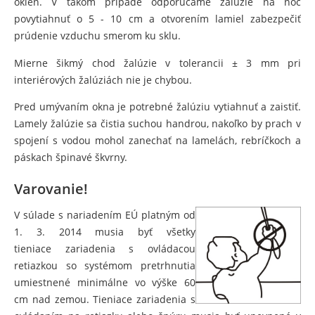
okien. V takom prípade odporúčame žalúzie na noc
povytiahnuť o 5 - 10 cm a otvorením lamiel zabezpečiť
prúdenie vzduchu smerom ku sklu.
Mierne šikmý chod žalúzie v tolerancii ± 3 mm pri
interiérových žalúziách nie je chybou.
Pred umývaním okna je potrebné žalúziu vytiahnuť a zaistiť.
Lamely žalúzie sa čistia suchou handrou, nakoľko by prach v
spojení s vodou mohol zanechať na lamelách, rebríčkoch a
páskach špinavé škvrny.
Varovanie!
V súlade s nariadením EÚ platným od
1. 3. 2014 musia byť všetky
tieniace zariadenia s ovládacou
retiazkou so systémom pretrhnutia
umiestnené minimálne vo výške 60
cm nad zemou. Tieniace zariadenia s