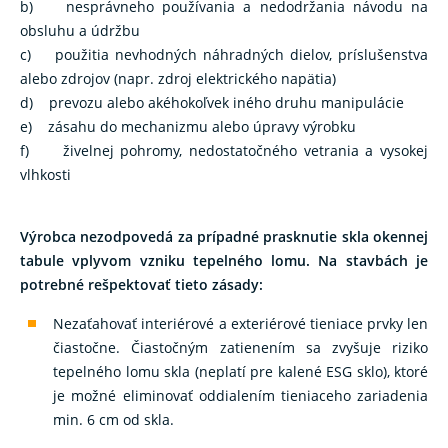
b) nesprávneho používania a nedodržania návodu na
obsluhu a údržbu
c) použitia nevhodných náhradných dielov, príslušenstva
alebo zdrojov (napr. zdroj elektrického napätia)
d) prevozu alebo akéhokoľvek iného druhu manipulácie
e) zásahu do mechanizmu alebo úpravy výrobku
f) živelnej pohromy, nedostatočného vetrania a vysokej
vlhkosti
Výrobca nezodpovedá za prípadné prasknutie skla okennej
tabule vplyvom vzniku tepelného lomu. Na stavbách je
potrebné rešpektovať tieto zásady:
Nezaťahovať interiérové a exteriérové tieniace prvky len
čiastočne. Čiastočným zatienením sa zvyšuje riziko
tepelného lomu skla (neplatí pre kalené ESG sklo), ktoré
je možné eliminovať oddialením tieniaceho zariadenia
min. 6 cm od skla.