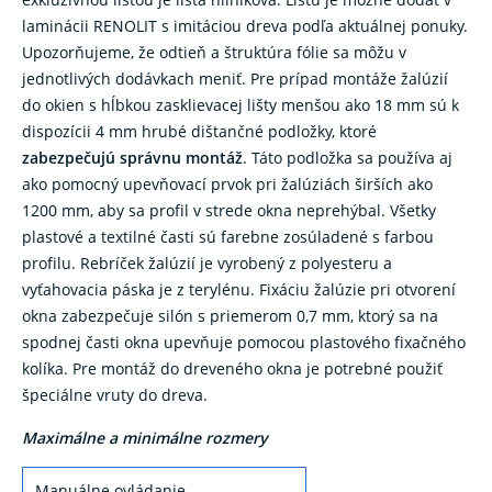
laminácii RENOLIT s imitáciou dreva podľa aktuálnej ponuky.
Upozorňujeme, že odtieň a štruktúra fólie sa môžu v
jednotlivých dodávkach meniť. Pre prípad montáže žalúzií
do okien s hĺbkou zasklievacej lišty menšou ako 18 mm sú k
dispozícii 4 mm hrubé dištančné podložky, ktoré
zabezpečujú správnu montáž
. Táto podložka sa používa aj
ako pomocný upevňovací prvok pri žalúziách širších ako
1200 mm, aby sa profil v strede okna neprehýbal. Všetky
plastové a textilné časti sú farebne zosúladené s farbou
profilu. Rebríček žalúzií je vyrobený z polyesteru a
vyťahovacia páska je z terylénu. Fixáciu žalúzie pri otvorení
okna zabezpečuje silón s priemerom 0,7 mm, ktorý sa na
spodnej časti okna upevňuje pomocou plastového fixačného
kolíka. Pre montáž do dreveného okna je potrebné použiť
špeciálne vruty do dreva.
Maximálne a minimálne rozmery
Manuálne ovládanie