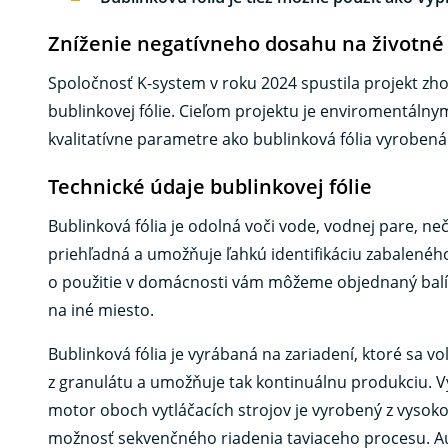
Zníženie negatívneho dosahu na životné 
Spoločnosť K-system v roku 2024 spustila projekt z
bublinkovej fólie. Cieľom projektu je enviromentálny
kvalitatívne parametre ako bublinková fólia vyrobená 
Technické údaje bublinkovej fólie
Bublinková fólia je odolná voči vode, vodnej pare, neč
priehľadná a umožňuje ľahkú identifikáciu zabalenéh
o použitie v domácnosti vám môžeme objednaný balík
na iné miesto.
Bublinková fólia je vyrábaná na zariadení, ktoré sa v
z granulátu a umožňuje tak kontinuálnu produkciu. V
motor oboch vytláčacích strojov je vyrobený z vysoko
možnosť sekvenčného riadenia taviaceho procesu. Au