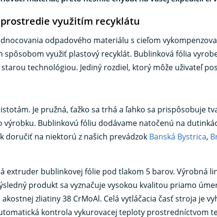
prostredie využitím recyklátu
hodnocovania odpadového materiálu s cieľom vykompenzovať
m spôsobom využiť plastový recyklát. Bublinková fólia vyro
starou technológiou. Jediný rozdiel, ktorý môže uživateľ pos
istotám. Je pružná, ťažko sa trhá a ľahko sa prispôsobuje tv
o výrobku. Bublinkovú fóliu dodávame natočenú na dutinkác
 doručiť na niektorú z našich prevádzok
Banská Bystrica
,
B
olá extruder bublinkovej fólie pod tlakom 5 barov. Výrobná l
ýsledný produkt sa vyznačuje vysokou kvalitou priamo úmer
 akostnej zliatiny 38 CrMoAl. Celá vytláčacia časť stroja 
tomatická kontrola vykurovacej teploty prostredníctvom t