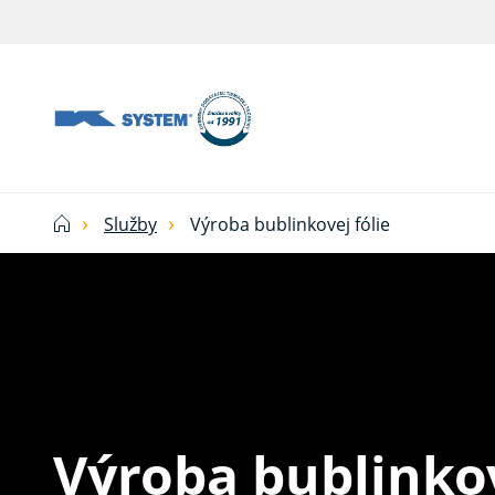
Tieniaca
technika
pre
vašu
domácnosť
Služby
Výroba bublinkovej fólie
od
Ksystem
Výroba bublinkov