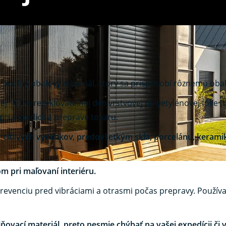
lie Žiar nad Hronom
ný a pružný obalový materiál, ktorý sa prispôsobí rôznemu o
ej 100 % recyklovateľnej dvojvrstvovej polyetylénovej fóli
ri expedícii a preprave tovaru.
 citlivých výrobkov, predovšetkým skla, porcelánu, kerami
m pri maľovaní interiéru.
venciu pred vibráciami a otrasmi počas prepravy. Používa s
ňovací materiál, preto nesmie chýbať na vašej expedícii či v