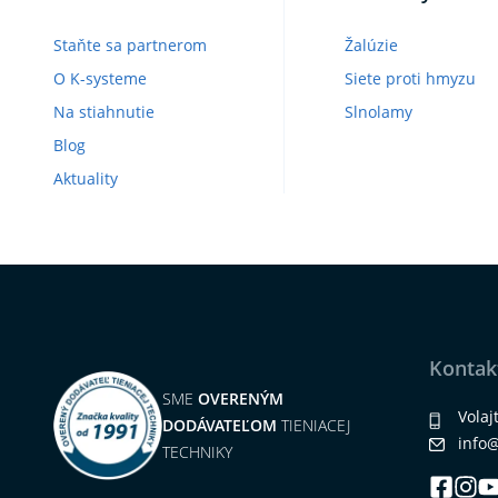
Staňte sa partnerom
Žalúzie
O K-systeme
Siete proti hmyzu
Na stiahnutie
Slnolamy
Blog
Aktuality
Kontak
SME
OVERENÝM
Volaj
DODÁVATEĽOM
TIENIACEJ
info
TECHNIKY