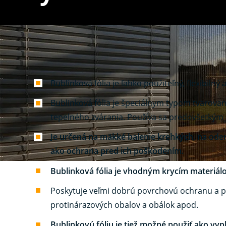
Výroba bublinkovej fó
Bublinková fólia je ľahko použiteľný, flexibil
Bublinková fólia je špeciálnym typom tvarovan
tepelného zvárania. Používa sa predovšetkým p
Je určená na mäkké balenie krehkých, na oder
ako ochrana pred ich poškodením.
Bublinková fólia je vhodným krycím materiálo
Poskytuje veľmi dobrú povrchovú ochranu a pre
protinárazových obalov a obálok apod.
Bublinkovú fóliu je tiež možné použiť ako vypl