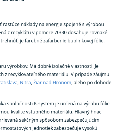
 rastúce náklady na energie spojené s výrobou
bená z recyklátu v pomere 70/30 dosahuje rovnaké
trehnúť, je farebné zafarbenie bublinkovej fólie.
aru výrobkov. Má dobré izolačné vlastnosti. Je
h z recyklovateľného materiálu. V prípade záujmu
ratislava
,
Nitra
,
Žiar nad Hronom
, alebo po dohode
inka spoločnosti K-system je určená na výrobu fólie
nou kvalite vstupného materiálu. Hlavný hnací
je vyhrievaná sekčným spôsobom zabezpečujúcim
ermostatových jednotiek zabezpečuje vysokú