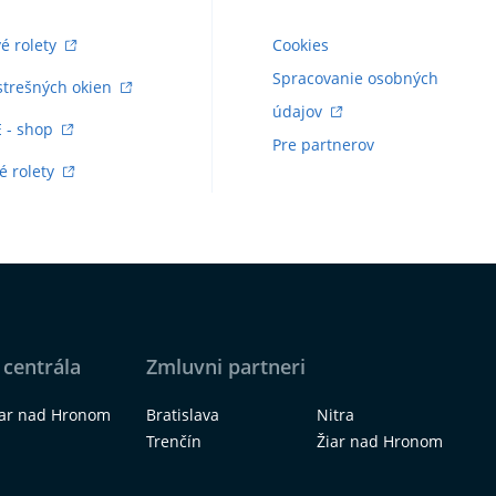
vé rolety
Cookies
Spracovanie osobných
strešných okien
údajov
E - shop
Pre partnerov
é rolety
 centrála
Zmluvni partneri
iar nad Hronom
Bratislava
Nitra
Trenčín
Žiar nad Hronom