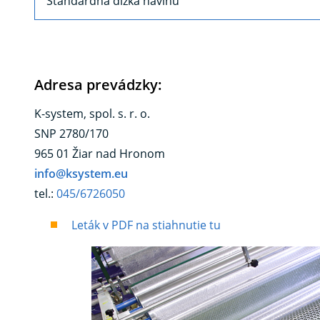
Štandardná dĺžka návinu
Adresa prevádzky:
K-system, spol. s. r. o.
SNP 2780/170
965 01 Žiar nad Hronom
info@ksystem.eu
tel.:
045/6726050
Leták v PDF na stiahnutie tu