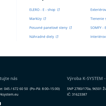
ELERO - E - shop
Exteriéro
Markízy
Tienenie 
Posuvné panelové steny
SOMFY - 
Náhradné diely
Interiérov
tujte nás
Výroba K-SYSTEM -
te:
045 / 672 60 50
(Po–Pá: 8:00–15:00)
SNP 2780/170a, 96501 Ž
@ksystem.eu
IČ: 31623387