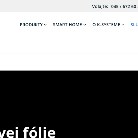
Volajte:
045 / 672 60
PRODUKTY
SMART HOME
O K-SYSTEME
SL
ej fólie