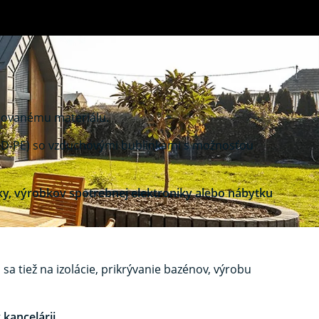
balovanému materiálu.
e (LD-PE) so vzduchovými bublinkami s možnosťou
ky, výrobkov spotrebnej elektroniky alebo nábytku
a tiež na izolácie, prikrývanie bazénov, výrobu
 kancelárii.