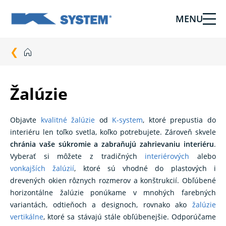
MENU
Tieniaca
technika
pre
vašu
domácnosť
od
Žalúzie
Ksystem
Objavte
kvalitné žalúzie
od
K-system
, ktoré prepustia do
interiéru len toľko svetla, koľko potrebujete. Zároveň skvele
chránia vaše súkromie a zabraňujú zahrievaniu interiéru
.
Vyberať si môžete z tradičných
interiérových
alebo
vonkajších žalúzií
, ktoré sú vhodné do plastových i
drevených okien rôznych rozmerov a konštrukcií. Obľúbené
horizontálne žalúzie ponúkame v mnohých farebných
variantách, odtieňoch a designoch, rovnako ako
žalúzie
vertikálne
, ktoré sa stávajú stále obľúbenejšie. Odporúčame