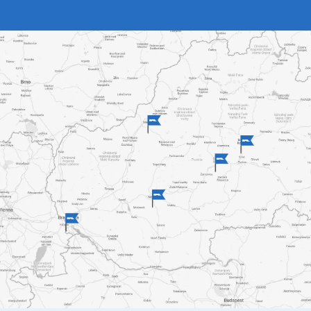
poznáte. Sú stále obľúbené, zákazníci často volia napríklad
žalúzie Bella
. Môžete ich nainštalovať na bežné plastové
okná, rovnako ako na drevenú alebo hliníkovú konštrukciu.
Inštalujú sa priamo do rámu okna, prípadne do steny.
Ovládajú sa pomocou retiazky, tyče alebo automatického
ovládania. Vhodné sú takmer do každého interiéru.
Vertikálne žalúzie
sa predtým používali hlavne na
administratívne budovy, dnes ale ich obľuba stúpa aj u
bežných rodinných domov a bytov. Vhodné sú k zatieneniu
väčších plôch. Lamely
vertikálnych žalúzií
môžu byť látkové v
mnohých farbách a designoch.
Slnolamy
odporúčame inštalovať na menšie atypické okná.
Prípadne všade tam, kde nie je možné umiestniť ovládanie
žalúzií.
Prečo spolupracovať s firmou K-system?
Rozhodnite sa pre spoluprácu s firmou K-system a získajte