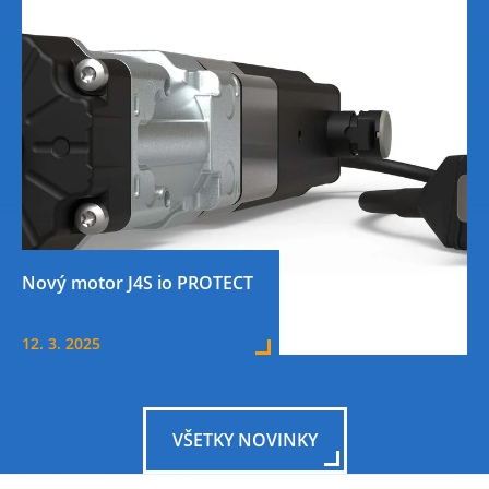
produkty sú obľúbené medzi zákazníkmi, čo zaručuje
vysokú úroveň spokojnosti.
Nový motor J4S io PROTECT
12. 3. 2025
VŠETKY NOVINKY