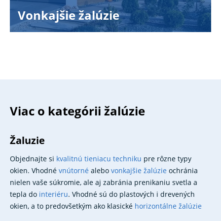
Vonkajšie žalúzie
Viac o kategórii žalúzie
Žaluzie
Objednajte si
kvalitnú tieniacu techniku
​​pre
rôzne typy
okien. Vhodné
vnútorné
alebo
vonkajšie žalúzie
ochránia
nielen vaše súkromie, ale aj zabránia prenikaniu svetla a
tepla do
interiéru
. Vhodné sú do plastových i drevených
okien, a to predovšetkým ako klasické
horizontálne žalúzie
alebo moderné
vertikálne žalúzie
. Vyrábame aj
atypické