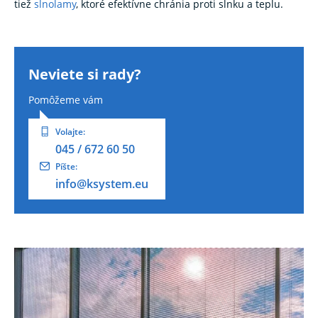
tiež
slnolamy
, ktoré efektívne chránia proti slnku a teplu.
Neviete si rady?
Pomôžeme vám
Volajte:
045 / 672 60 50
Píšte:
info@ksystem.eu