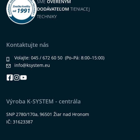
SME
OVERENÝM
DODÁVATEĽOM
TIENIACEJ
TECHNIKY
Kontaktujte nás
Volajte:
045 / 672 60 50
(Po–Pá: 8:00–15:00)
info@ksystem.eu
Výroba K-SYSTEM - centrála
SNP 2780/170a, 96501 Žiar nad Hronom
IČ: 31623387