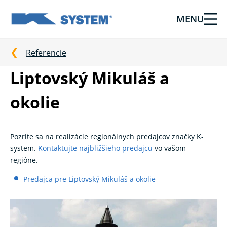
MENU
Tieniaca
technika
pre
Referencie
vašu
Liptovský Mikuláš a
domácnosť
od
okolie
Ksystem
Pozrite sa na realizácie regionálnych predajcov značky K-
system.
Kontaktujte najbližšieho predajcu
vo vašom
regióne.
Predajca pre Liptovský Mikuláš a okolie