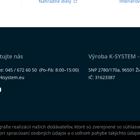
Náhradné diely
Interiérov
tujte nás
Výroba K-SYSTEM -
te:
045 / 672 60 50
(Po–Pá: 8:00–15:00)
SNP 2780/170a, 96501 Ž
@ksystem.eu
IČ: 31623387
grafie realizácií našich dodávateľov, ktoré sú zverejnené so súhla
pri spracúvaní osobných údajov a o voľnom pohybe takýchto údajov