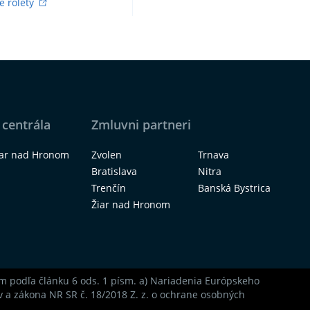
é rolety
 centrála
Zmluvni partneri
iar nad Hronom
Zvolen
Trnava
Bratislava
Nitra
Trenčín
Banská Bystrica
Žiar nad Hronom
som podľa článku 6 ods. 1 písm. a) Nariadenia Európskeho
 a zákona NR SR č. 18/2018 Z. z. o ochrane osobných