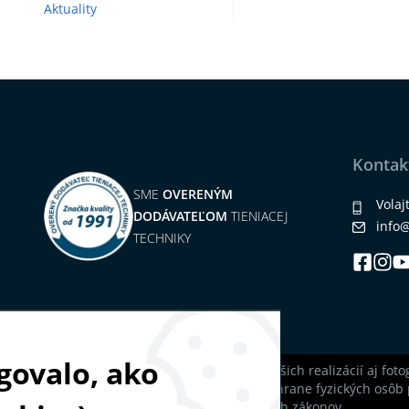
Aktuality
Kontak
SME
OVERENÝM
Volaj
DODÁVATEĽOM
TIENIACEJ
info
TECHNIKY
govalo, ako
Na našich stránkach nájdete okrem našich realizácií aj foto
parlamentu a Rady (EÚ) 2016/679 o ochrane fyzických osôb 
údajov a o zmene a doplnení niektorých zákonov.