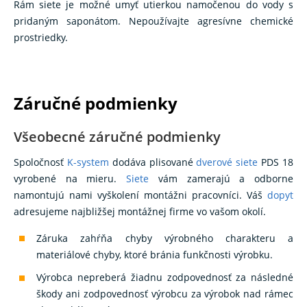
Rám siete je možné umyť utierkou namočenou do vody s
pridaným saponátom. Nepoužívajte agresívne chemické
prostriedky.
Záručné podmienky
Všeobecné záručné podmienky
Spoločnosť
K-system
dodáva plisované
dverové siete
PDS 18
vyrobené na mieru.
Siete
vám zamerajú a odborne
namontujú nami vyškolení montážni pracovníci. Váš
dopyt
adresujeme najbližšej montážnej firme vo vašom okolí.
Záruka zahŕňa chyby výrobného charakteru a
materiálové chyby, ktoré bránia funkčnosti výrobku.
Výrobca nepreberá žiadnu zodpovednosť za následné
škody ani zodpovednosť výrobcu za výrobok nad rámec