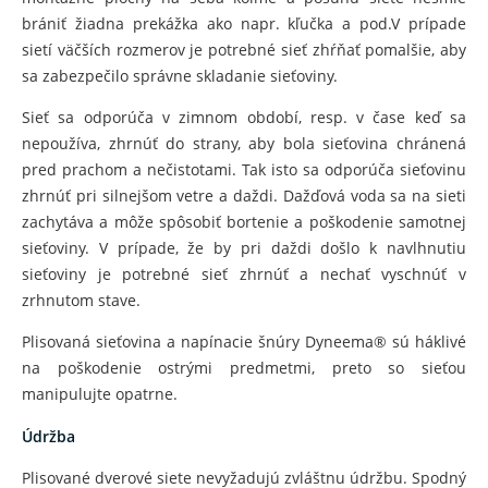
brániť žiadna prekážka ako napr. kľučka a pod.V prípade
sietí väčších rozmerov je potrebné sieť zhŕňať pomalšie, aby
sa zabezpečilo správne skladanie sieťoviny.
Sieť sa odporúča v zimnom období, resp. v čase keď sa
nepoužíva, zhrnúť do strany, aby bola sieťovina chránená
pred prachom a nečistotami. Tak isto sa odporúča sieťovinu
zhrnúť pri silnejšom vetre a daždi. Dažďová voda sa na sieti
zachytáva a môže spôsobiť bortenie a poškodenie samotnej
sieťoviny. V prípade, že by pri daždi došlo k navlhnutiu
sieťoviny je potrebné sieť zhrnúť a nechať vyschnúť v
zrhnutom stave.
Plisovaná sieťovina a napínacie šnúry Dyneema® sú háklivé
na poškodenie ostrými predmetmi, preto so sieťou
manipulujte opatrne.
Údržba
Plisované dverové siete nevyžadujú zvláštnu údržbu. Spodný