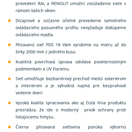
prevedení RAL a RENOLIT umožní zosúladenie siete s
rámom Vašich okien.
Dizajnové a súčasne účelné prevedenie samotného
ovládacieho posuvného profilu nevyžaduje dokúpenie
ovládacieho madla.
Plisovanú sieť PDS 18 Vám vyrobíme na mieru až do
šírky 2000 mm z jedného kusu.
Kvalitná povrchová úprava odoláva poveternostným
podmienkam a UV žiareniu.
Sieť umožňuje bezbariérový prechod medzi exteriérom
a interiérom a je výhodná najmä pre bezprahové
vedenie dverí.
Vysoká kvalita spracovania ako aj čistá línia produktu
prezrádza, že ide o moderný prvok ochrany proti
lietajúcemu hmyzu.
Čierna plisovaná sieťovina ponúka výbornú