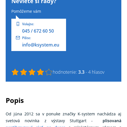
Neviete si rady?
Pomôžeme vám
Volajte:
045 / 672 60 50
Píšte:
info@ksystem.eu
hodnotenie:
3.3
- 4 hlasov
popis
Od júna 2012 sa v ponuke značky K-system nachádza aj
svetová novinka z výstavy Stuttgart -
plisovaná