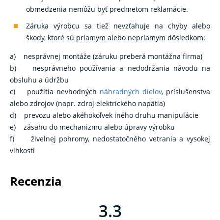
obmedzenia nemôžu byť predmetom reklamácie.
Záruka výrobcu sa tiež nevzťahuje na chyby alebo
škody, ktoré sú priamym alebo nepriamym dôsledkom:
a) nesprávnej montáže (záruku preberá montážna firma)
b) nesprávneho používania a nedodržania návodu na
obsluhu a údržbu
c) použitia nevhodných
náhradných dielov
, príslušenstva
alebo zdrojov (napr. zdroj elektrického napätia)
d) prevozu alebo akéhokoľvek iného druhu manipulácie
e) zásahu do mechanizmu alebo úpravy výrobku
f) živelnej pohromy, nedostatočného vetrania a vysokej
vlhkosti
recenzia
3.3