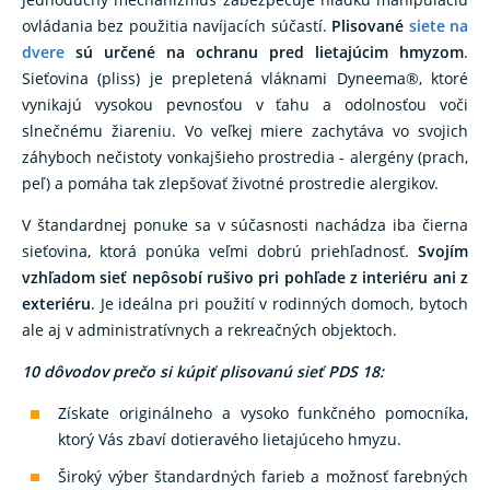
ovládania bez použitia navíjacích súčastí.
Plisované
siete na
dvere
sú určené na ochranu pred lietajúcim hmyzom
.
Sieťovina (pliss) je prepletená vláknami Dyneema®, ktoré
vynikajú vysokou pevnosťou v ťahu a odolnosťou voči
slnečnému žiareniu. Vo veľkej miere zachytáva vo svojich
záhyboch nečistoty vonkajšieho prostredia - alergény (prach,
peľ) a pomáha tak zlepšovať životné prostredie alergikov.
V štandardnej ponuke sa v súčasnosti nachádza iba čierna
sieťovina, ktorá ponúka veľmi dobrú priehľadnosť.
Svojím
vzhľadom sieť nepôsobí rušivo pri pohľade z interiéru ani z
exteriéru
. Je ideálna pri použití v rodinných domoch, bytoch
ale aj v administratívnych a rekreačných objektoch.
10 dôvodov prečo si kúpiť plisovanú sieť PDS 18:
Získate originálneho a vysoko funkčného pomocníka,
ktorý Vás zbaví dotieravého lietajúceho hmyzu.
Široký výber štandardných farieb a možnosť farebných