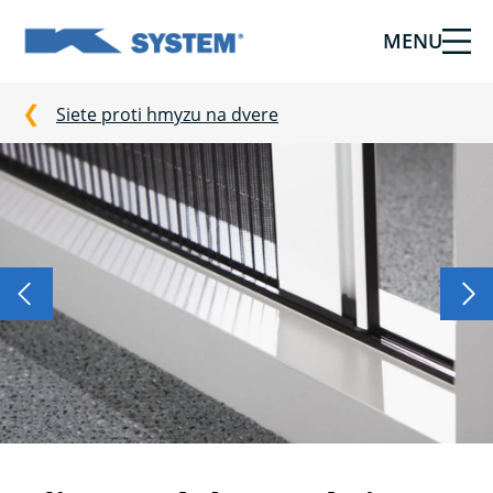
MENU
Tieniaca
technika
pre
Siete proti hmyzu na dvere
vašu
domácnosť
od
Ksystem