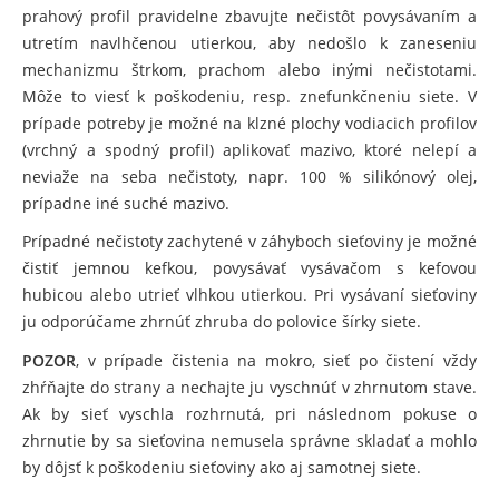
prahový profil pravidelne zbavujte nečistôt povysávaním a
utretím navlhčenou utierkou, aby nedošlo k zaneseniu
mechanizmu štrkom, prachom alebo inými nečistotami.
Môže to viesť k poškodeniu, resp. znefunkčneniu siete. V
prípade potreby je možné na klzné plochy vodiacich profilov
(vrchný a spodný profil) aplikovať mazivo, ktoré nelepí a
neviaže na seba nečistoty, napr. 100 % silikónový olej,
prípadne iné suché mazivo.
Prípadné nečistoty zachytené v záhyboch sieťoviny je možné
čistiť jemnou kefkou, povysávať vysávačom s kefovou
hubicou alebo utrieť vlhkou utierkou. Pri vysávaní sieťoviny
ju odporúčame zhrnúť zhruba do polovice šírky siete.
POZOR
, v prípade čistenia na mokro, sieť po čistení vždy
zhŕňajte do strany a nechajte ju vyschnúť v zhrnutom stave.
Ak by sieť vyschla rozhrnutá, pri následnom pokuse o
zhrnutie by sa sieťovina nemusela správne skladať a mohlo
by dôjsť k poškodeniu sieťoviny ako aj samotnej siete.