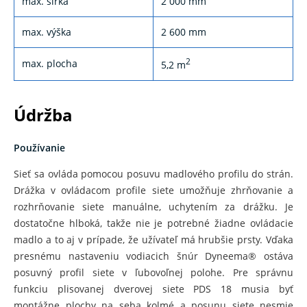
max. šírka
2 000 mm
max. výška
2 600 mm
2
max. plocha
5,2 m
Údržba
Používanie
Sieť sa ovláda pomocou posuvu madlového profilu do strán.
Drážka v ovládacom profile siete umožňuje zhrňovanie a
rozhrňovanie siete manuálne, uchytením za drážku. Je
dostatočne hlboká, takže nie je potrebné žiadne ovládacie
madlo a to aj v prípade, že užívateľ má hrubšie prsty. Vďaka
presnému nastaveniu vodiacich šnúr Dyneema® ostáva
posuvný profil siete v ľubovoľnej polohe. Pre správnu
funkciu plisovanej dverovej siete PDS 18 musia byť
montážne plochy na seba kolmé a posunu siete nesmie