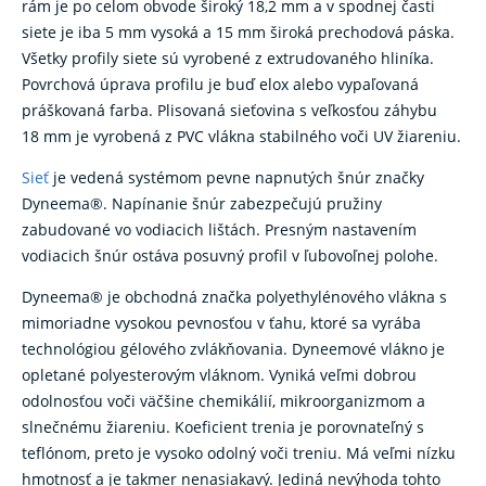
rám je po celom obvode široký 18,2 mm a v spodnej časti
siete je iba 5 mm vysoká a 15 mm široká prechodová páska.
Všetky profily siete sú vyrobené z extrudovaného hliníka.
Povrchová úprava profilu je buď elox alebo vypaľovaná
práškovaná farba. Plisovaná sieťovina s veľkosťou záhybu
18 mm je vyrobená z PVC vlákna stabilného voči UV žiareniu.
Sieť
je vedená systémom pevne napnutých šnúr značky
Dyneema®. Napínanie šnúr zabezpečujú pružiny
zabudované vo vodiacich lištách. Presným nastavením
vodiacich šnúr ostáva posuvný profil v ľubovoľnej polohe.
Dyneema® je obchodná značka polyethylénového vlákna s
mimoriadne vysokou pevnosťou v ťahu, ktoré sa vyrába
technológiou gélového zvlákňovania. Dyneemové vlákno je
opletané polyesterovým vláknom. Vyniká veľmi dobrou
odolnosťou voči väčšine chemikálií, mikroorganizmom a
slnečnému žiareniu. Koeficient trenia je porovnateľný s
teflónom, preto je vysoko odolný voči treniu. Má veľmi nízku
hmotnosť a je takmer nenasiakavý. Jediná nevýhoda tohto