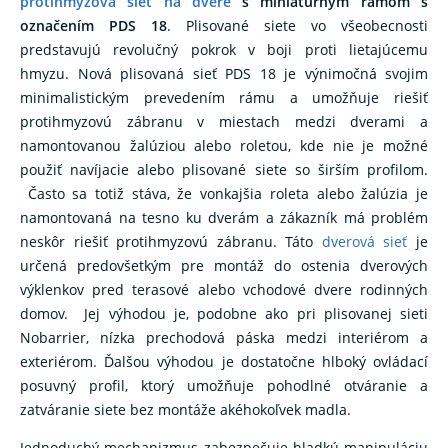
protihmyzová sieť na dvere
s miniatúrnym rámom s
označením PDS 18
. Plisované siete vo všeobecnosti
predstavujú revolučný pokrok v boji proti lietajúcemu
hmyzu. Nová plisovaná sieť PDS 18 je výnimočná svojim
minimalistickým prevedením rámu a umožňuje riešiť
protihmyzovú zábranu v miestach medzi dverami a
namontovanou žalúziou alebo roletou, kde nie je možné
použiť navíjacie alebo plisované siete so širším profilom.
Často sa totiž stáva, že vonkajšia roleta alebo žalúzia je
namontovaná na tesno ku dverám a zákazník má problém
neskôr riešiť protihmyzovú zábranu. Táto
dverová sieť
je
určená predovšetkým pre montáž do ostenia dverových
výklenkov pred terasové alebo vchodové dvere rodinných
domov. Jej výhodou je, podobne ako pri plisovanej sieti
Nobarrier, nízka prechodová páska medzi interiérom a
exteriérom. Ďalšou výhodou je dostatočne hlboký ovládací
posuvný profil, ktorý umožňuje pohodlné otváranie a
zatváranie siete bez montáže akéhokoľvek madla.
Jednoduchý mechanizmus zabezpečuje hladkú manipuláciu