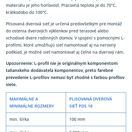
materiálu je jeho horľavosť. Pracovná teplota je do 70°C,
krátkodobo do 100°C.
Plisovaná dverová sieť je určená predovšetkým pre montáž
do ostenia dverových výklenkov pred terasové alebo
vchodové dvere rodinných domov. V spojení s pomocnými L-
profilmi, ktoré umožňujú sieť namontovať aj na nerovný
podklad, je možné sieť namontovať aj čelne na dverový rám.
Upozornenie: L-profil nie je originálnym komponentom
talianskeho dodávateľa komponentov, preto farebné
prevedenie L-profilov nemusí byť zhodné s farbou profilov
siete.
MAXIMÁLNE A
PLISOVANÁ DVEROVÁ
MINIMÁLNE ROZMERY
SIEŤ PDS 18
min. šírka
100 mm