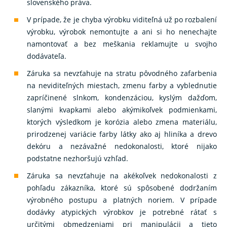
slovenského práva.
V prípade, že je chyba výrobku viditeľná už po rozbalení
výrobku, výrobok nemontujte a ani si ho nenechajte
namontovať a bez meškania reklamujte u svojho
dodávateľa.
Záruka sa nevzťahuje na stratu pôvodného zafarbenia
na neviditeľných miestach, zmenu farby a vyblednutie
zapríčinené slnkom, kondenzáciou, kyslým dažďom,
slanými kvapkami alebo akýmikoľvek podmienkami,
ktorých výsledkom je korózia alebo zmena materiálu,
prirodzenej variácie farby látky ako aj hliníka a drevo
dekóru a nezávažné nedokonalosti, ktoré nijako
podstatne nezhoršujú vzhľad.
Záruka sa nevzťahuje na akékoľvek nedokonalosti z
pohľadu zákazníka, ktoré sú spôsobené dodržaním
výrobného postupu a platných noriem. V prípade
dodávky atypických výrobkov je potrebné rátať s
určitými obmedzeniami pri manipulácii a tieto