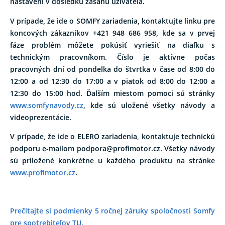
nastavení v dôsledku zásahu užívateľa.
V prípade, že ide o SOMFY zariadenia, kontaktujte linku pre
koncových zákazníkov +421 948 686 958, kde sa v prvej
fáze problém môžete pokúsiť vyriešiť na diaľku s
technickým pracovníkom. Číslo je aktívne počas
pracovných dní od pondelka do štvrtka v čase od 8:00 do
12:00 a od 12:30 do 17:00 a v piatok od 8:00 do 12:00 a
12:30 do 15:00 hod. Ďalším miestom pomoci sú stránky
www.somfynavody.cz
, kde sú uložené všetky návody a
videoprezentácie.
V prípade, že ide o ELERO zariadenia, kontaktuje technickú
podporu e-mailom podpora@profimotor.cz. Všetky návody
sú priložené konkrétne u každého produktu na stránke
www.profimotor.cz
.
Prečítajte si podmienky 5 ročnej záruky spoločnosti Somfy
pre spotrebiteľov TU.