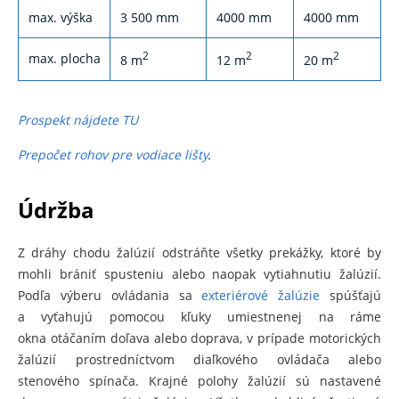
max. výška
3 500 mm
4000 mm
4000 mm
2
2
2
max. plocha
8 m
12 m
20 m
Prospekt nájdete TU
Prepočet rohov pre vodiace lišty
.
Údržba
Z dráhy chodu žalúzií odstráňte všetky prekážky, ktoré by
mohli brániť spusteniu alebo naopak vytiahnutiu žalúzií.
Podľa výberu ovládania sa
exteriérové žalúzie
spúšťajú
a vyťahujú pomocou kľuky umiestnenej na ráme
okna otáčaním doľava alebo doprava, v prípade motorických
žalúzií prostredníctvom diaľkového ovládača alebo
stenového spínača. Krajné polohy žalúzií sú nastavené