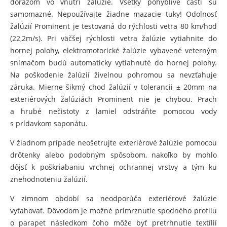
dorazom vo vnútri žalúzie. Všetky pohyblivé časti sú
samomazné. Nepoužívajte žiadne mazacie tuky! Odolnosť
žalúzií Prominent je testovaná do rýchlosti vetra 80 km/hod
(22,2m/s). Pri väčšej rýchlosti vetra žalúzie vytiahnite do
hornej polohy, elektromotorické žalúzie vybavené veterným
snímačom budú automaticky vytiahnuté do hornej polohy.
Na poškodenie žalúzií živelnou pohromou sa nevzťahuje
záruka. Mierne šikmý chod žalúzií v tolerancii ± 20mm na
exteriérových žalúziách Prominent nie je chybou. Prach
a hrubé nečistoty z lamiel odstráňte pomocou vody
s prídavkom saponátu.
V žiadnom prípade neošetrujte exteriérové žalúzie pomocou
drôtenky alebo podobným spôsobom, nakoľko by mohlo
dôjsť k poškriabaniu vrchnej ochrannej vrstvy a tým ku
znehodnoteniu žalúzií.
V zimnom období sa neodporúča exteriérové žalúzie
vyťahovať. Dôvodom je možné primrznutie spodného profilu
o parapet následkom čoho môže byť pretrhnutie textílií