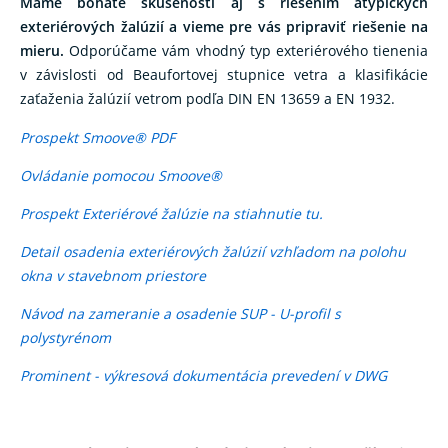
Máme bohaté skúsenosti aj s riešením atypických
exteriérových žalúzií a vieme pre vás pripraviť riešenie na
mieru.
Odporúčame vám vhodný typ exteriérového tienenia
v závislosti od Beaufortovej stupnice vetra a klasifikácie
zaťaženia žalúzií vetrom podľa DIN EN 13659 a EN 1932.
Prospekt Smoove® PDF
Ovládanie pomocou Smoove
®
Prospekt Exteriérové žalúzie na stiahnutie tu.
Detail osadenia exteriérových žalúzií vzhľadom na polohu
okna v stavebnom priestore
Návod na zameranie a osadenie SUP - U-profil s
polystyrénom
Prominent - výkresová dokumentácia prevedení v DWG