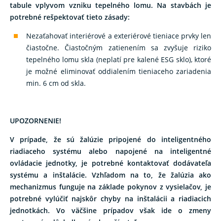
tabule vplyvom vzniku tepelného lomu. Na stavbách je
potrebné rešpektovať tieto zásady:
Nezaťahovať interiérové a exteriérové tieniace prvky len
čiastočne. Čiastočným zatienením sa zvyšuje riziko
tepelného lomu skla (neplatí pre kalené ESG sklo), ktoré
je možné eliminovať oddialením tieniaceho zariadenia
min. 6 cm od skla.
UPOZORNENIE!
V prípade, že sú žalúzie pripojené do inteligentného
riadiaceho systému alebo napojené na inteligentné
ovládacie jednotky, je potrebné kontaktovať dodávateľa
systému a inštalácie. Vzhľadom na to, že žalúzia ako
mechanizmus funguje na základe pokynov z vysielačov, je
potrebné vylúčiť najskôr chyby na inštalácii a riadiacich
jednotkách. Vo väčšine prípadov však ide o zmeny