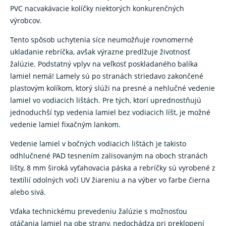
PVC nacvakávacie kolíčky niektorých konkurenčných
výrobcov.
Tento spôsob uchytenia síce neumožňuje rovnomerné
ukladanie rebríčka, avšak výrazne predlžuje životnosť
žalúzie. Podstatný vplyv na veľkosť poskladaného balíka
lamiel nemá! Lamely sú po stranách striedavo zakončené
plastovým kolíkom, ktorý slúži na presné a nehlučné vedenie
lamiel vo vodiacich lištách. Pre tých, ktorí uprednostňujú
jednoduchší typ vedenia lamiel bez vodiacich líšt, je možné
vedenie lamiel fixačným lankom.
Vedenie lamiel v bočných vodiacich lištách je takisto
odhlučnené PAD tesnením zalisovaným na oboch stranách
lišty, 8 mm široká vyťahovacia páska a rebríčky sú vyrobené z
textílií odolných voči UV žiareniu a na výber vo farbe čierna
alebo sivá.
Vďaka technickému prevedeniu žalúzie s možnosťou
otáčania lamiel na obe strany, nedochádza pri preklopení