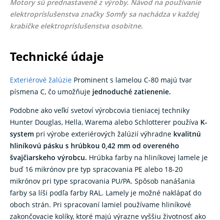
Motory sú prednastavené z výroby. Návod na používanie
elektropríslušenstva značky Somfy sa nachádza v každej
krabičke elektropríslušenstva osobitne.
Technické údaje
Exteriérové žalúzie
Prominent s lamelou C-80 majú tvar
písmena C, čo umožňuje
jednoduché zatienenie.
Podobne ako veľkí svetoví výrobcovia tieniacej techniky
Hunter Douglas, Hella, Warema alebo Schlotterer používa
K-
system
pri výrobe exteriérových žalúzií výhradne
kvalitnú
hliníkovú pásku s hrúbkou 0,42 mm od overeného
švajčiarskeho výrobcu.
Hrúbka farby na hliníkovej lamele je
buď 16 mikrónov pre typ spracovania PE alebo 18-20
mikrónov pri type spracovania PU/PA. Spôsob nanášania
farby sa líši podľa farby RAL. Lamely je možné naklápať do
oboch strán. Pri spracovaní lamiel používame hliníkové
zakončovacie kolíky, ktoré majú výrazne vyššiu životnosť ako