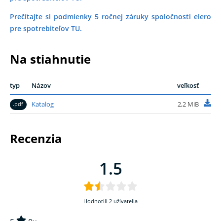
Prečítajte si podmienky 5 ročnej záruky spoločnosti elero
pre spotrebiteľov TU.
na stiahnutie
typ
Názov
veľkosť
Katalog
2,2 MiB
.pdf
recenzia
1.5
Hodnotili 2 užívatelia