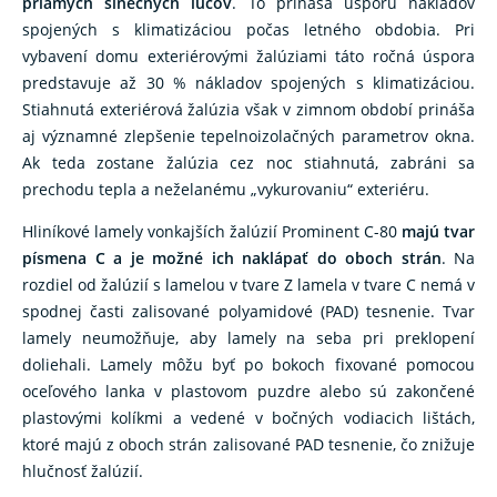
priamych slnečných lúčov
. To prináša úsporu nákladov
spojených s klimatizáciou počas letného obdobia. Pri
vybavení domu exteriérovými žalúziami táto ročná úspora
predstavuje až 30 % nákladov spojených s klimatizáciou.
Stiahnutá exteriérová žalúzia však v zimnom období prináša
aj významné zlepšenie tepelnoizolačných parametrov okna.
Ak teda zostane žalúzia cez noc stiahnutá, zabráni sa
prechodu tepla a neželanému „vykurovaniu“ exteriéru.
Hliníkové lamely vonkajších žalúzií Prominent C-80
majú tvar
písmena C a je možné ich naklápať do oboch strán
. Na
rozdiel od žalúzií s lamelou v tvare Z lamela v tvare C nemá v
spodnej časti zalisované polyamidové (PAD) tesnenie. Tvar
lamely neumožňuje, aby lamely na seba pri preklopení
doliehali. Lamely môžu byť po bokoch fixované pomocou
oceľového lanka v plastovom puzdre alebo sú zakončené
plastovými kolíkmi a vedené v bočných vodiacich lištách,
ktoré majú z oboch strán zalisované PAD tesnenie, čo znižuje
hlučnosť žalúzií.