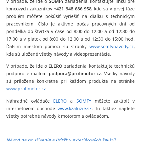
V prípade, že ide o
SOMFY
zariadenia, kontaktujte linku pre
koncových zákazníkov
+421 948 686 958
, kde sa v prvej fáze
problém môžete pokúsiť vyriešiť na diaľku s technickým
pracovníkom. Číslo je aktívne počas pracovných dní od
pondelka do štvrtka v čase od 8:00 do 12:00 a od 12:30 do
17:00 a v piatok od 8:00 do 12:00 a od 12:30 do 15:00 hod.
Ďalším miestom pomoci sú stránky
www.somfynavody.cz
,
kde sú uložené všetky návody a videoprezentácie.
V prípade, že ide o
ELERO
zariadenia, kontaktujte technickú
podporu e-mailom
podpora@profimotor.cz
. Všetky návody
sú priložené konkrétne pri každom produkte na stránke
www.profimotor.cz
.
Náhradné ovládače
ELERO
a
SOMFY
môžete zakúpiť v
internetovom obchode
www.kzaluzie.sk
. Tu taktiež nájdete
všetky potrebné návody k motorom a ovládačom.
Návod na používanie a údržbu exteriérových žalúzii