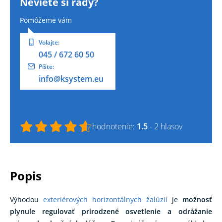
Neviete si rady?
Pomôžeme vám
Volajte:
045 / 672 60 50
Píšte:
info@ksystem.eu
hodnotenie:
1.5
- 2 hlasov
popis
Výhodou
exteriérových horizontálnych žalúzií
je
možnosť
plynule regulovať prirodzené osvetlenie a odrážanie