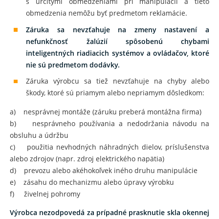
s určitými obmedzeniami pri manipulácii a tieto
obmedzenia nemôžu byť predmetom reklamácie.
Záruka sa nevzťahuje na zmeny nastavení a
nefunkčnosť žalúzií spôsobenú chybami
inteligentných riadiacich systémov a ovládačov, ktoré
nie sú predmetom dodávky.
Záruka výrobcu sa tiež nevzťahuje na chyby alebo
škody, ktoré sú priamym alebo nepriamym dôsledkom:
a) nesprávnej montáže (záruku preberá montážna firma)
b) nesprávneho používania a nedodržania návodu na
obsluhu a údržbu
c) použitia nevhodných náhradných dielov, príslušenstva
alebo zdrojov (napr. zdroj elektrického napätia)
d) prevozu alebo akéhokoľvek iného druhu manipulácie
e) zásahu do mechanizmu alebo úpravy výrobku
f) živelnej pohromy
Výrobca nezodpovedá za prípadné prasknutie skla okennej