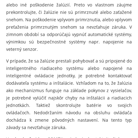
alebo iné poškodenie žalúzií. Preto vo vlastnom záujme
prekontrolujte, či žalúzie nie sú primrznuté alebo zaťažené
snehom. Na poškodenie vplyvom primrznutia, alebo vplyvom
preťaženia primrznutým snehom sa nevzťahuje záruka. V
zimnom období sa odporúčajú vypnúť automatické systémy,
výnimkou sú bezpečnostné systémy napr. napojenie na
veterný senzor.
V prípade, že sa žalúzie prestali pohybovať a sú pripojené do
inteligentného riadiaceho systému alebo napojené na
inteligentné ovládacie jednotky, je potrebné kontaktovať
dodávateľa systému a inštalácie. Vzhľadom na to, že žalúzia
ako mechanizmus funguje na základe pokynov z vysielačov,
je potrebné vylúčiť najskôr chyby na inštalácii a riadiacich
jednotkách. Taktiež skontrolujte batérie vo svojich
ovládačoch. Nedodržaním návodu na obsluhu ovládača
dochádza k zmene pôvodných nastavení. Na tento typ
závady sa nevzťahuje záruka.