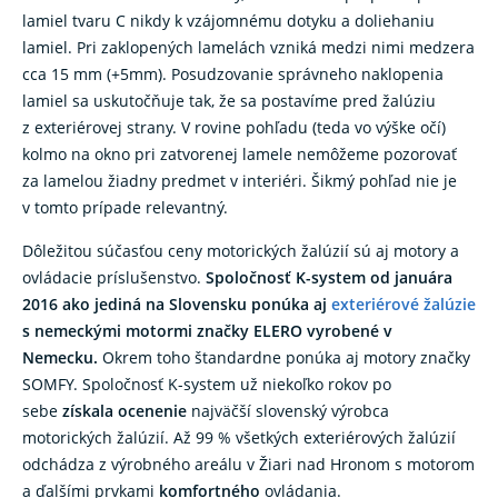
lamiel tvaru C nikdy k vzájomnému dotyku a doliehaniu
lamiel. Pri zaklopených lamelách vzniká medzi nimi medzera
cca 15 mm (+5mm). Posudzovanie správneho naklopenia
lamiel sa uskutočňuje tak, že sa postavíme pred žalúziu
z exteriérovej strany. V rovine pohľadu (teda vo výške očí)
kolmo na okno pri zatvorenej lamele nemôžeme pozorovať
za lamelou žiadny predmet v interiéri. Šikmý pohľad nie je
v tomto prípade relevantný.
Dôležitou súčasťou ceny motorických žalúzií sú aj motory a
ovládacie príslušenstvo.
Spoločnosť K-system od januára
2016 ako jediná na Slovensku ponúka aj
exteriérové žalúzie
s nemeckými motormi značky ELERO vyrobené v
Nemecku.
Okrem toho štandardne ponúka aj motory značky
SOMFY. Spoločnosť K-system už niekoľko rokov po
sebe
získala ocenenie
najväčší slovenský výrobca
motorických žalúzií. Až 99 % všetkých exteriérových žalúzií
odchádza z výrobného areálu v Žiari nad Hronom s motorom
a ďalšími prvkami
komfortného
ovládania.