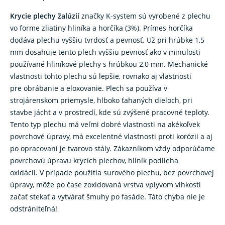
Krycie plechy žalúzií
značky K-system sú vyrobené z plechu
vo forme zliatiny hliníka a horčíka (3%). Prímes horčíka
dodáva plechu vyššiu tvrdosť a pevnosť. Už pri hrúbke 1,5
mm dosahuje tento plech vyššiu pevnosť ako v minulosti
používané hliníkové plechy s hrúbkou 2,0 mm. Mechanické
vlastnosti tohto plechu sú lepšie, rovnako aj vlastnosti
pre obrábanie a eloxovanie. Plech sa používa v
strojárenskom priemysle, hlboko ťahaných dieloch, pri
stavbe jácht a v prostredí, kde sú zvýšené pracovné teploty.
Tento typ plechu má veľmi dobré vlastnosti na akékoľvek
povrchové úpravy, má excelentné vlastnosti proti korózii a aj
po opracovaní je tvarovo stály. Zákazníkom vždy odporúčame
povrchovú úpravu krycích plechov, hliník podlieha
oxidácii. V prípade použitia surového plechu, bez povrchovej
úpravy, môže po čase zoxidovaná vrstva vplyvom vlhkosti
začať stekať a vytvárať šmuhy po fasáde. Táto chyba nie je
odstrániteľná!