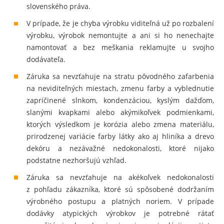
slovenského práva.
V prípade, že je chyba výrobku viditeľná už po rozbalení
výrobku, výrobok nemontujte a ani si ho nenechajte
namontovať a bez meškania reklamujte u svojho
dodávateľa.
Záruka sa nevzťahuje na stratu pôvodného zafarbenia
na neviditeľných miestach, zmenu farby a vyblednutie
zapríčinené slnkom, kondenzáciou, kyslým dažďom,
slanými kvapkami alebo akýmikoľvek podmienkami,
ktorých výsledkom je korózia alebo zmena materiálu,
prirodzenej variácie farby látky ako aj hliníka a drevo
dekóru a nezávažné nedokonalosti, ktoré nijako
podstatne nezhoršujú vzhľad.
Záruka sa nevzťahuje na akékoľvek nedokonalosti
z pohľadu zákazníka, ktoré sú spôsobené dodržaním
výrobného postupu a platných noriem. V prípade
dodávky atypických výrobkov je potrebné rátať