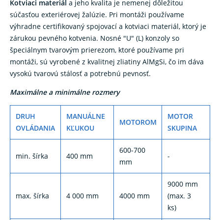
Kotviaci materiál
a jeho kvalita je nemenej dôležitou
súčasťou exteriérovej žalúzie. Pri montáži používame
výhradne certifikovaný spojovací a kotviaci materiál, ktorý je
zárukou pevného kotvenia. Nosné "U" (L) konzoly so
špeciálnym tvarovým prierezom, ktoré používame pri
montáži, sú vyrobené z kvalitnej zliatiny AlMgSi, čo im dáva
vysokú tvarovú stálosť a potrebnú pevnosť.
Maximálne a minimálne rozmery
DRUH
MANUÁLNE
MOTOR
MOTOROM
OVLÁDANIA
KĽUKOU
SKUPINA
600-700
min. šírka
400 mm
-
mm
9000 mm
max. šírka
4 000 mm
4000 mm
(max. 3
ks)