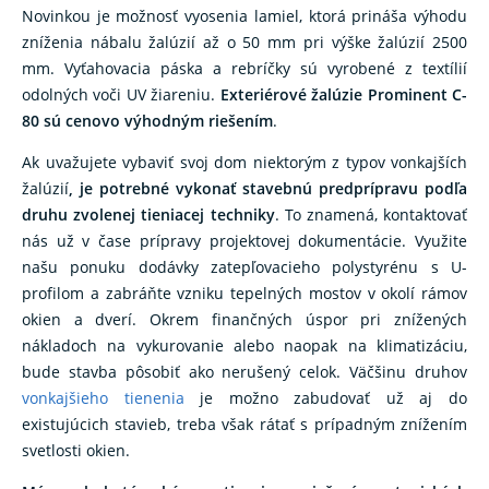
Novinkou je možnosť vyosenia lamiel, ktorá prináša výhodu
zníženia nábalu žalúzií až o 50 mm pri výške žalúzií 2500
mm. Vyťahovacia páska a rebríčky sú vyrobené z textílií
odolných voči UV žiareniu.
Exteriérové žalúzie Prominent C-
80 sú cenovo výhodným riešením
.
Ak uvažujete vybaviť svoj dom niektorým z typov vonkajších
žalúzií
, je potrebné vykonať stavebnú predprípravu podľa
druhu zvolenej tieniacej techniky
. To znamená, kontaktovať
nás už v čase prípravy projektovej dokumentácie. Využite
našu ponuku dodávky zatepľovacieho polystyrénu s U-
profilom a zabráňte vzniku tepelných mostov v okolí rámov
okien a dverí. Okrem finančných úspor pri znížených
nákladoch na vykurovanie alebo naopak na klimatizáciu,
bude stavba pôsobiť ako nerušený celok. Väčšinu druhov
vonkajšieho tienenia
je možno zabudovať už aj do
existujúcich stavieb, treba však rátať s prípadným znížením
svetlosti okien.