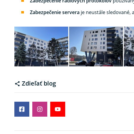
Zabezpečenie rádiových protokolov
používan
Zabezpečenie servera
je neustále sledované, 
Zdieľať blog