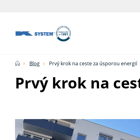
Tieniaca
technika
pre
vašu
domácnosť
Blog
Prvý krok na ceste za úsporou energií
od
Prvý krok na ces
Ksystem