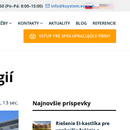
 50
(Po–Pá: 8:00–15:00)
info@ksystem.eu
UŽBY
KONTAKTY
AKTUALITY
BLOG
REFERENCIE
VSTUP PRE SPOLUPRACUJÚCE FIRMY
ií
, 13 sec.
Najnovšie príspevky
Riešenie EI‑kastlíka pre