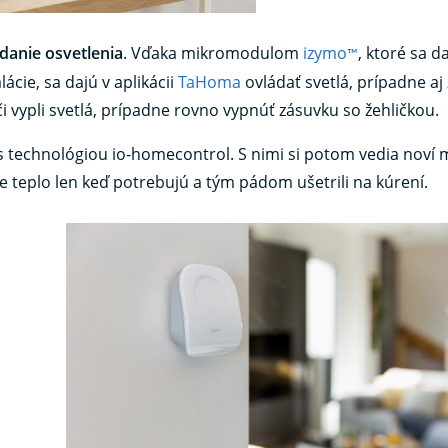
ádanie osvetlenia
. Vďaka mikromodulom
izymo
, ktoré sa d
™
cie, sa dajú v aplikácii
TaHoma
ovládať svetlá, prípadne aj
či vypli svetlá, prípadne rovno vypnúť zásuvku so žehličkou.
 technológiou io-homecontrol. S nimi si potom vedia noví m
te teplo len keď potrebujú a tým pádom ušetrili na kúrení.