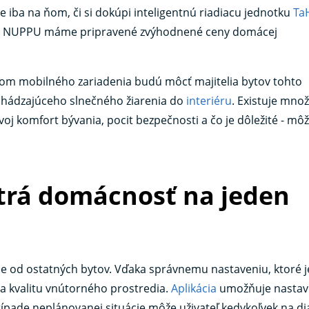
Je iba na ňom, či si dokúpi inteligentnú riadiacu jednotku
Ta
eľov NUPPU máme pripravené zvýhodnené ceny domácej
vom mobilného zariadenia budú môcť majitelia bytov tohto
chádzajúceho slnečného žiarenia do
interiéru
. Existuje mno
j komfort bývania, pocit bezpečnosti a čo je dôležité - môž
ytrá domácnosť na jeden
e od ostatných bytov. Vďaka správnemu nastaveniu, ktoré 
t a kvalitu vnútorného prostredia.
Aplikácia
umožňuje nastav
pade neplánovanej situácie môže uživateľ kedykoľvek na di