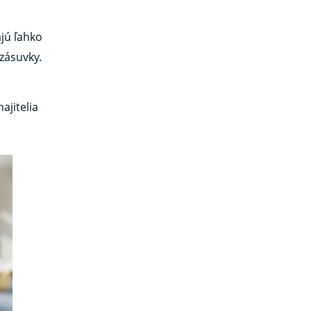
ajú ľahko
 zásuvky.
ajitelia