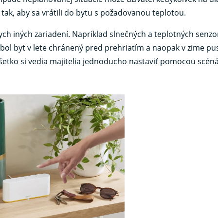
tak, aby sa vrátili do bytu s požadovanou teplotou.
h iných zariadení. Napríklad slnečných a teplotných senzo
 bol byt v lete chránený pred prehriatím a naopak v zime pus
 všetko si vedia majitelia jednoducho nastaviť pomocou scén