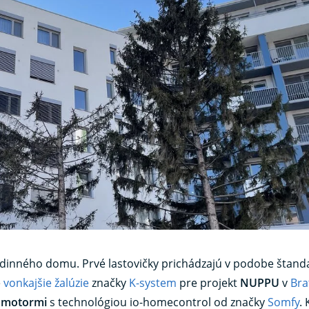
odinného domu. Prvé lastovičky prichádzajú v podobe štand
e
vonkajšie žalúzie
značky
K-system
pre projekt
NUPPU
v
Bra
i motormi
s technológiou io-homecontrol od značky
Somfy
.