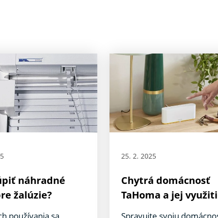
25
25. 2. 2025
úpiť náhradné
Chytrá domácnosť
pre žalúzie?
TaHoma a jej využit
ch používania sa
Spravujte svoju domácno