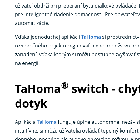
uživateľ obdrží pri preberaní bytu diaľkové ovládače. 
pre inteligentné riadenie domácnosti. Pre obyvat
automatizácie.
Vďaka jednoduchej aplikácii
TaHoma
si prostredníct
rezidenčného objektu regulovať nielen množstvo pri
zariadení, vďaka ktorým si môžu postupne zvyšovať svo
na energii.
®
TaHoma
switch - ch
dotyk
Aplikácia
TaHoma
funguje úplne autonómne, nezávisl
intuitívne, si môžu užívatelia ovládať tepelný komfor
denného, nočného ale aj dovolenkového režimu. V prí