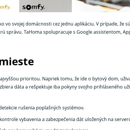
o vo svojej domácnosti cez jednu aplikáciu. V prípade, že s
brú správu. TaHoma spolupracuje s Google assistentom, Ap
mieste
ajvyššou prioritou. Napriek tomu, že ide o bytový dom, uživa
iera dáta a rešpektuje iba pokyny svojho prihláseného uži
detekcie rušenia poplašných systémov.
kontrole vybavenia a zabezpečenia dát uložených na server