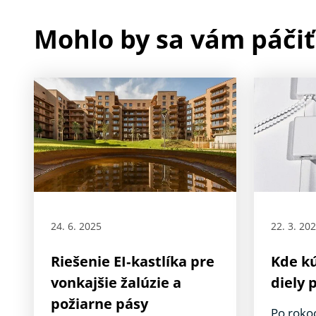
Mohlo by sa vám páčiť
24. 6. 2025
22. 3. 20
Riešenie EI‑kastlíka pre
Kde k
vonkajšie žalúzie a
diely 
požiarne pásy
Po roko