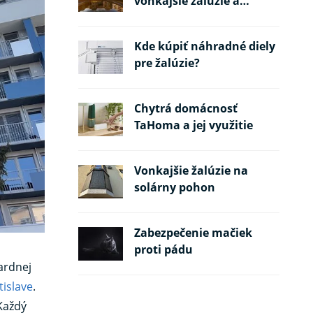
vonkajšie žalúzie a
požiarne pásy
Kde kúpiť náhradné diely
pre žalúzie?
Chytrá domácnosť
TaHoma a jej využitie
Vonkajšie žalúzie na
solárny pohon
Zabezpečenie mačiek
proti pádu
ardnej
tislave
.
 Každý