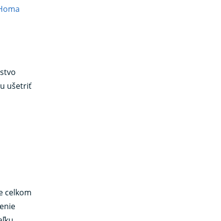
Homa
žstvo
u ušetriť
je celkom
enie
aľku