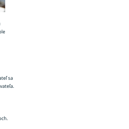
ú
ple
teľ sa
vateľa.
och.