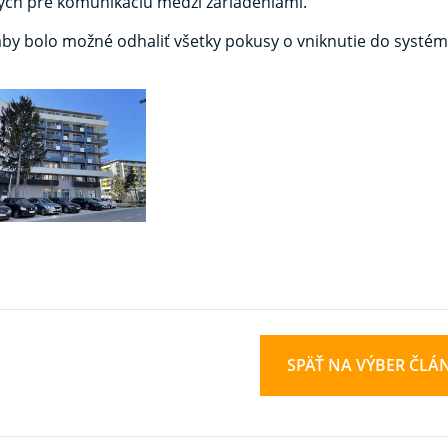
ých pre komunikáciu medzi zariadeniami.
aby bolo možné odhaliť všetky pokusy o vniknutie do systém
SPÄŤ NA VÝBER ČLÁ