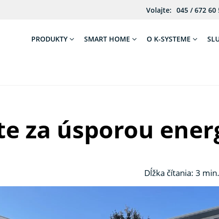
Volajte:
045 / 672 60
PRODUKTY
SMART HOME
O K-SYSTEME
SL
te za úsporou energ
Dĺžka čítania: 3 min.