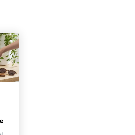
ie
sť