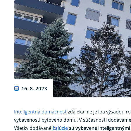
16. 8. 2023
Inteligentná domácnosť
zďaleka nie je iba výsadou r
vybavenosti bytového domu. V súčasnosti dodávam
Všetky dodávané
žalúzie
sú vybavené inteligentným