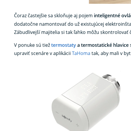
Čoraz častejšie sa skloňuje aj pojem
inteligentné ovl
dodatočne namontovať do už existujúcej elektroinštalá
Zábudlivejší majitelia si tak ľahko môžu skontrolovať 
V ponuke sú tiež
termostaty
a termostatické hlavice
s
upraviť scenáre v aplikácii
TaHoma
tak, aby mali v by