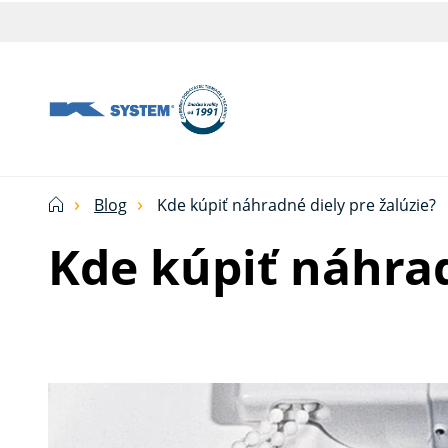
Tieniaca
technika
pre
vašu
domácnosť
Blog
Kde kúpiť náhradné diely pre žalúzie?
od
Kde kúpiť náhrad
Ksystem