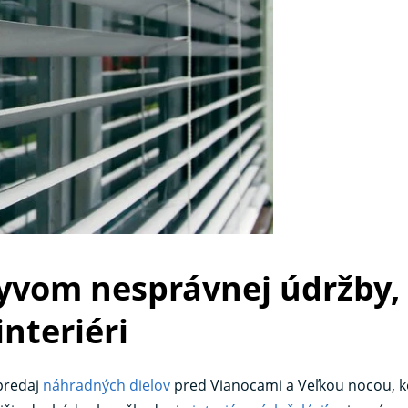
lyvom nesprávnej údržby,
interiéri
predaj
náhradných dielov
pred Vianocami a Veľkou nocou, k