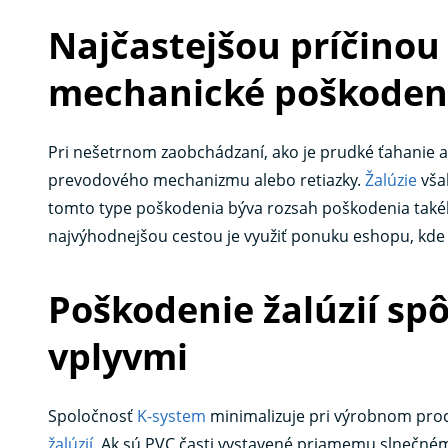
Najčastejšou príčinou 
mechanické poškoden
Pri nešetrnom zaobchádzaní, ako je prudké ťahanie 
prevodového mechanizmu alebo retiazky.
Žalúzie
vša
tomto type poškodenia býva rozsah poškodenia také
najvýhodnejšou cestou je využiť ponuku eshopu, kde
Poškodenie žalúzií s
vplyvmi
Spoločnosť
K-system
minimalizuje pri výrobnom proc
žalúzií
. Ak sú PVC časti vystavené priamemu slnečnému