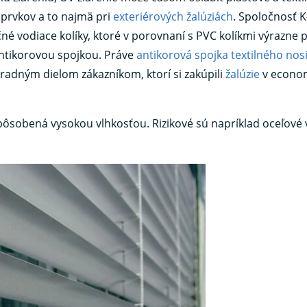
 prvkov a to najmä pri
exteriérových žalúziách
. Spoločnosť 
né vodiace kolíky, ktoré v porovnaní s PVC kolíkmi výrazne 
antikorovou spojkou. Práve
antikorová spojka textilného nos
radným dielom zákazníkom, ktorí si zakúpili
žalúzie
v econo
pôsobená vysokou vlhkosťou. Rizikové sú napríklad oceľové