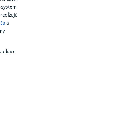
K-system
predĺžujú
iča
a
my
 vodiace