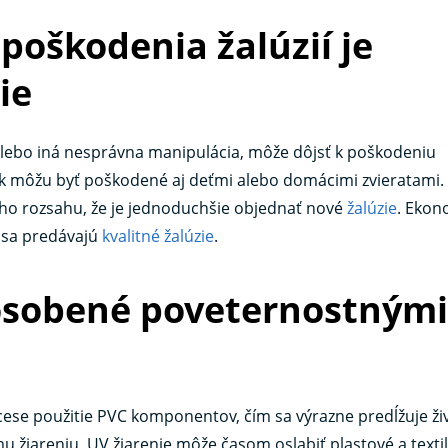
poškodenia žalúzií je
ie
alebo iná nesprávna manipulácia, môže dôjsť k poškodeniu
k môžu byť poškodené aj deťmi alebo domácimi zvieratami. 
ho rozsahu, že je jednoduchšie objednať nové
žalúzie
. Ekon
 sa predávajú
kvalitné žalúzie
.
pôsobené poveternostnými
ese použitie PVC komponentov, čím sa výrazne predĺžuje ži
 žiareniu, UV žiarenie môže časom oslabiť plastové a textil