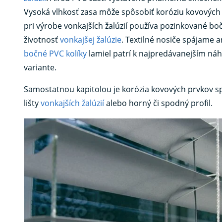
Vysoká vlhkosť zasa môže spôsobiť koróziu kovových
pri výrobe vonkajších žalúzií používa pozinkované boč
životnosť
vonkajšej žalúzie
. Textilné nosiče spájame 
bočné PVC kolíky
lamiel patrí k najpredávanejším náh
variante.
Samostatnou kapitolou je korózia kovových prvkov s
lišty
vonkajších žalúzií
alebo horný či spodný profil.