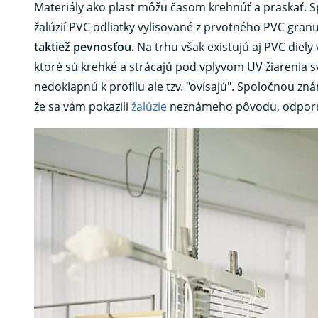
Materiály ako plast môžu časom krehnúť a praskať. 
žalúzií PVC odliatky vylisované z prvotného PVC gran
taktiež pevnosťou.
Na trhu však existujú aj PVC diel
ktoré sú krehké a strácajú pod vplyvom UV žiarenia sv
nedoklapnú k profilu ale tzv. "ovísajú". Spoločnou z
že sa vám pokazili
žalúzie
neznámeho pôvodu, odporú