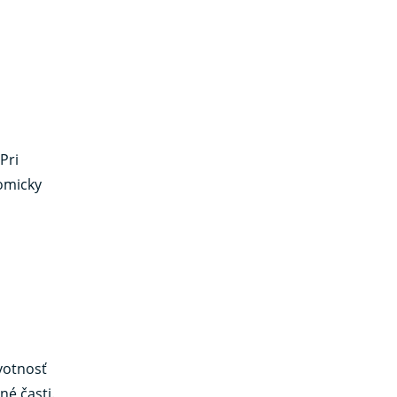
Pri
omicky
votnosť
né časti.