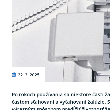
22. 3. 2025
Po rokoch používania sa niektoré časti ž
častom sťahovaní a vyťahovaní žalúzie.
výrazným spôsobom predĺžiť životnosť žal