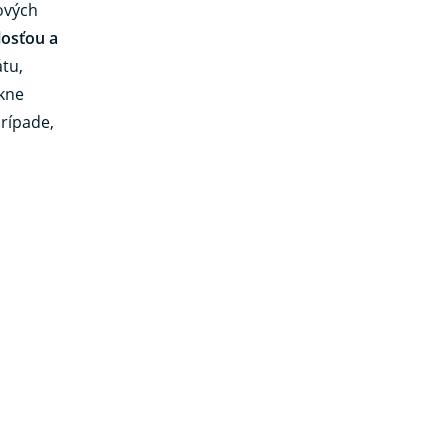
ových
losťou a
átu,
ekne
prípade,