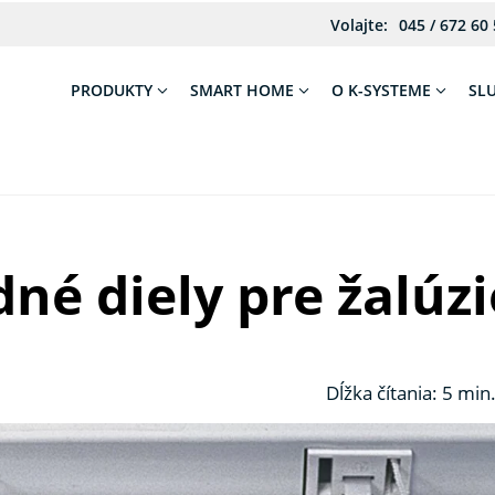
Volajte:
045 / 672 60
PRODUKTY
SMART HOME
O K-SYSTEME
SL
né diely pre žalúzi
Dĺžka čítania: 5 min.