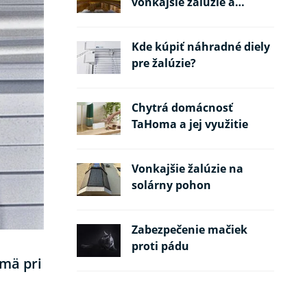
vonkajšie žalúzie a
požiarne pásy
Kde kúpiť náhradné diely
pre žalúzie?
Chytrá domácnosť
TaHoma a jej využitie
Vonkajšie žalúzie na
solárny pohon
Zabezpečenie mačiek
proti pádu
jmä pri