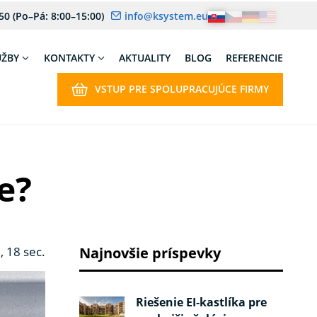
 50
(Po–Pá: 8:00–15:00)
info@ksystem.eu
UŽBY
KONTAKTY
AKTUALITY
BLOG
REFERENCIE
VSTUP PRE SPOLUPRACUJÚCE FIRMY
e?
, 18 sec.
Najnovšie príspevky
Riešenie EI‑kastlíka pre