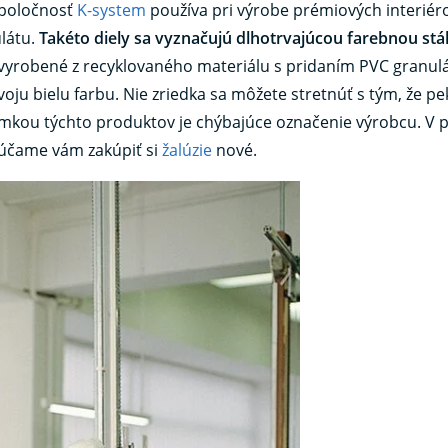
Spoločnosť
K-system
používa pri výrobe prémiových interiér
ulátu.
Takéto diely sa vyznačujú dlhotrvajúcou farebnou stá
y vyrobené z recyklovaného materiálu s pridaním PVC granul
oju bielu farbu. Nie zriedka sa môžete stretnúť s tým, že p
námkou týchto produktov je chýbajúce označenie výrobcu. V 
čame vám zakúpiť si
žalúzie
nové.