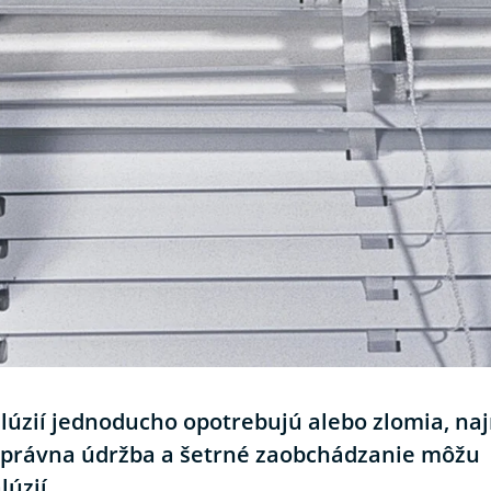
alúzií jednoducho opotrebujú alebo zlomia, na
 Správna údržba a šetrné zaobchádzanie môžu
úzií.