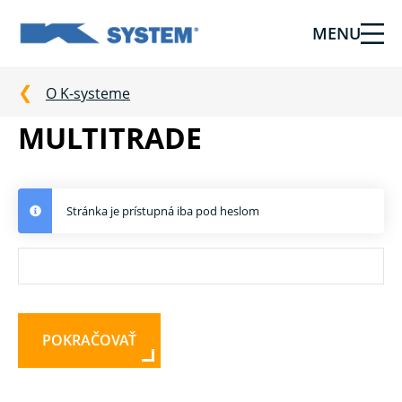
MENU
Tieniaca
technika
pre
O K-systeme
vašu
MULTITRADE
domácnosť
od
Ksystem
Stránka je prístupná iba pod heslom
POKRAČOVAŤ