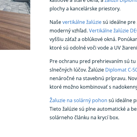
plochy a kancelárske priestory.
Naše
vertikálne žalúzie
sú ideálne pre 
moderný vzhľad.
Vertikálne žalúzie 
vyššiu záťaž a oblúkové okná. Ponúkame
ktoré sú odolné voči vode a UV žiareni
Pre ochranu pred prehrievaním sú tu
slnečných lúčov. Žalúzie
Diplomat C-5
nenáročné na stavebnú prípravu. No
ktoré možno kombinovať s nadokenný
Žaluzie na solárný pohon
sú ideálne pr
Tieto žalúzie sú plne automatické a 
solárneho článku na krycí box.