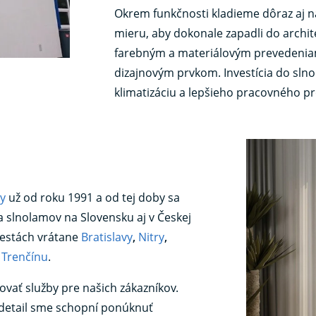
Okrem funkčnosti kladieme dôraz aj n
mieru, aby dokonale zapadli do archi
farebným a materiálovým prevedeniam 
dizajnovým prvkom. Investícia do sln
klimatizáciu a lepšieho pracovného pr
ky
už od roku 1991 a od tej doby sa
a slnolamov na Slovensku aj v Českej
mestách vrátane
Bratislavy
,
Nitry
,
a
Trenčínu
.
ovať služby pre našich zákazníkov.
detail sme schopní ponúknuť