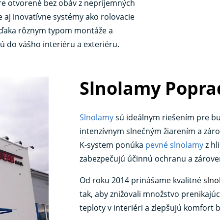
re otvorené bez obáv z nepríjemných
aj inovatívne systémy ako rolovacie
. Vďaka rôznym typom montáže a
ú do vášho interiéru a exteriéru.
Slnolamy Popra
Slnolamy
sú ideálnym riešením pre bu
intenzívnym slnečným žiarením a zárov
K-system ponúka
pevné slnolamy
z hl
zabezpečujú účinnú ochranu a zárov
Od roku 2014 prinášame kvalitné
slno
tak, aby znižovali množstvo prenikajúc
teploty v interiéri a zlepšujú komfort 