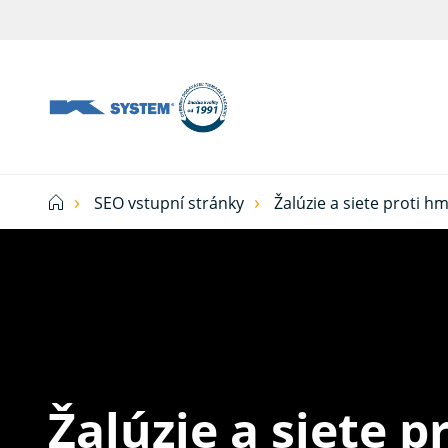
Tieniaca
technika
pre
vašu
domácnosť
SEO vstupní stránky
Žalúzie a siete proti 
od
Ksystem
Žalúzie a siete 