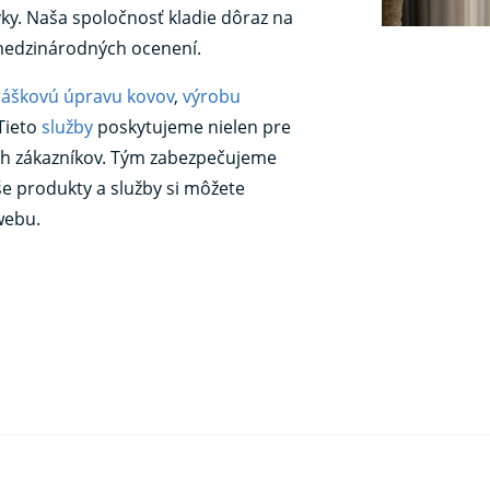
vky. Naša spoločnosť kladie dôraz na
edzinárodných ocenení.
ráškovú úpravu kovov
,
výrobu
 Tieto
služby
poskytujeme nielen pre
ích zákazníkov. Tým zabezpečujeme
aše produkty a služby si môžete
webu.