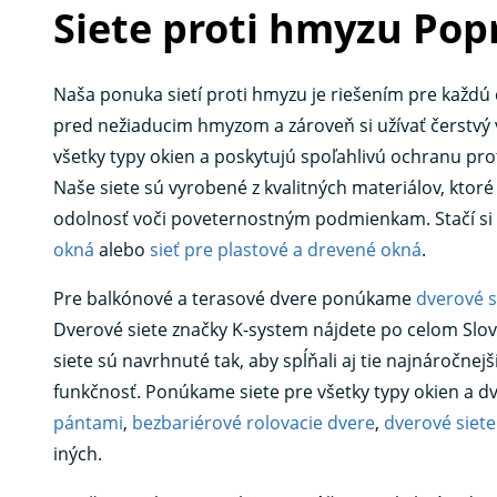
Siete proti hmyzu Pop
Naša ponuka sietí proti hmyzu je riešením pre každ
pred nežiaducim hmyzom a zároveň si užívať čerstvý
všetky typy okien a poskytujú spoľahlivú ochranu 
Naše siete sú vyrobené z kvalitných materiálov, ktoré
odolnosť voči poveternostným podmienkam. Stačí si l
okná
alebo
sieť pre plastové a drevené okná
.
Pre balkónové a terasové dvere ponúkame
dverové s
Dverové siete značky K-system nájdete po celom Slov
siete sú navrhnuté tak, aby spĺňali aj tie najnáročnejš
funkčnosť. Ponúkame siete pre všetky typy okien a dv
pántami
,
bezbariérové rolovacie dvere
,
dverové sie
iných.