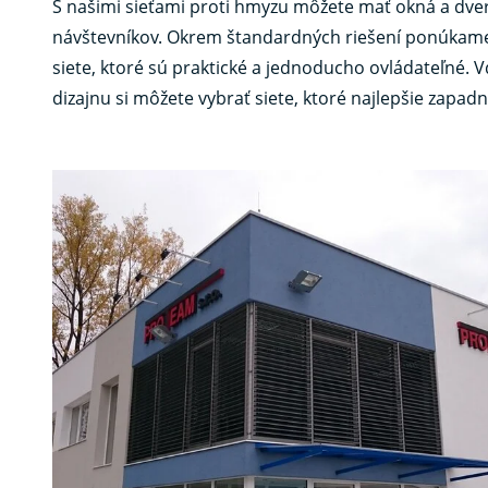
S našimi sieťami proti hmyzu môžete mať okná a dve
návštevníkov. Okrem štandardných riešení ponúkame 
siete, ktoré sú praktické a jednoducho ovládateľné
dizajnu si môžete vybrať siete, ktoré najlepšie zapadn