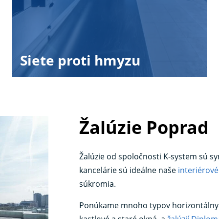
Siete proti hmyzu
Žalúzie Poprad
Žalúzie od spoločnosti K-system sú s
kancelárie sú ideálne naše
interiérové
súkromia.
Ponúkame mnoho typov horizontálnych
kastlové a staré okná, a
žalúzií Diplom