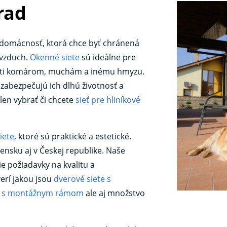
rad
ú domácnosť, ktorá chce byť chránená
 vzduch.
Okenné siete
sú ideálne pre
proti komárom, muchám a inému hmyzu.
 zabezpečujú ich dlhú životnosť a
en vybrať či chcete
sieť pre hliníkové
iete
, ktoré sú praktické a estetické.
ensku aj v Českej republike. Naše
ie požiadavky na kvalitu a
erí jakou jsou
dverové siete s
te s montážnym rámom
ale aj množstvo