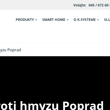
Volajte:
045 / 672 60
PRODUKTY
SMART HOME
O K-SYSTEME
SL
hmyzu Poprad
proti hmyzu Poprad