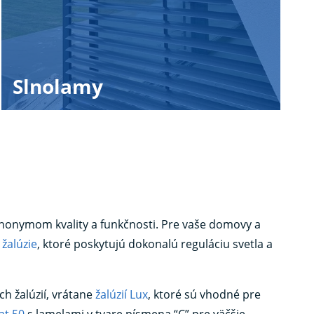
Slnolamy
ynonymom kvality a funkčnosti. Pre vaše domovy a
 žalúzie
, ktoré poskytujú dokonalú reguláciu svetla a
 žalúzií, vrátane
žalúzií Lux
, ktoré sú vhodné pre
at 50
s lamelami v tvare písmena “C” pre väčšie