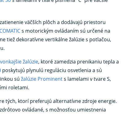
zatienenie väčších plôch a dodávajú priestoru
DECOMATIC
s motorickým ovládaním sú určené na
 tiež dekoratívne vertikálne žalúzie s potlačou,
u.
vonkajšie žalúzie
, ktoré zamedzia prenikaniu tepla a
0
poskytujú plynulú reguláciu osvetlenia a sú
vinkou sú
žalúzie Prominent
s lamelami v tvare S,
mi roletami.
e tých, ktorí preferujú alternatívne zdroje energie.
bezdrôtovo ovládané, s možnosťou umiestnenia