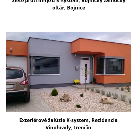
Siete proti hmyzu K-system, Bojnícky zámocký
oltár, Bojnice
Exteriérové žalúzie K-system, Rezidencia
Vinohrady, Trenčín