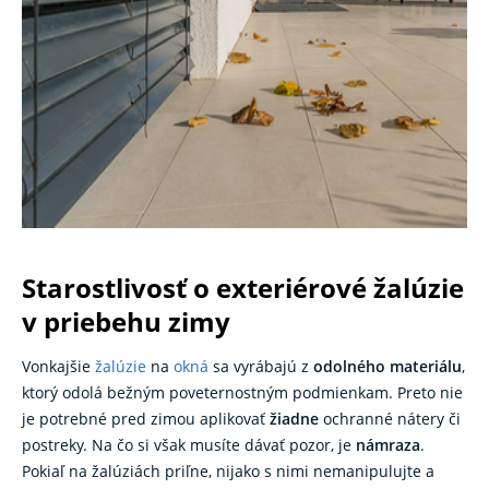
Starostlivosť o exteriérové ​​žalúzie
v priebehu zimy
Vonkajšie
žalúzie
na
okná
sa vyrábajú z
odolného materiálu
,
ktorý odolá bežným poveternostným podmienkam. Preto nie
je potrebné pred zimou aplikovať
žiadne
ochranné nátery či
postreky. Na čo si však musíte dávať pozor, je
námraza
.
Pokiaľ na žalúziách priľne, nijako s nimi nemanipulujte a