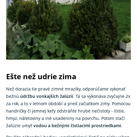
Ešte než udrie zima
Než dorazia tie pravé zimné mrazíky, odporúčame vykonať
bežnú
údržbu vonkajších žalúzií
. Tá sa vykonáva zvyčajne 2x
za rok, a to v letnom období a pred začiatkom zimy. Pomocou
handričky či jemnej kefy odstráňte hrubé nečistoty - lístie,
hmyz, náletoviny a iné usadeniny na povrchu. Potom stačí
žalúzie umyť
vodou a bežnými čistiacimi prostriedkami
.