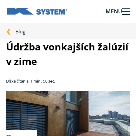
MENU
Tieniaca
technika
pre
Blog
vašu
Údržba vonkajších žalúzií
domácnosť
od
v zime
Ksystem
Dĺžka čítania: 1 min., 50 sec.