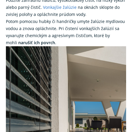
Použite záhradnú hadicu, vysokotlakový čistič na nízky výkon
alebo parný čistič.
Vonkajšie žalúzie
na oknách sklopte do
zvislej polohy a opláchnite prúdom vody.
Potom pomocou hubky či handričky umyte žalúzie mydlovou
vodou a znova opláchnite. Pri čistení vonkajších žalúzií sa
vyvarujte chemickým a agresívnym čističom, ktoré by
mohli
narušiť ich povrch
.