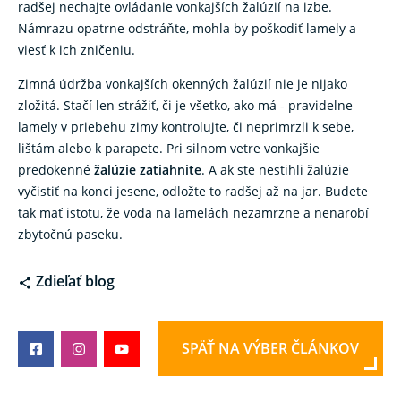
radšej nechajte ovládanie vonkajších žalúzií na izbe.
Námrazu opatrne odstráňte, mohla by poškodiť lamely a
viesť k ich zničeniu.
Zimná údržba vonkajších okenných žalúzií nie je nijako
zložitá. Stačí len strážiť, či je všetko, ako má - pravidelne
lamely v priebehu zimy kontrolujte, či neprimrzli k sebe,
lištám alebo k parapete. Pri silnom vetre vonkajšie
predokenné
žalúzie zatiahnite
. A ak ste nestihli žalúzie
vyčistiť na konci jesene, odložte to radšej až na jar. Budete
tak mať istotu, že voda na lamelách nezamrzne a nenarobí
zbytočnú paseku.
Zdieľať blog
SPÄŤ NA VÝBER ČLÁNKOV