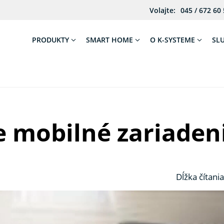
Volajte:
045 / 672 60
PRODUKTY
SMART HOME
O K-SYSTEME
SL
e mobilné zariaden
Dĺžka čítania