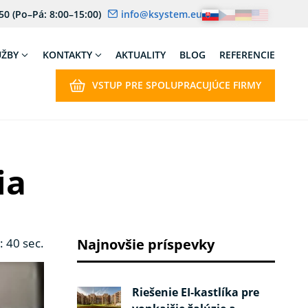
 50
(Po–Pá: 8:00–15:00)
info@ksystem.eu
UŽBY
KONTAKTY
AKTUALITY
BLOG
REFERENCIE
VSTUP PRE SPOLUPRACUJÚCE FIRMY
ia
: 40 sec.
Najnovšie príspevky
Riešenie EI‑kastlíka pre