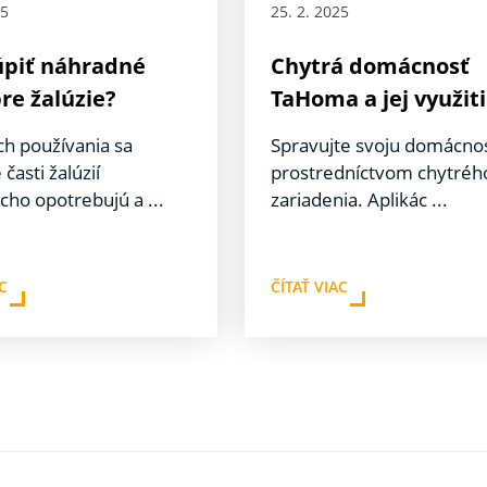
25
25. 2. 2025
úpiť náhradné
Chytrá domácnosť
pre žalúzie?
TaHoma a jej využit
ch používania sa
Spravujte svoju domácno
 časti žalúzií
prostredníctvom chytréh
cho opotrebujú a ...
zariadenia. Aplikác ...
AC
ČÍTAŤ VIAC