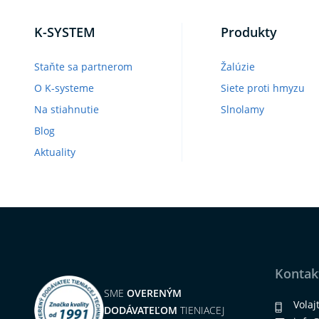
K-SYSTEM
Produkty
Staňte sa partnerom
Žalúzie
O K-systeme
Siete proti hmyzu
Na stiahnutie
Slnolamy
Blog
Aktuality
Kontak
SME
OVERENÝM
Volaj
DODÁVATEĽOM
TIENIACEJ