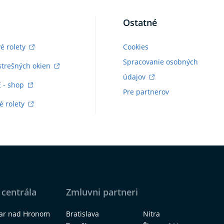
Ostatné
vé rolety
Cookies
Spracovanie osobných
strešných okien
údajov
E - shop
Pre partnerov
é rolety
 centrála
Zmluvni partneri
iar nad Hronom
Bratislava
Nitra