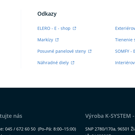
Odkazy
ELERO - E - shop
Exteriéro
Markízy
Tienenie 
Posuvné panelové steny
SOMFY - 
Náhradné diely
Interiérov
tujte nás
Výroba K-SYSTEM -
te:
045 / 672 60 50
(Po–Pá: 8:00–15:00)
SNP 2780/170a, 96501 Ž