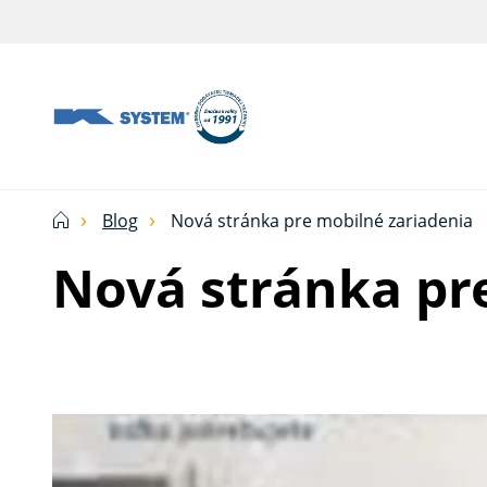
Tieniaca
technika
pre
vašu
domácnosť
Blog
Nová stránka pre mobilné zariadenia
od
Nová stránka pr
Ksystem