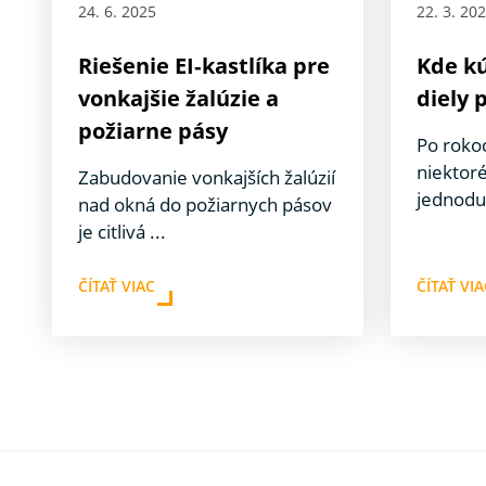
24. 6. 2025
22. 3. 20
Riešenie EI‑kastlíka pre
Kde k
vonkajšie žalúzie a
diely 
požiarne pásy
Po roko
niektoré
Zabudovanie vonkajších žalúzií
jednodu
nad okná do požiarnych pásov
je citlivá ...
ČÍTAŤ VIAC
ČÍTAŤ VI