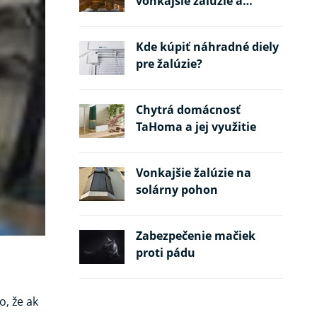
vonkajšie žalúzie a
požiarne pásy
Kde kúpiť náhradné diely
pre žalúzie?
Chytrá domácnosť
TaHoma a jej využitie
Vonkajšie žalúzie na
solárny pohon
Zabezpečenie mačiek
proti pádu
, že ak