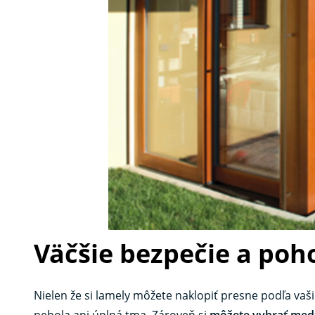
Väčšie bezpečie a poh
Nielen že si lamely môžete naklopiť presne podľa vaši
nebola ani úplná tma. Zároveň si
môžete vybrať med