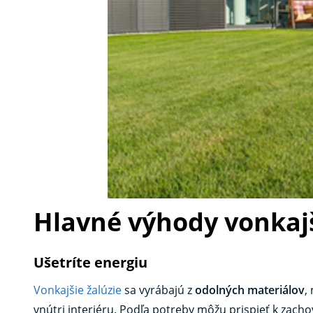
Hlavné výhody vonkajš
Ušetríte energiu
Vonkajšie žalúzie
sa vyrábajú z
odolných materiálov
,
vnútri interiéru. Podľa potreby môžu prispieť k zacho