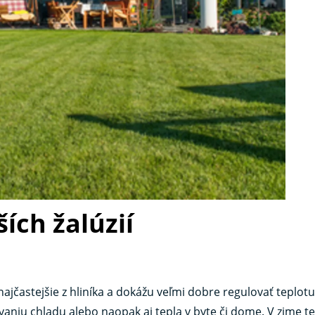
ích žalúzií
 najčastejšie z hliníka a dokážu veľmi dobre regulovať teplot
vaniu chladu alebo naopak aj tepla v byte či dome. V zime t