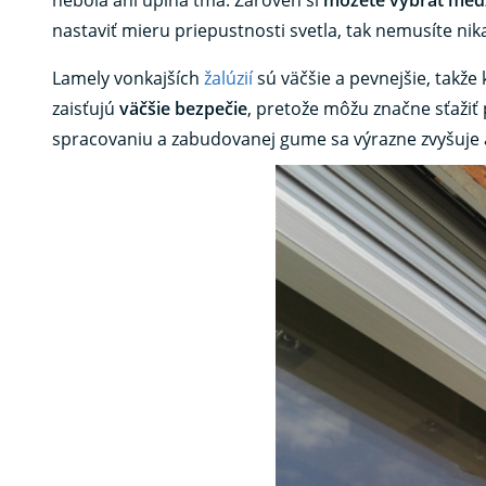
nastaviť mieru priepustnosti svetla, tak nemusíte nik
Lamely vonkajších
žalúzií
sú väčšie a pevnejšie, takže 
zaisťujú
väčšie bezpečie
, pretože môžu značne sťaži
spracovaniu a zabudovanej gume sa výrazne zvyšuje 