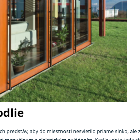
odlie
ch predstáv, aby do miestnosti nesvietilo priame slnko, ale
zi manuálnym a elektrickým ovládaním
. Keď budete teda ch