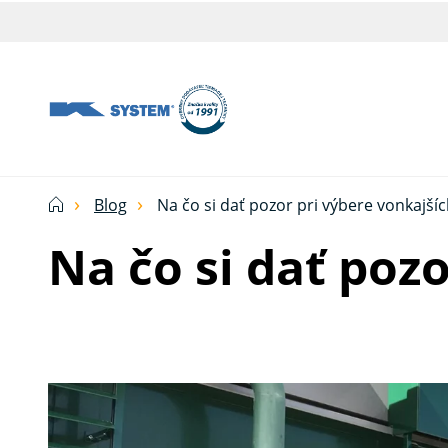
Tieniaca
technika
pre
vašu
domácnosť
Blog
Na čo si dať pozor pri výbere vonkajších
od
Na čo si dať pozo
Ksystem