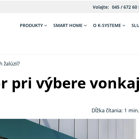
Volajte:
045 / 672 60
PRODUKTY
SMART HOME
O K-SYSTEME
SL
 žalúzií?
r pri výbere vonkaj
Dĺžka čítania: 1 min.