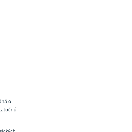
dná o
statočnú
asických