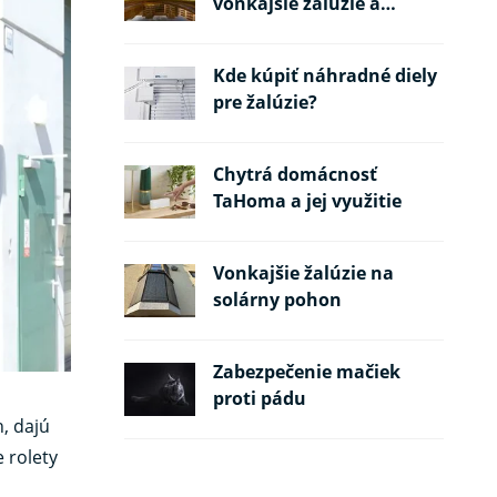
vonkajšie žalúzie a
požiarne pásy
Kde kúpiť náhradné diely
pre žalúzie?
Chytrá domácnosť
TaHoma a jej využitie
Vonkajšie žalúzie na
solárny pohon
Zabezpečenie mačiek
proti pádu
, dajú
e rolety