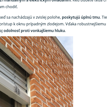
am chodiť.
keď sa nachádzajú v zvislej polohe,
poskytujú úplnú tmu
. Ti
ť prístup k oknu prípadným zlodejom. Vďaka robustnejšiemu
aj
odolnosť proti vonkajšiemu hluku
.