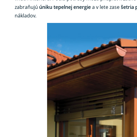
zabraňujú
úniku tepelnej energie
a v lete zase
šetria
nákladov.