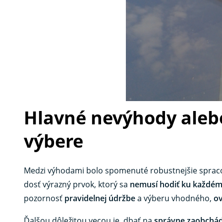
Hlavné nevýhody alebo 
výbere
Medzi výhodami bolo spomenuté robustnejšie spracov
dosť výrazný prvok, ktorý sa
nemusí hodiť ku každém
pozornosť
pravidelnej údržbe
a výberu vhodného, ​​
o
Ďalšou dôležitou vecou je, dbať na
správne zaobchá