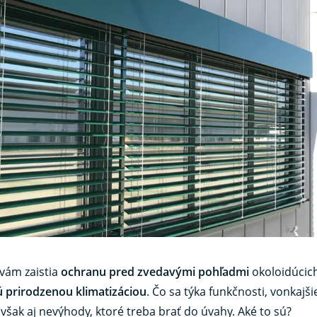
 vám zaistia
ochranu pred zvedavými pohľadmi
okoloidúcich
ú prirodzenou klimatizáciou
. Čo sa týka funkčnosti, vonkajši
šak aj nevýhody, ktoré treba brať do úvahy. Aké to sú?