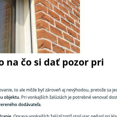
na čo si dať pozor pri
anie, to ale môže byť zároveň aj nevýhodou, pretože sa je
u objektu
. Pri vonkajších žalúziách je potrebné venovať do
vereného dodávateľa
.
dzanie
. Oprava vonkajších žalúzií totiž stojí viac peňazí pri kl