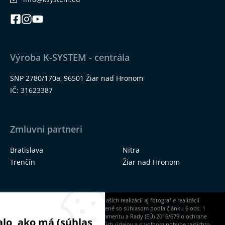
Výroba K-SYSTEM - centrála
SNP 2780/170a, 96501 Žiar nad Hronom
IČ: 31623387
Zmluvni partneri
Bratislava
Nitra
Trenčín
Žiar nad Hronom
Na našich stránkach nájdete okrem našich realizácií aj fotografie realizácií
našich dodávateľov, ktoré sú zverejnené so súhlasom podľa článku 6 ods. 1
písm. a) Nariadenia Európskeho parlamentu a Rady (EÚ) 2016/679 o ochrane
lo, ako má (súhlas
fyzických osôb pri spracúvaní osobných údajov a o voľnom pohybe takýchto