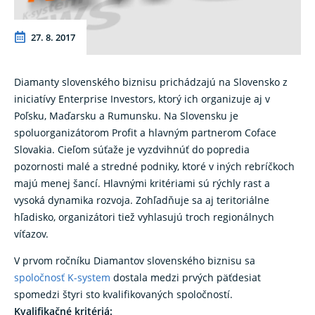
27. 8. 2017
Diamanty slovenského biznisu prichádzajú na Slovensko z
iniciatívy Enterprise Investors, ktorý ich organizuje aj v
Poľsku, Maďarsku a Rumunsku. Na Slovensku je
spoluorganizátorom Profit a hlavným partnerom Coface
Slovakia. Cieľom súťaže je vyzdvihnúť do popredia
pozornosti malé a stredné podniky, ktoré v iných rebríčkoch
majú menej šancí. Hlavnými kritériami sú rýchly rast a
vysoká dynamika rozvoja. Zohľadňuje sa aj teritoriálne
hľadisko, organizátori tiež vyhlasujú troch regionálnych
víťazov.
V prvom ročníku Diamantov slovenského biznisu sa
spoločnosť K-system
dostala medzi prvých päťdesiat
spomedzi štyri sto kvalifikovaných spoločností.
Kvalifikačné kritériá: