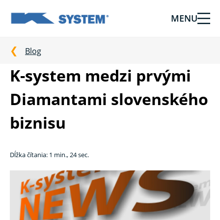
MENU
Tieniaca
technika
pre
Blog
vašu
K-system medzi prvými
domácnosť
od
Diamantami slovenského
Ksystem
biznisu
Dĺžka čítania: 1 min., 24 sec.