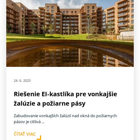
24. 6. 2025
Riešenie EI‑kastlíka pre vonkajšie
žalúzie a požiarne pásy
Zabudovanie vonkajších žalúzií nad okná do požiarnych
pásov je citlivá ...
ČÍTAŤ VIAC