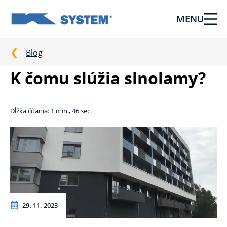
MENU
Tieniaca
technika
pre
Blog
vašu
K čomu slúžia slnolamy?
domácnosť
od
Ksystem
Dĺžka čítania: 1 min., 46 sec.
29. 11. 2023