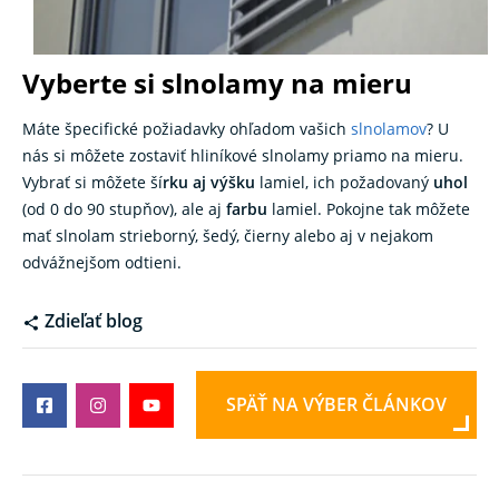
Vyberte si slnolamy na mieru
Máte špecifické požiadavky ohľadom vašich
slnolamov
? U
nás si môžete zostaviť hliníkové slnolamy priamo na mieru.
Vybrať si môžete ší
rku aj výšku
lamiel, ich požadovaný
uhol
(od 0 do 90 stupňov), ale aj
farbu
lamiel. Pokojne tak môžete
mať slnolam strieborný, šedý, čierny alebo aj v nejakom
odvážnejšom odtieni.
Zdieľať blog
SPÄŤ NA VÝBER ČLÁNKOV