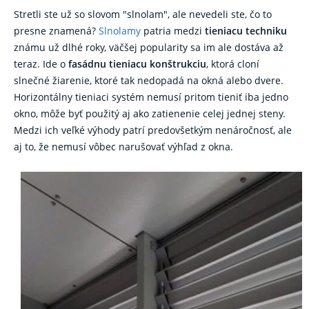
Stretli ste už so slovom "slnolam", ale nevedeli ste, čo to
presne znamená?
Slnolamy
patria medzi
tieniacu techniku
​​
známu už dlhé roky, väčšej popularity sa im ale dostáva až
teraz. Ide o
fasádnu tieniacu konštrukciu
, ktorá cloní
slnečné žiarenie, ktoré tak nedopadá na okná alebo dvere.
Horizontálny tieniaci systém nemusí pritom tieniť iba jedno
okno, môže byť použitý aj ako zatienenie celej jednej steny.
Medzi ich veľké výhody patrí predovšetkým nenáročnosť, ale
aj to, že nemusí vôbec narušovať výhľad z okna.