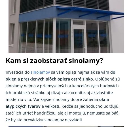
Kam si zaobstarať slnolamy?
Investícia do
slnolamov
sa vám oplatí najmä ak sa vám
do
okien a presklených plôch opiera ostré slnko
. Obľúbené sú
slnolamy najmä v priemyselných a kancelárskych budovách.
Ich praktickú stránku aj dizajn ale oceníte, aj ak vlastníte
modernú vilu. Vonkajšie slnolamy dobre zatienia
okná
atypických tvarov
a veľkostí. Keďže sa jednoducho udržujú,
stačí ich utrieť handričkou, ale aj montujú, nemusíte sa báť,
že by ste prevádzku slnolamov nezvládli.