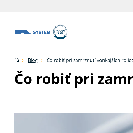
Tieniaca
technika
pre
vašu
domácnosť
Blog
Čo robiť pri zamrznutí vonkajších rolie
od
Čo robiť pri zamr
Ksystem