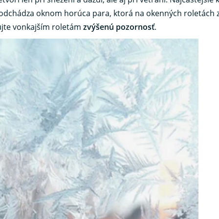
 odchádza oknom horúca para, ktorá na okenných roletách
ujte vonkajším roletám
zvýšenú pozornosť
.