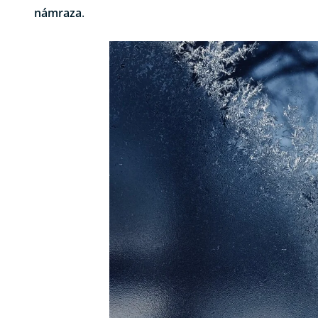
námraza
.