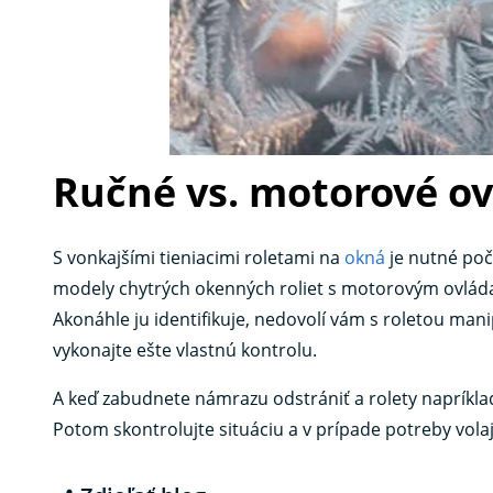
Ručné vs. motorové o
S vonkajšími tieniacimi roletami na
okná
je nutné po
modely chytrých okenných roliet s motorovým ovlá
Akonáhle ju identifikuje, nedovolí vám s roletou man
vykonajte ešte vlastnú kontrolu.
A keď zabudnete námrazu odstrániť a rolety napríkla
Potom skontrolujte situáciu a v prípade potreby vola