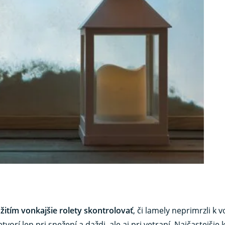
itím vonkajšie rolety skontrolovať
, či lamely neprimrzli k v
tvorí len pri snežení a daždi, ale aj pri vetraní. Najčastejšie