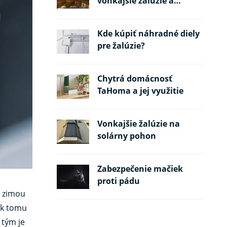
vonkajšie žalúzie a
požiarne pásy
Kde kúpiť náhradné diely
pre žalúzie?
Chytrá domácnosť
TaHoma a jej využitie
Vonkajšie žalúzie na
solárny pohon
Zabezpečenie mačiek
proti pádu
d zimou
ek tomu
 tým je