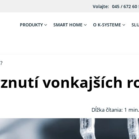
Volajte:
045 / 672 60
PRODUKTY
SMART HOME
O K-SYSTEME
SL
t?
znutí vonkajších ro
Dĺžka čítania: 1 min.