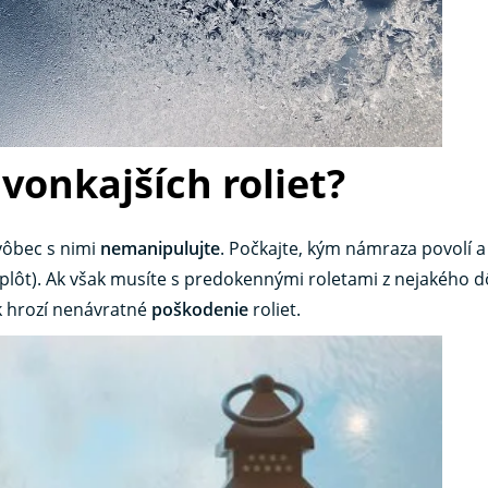
 vonkajších roliet?
 vôbec s nimi
nemanipulujte
. Počkajte, kým námraza povolí a
plôt). Ak však musíte s predokennými roletami z nejakého 
ak hrozí nenávratné
poškodenie
roliet.