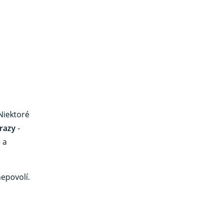
 Niektoré
razy
-
 a
epovolí.