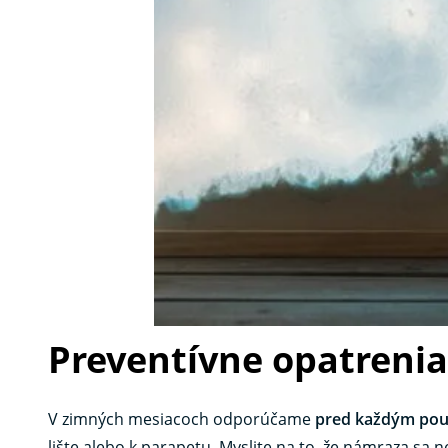
Preventívne opatrenia
V zimných mesiacoch odporúčame
pred každým použ
lište alebo k parapetu. Myslite na to, že námraza sa ne