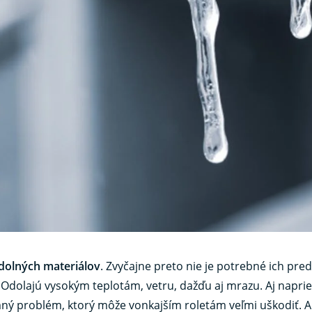
odolných materiálov
. Zvyčajne preto nie je potrebné ich pre
 Odolajú vysokým teplotám, vetru, dažďu aj mrazu. Aj napri
mný problém, ktorý môže vonkajším roletám veľmi uškodiť. A