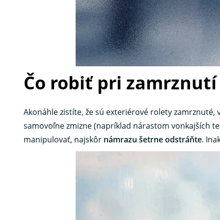
Čo robiť pri zamrznutí
Akonáhle zistíte, že sú exteriérové ​​rolety zamrznuté,
samovoľne zmizne (napríklad nárastom vonkajších te
manipulovať, najskôr
námrazu šetrne odstráňte
. In