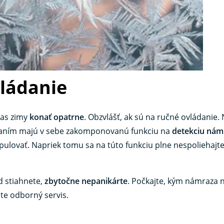
vládanie
čas zimy
konať opatrne
. Obzvlášť, ak sú na ručné ovládanie.
daním majú v sebe zakomponovanú funkciu na
detekciu nám
ipulovať. Napriek tomu sa na túto funkciu plne nespoliehajte
d stiahnete,
zbytočne nepanikárte
. Počkajte, kým námraza n
jte odborný servis.