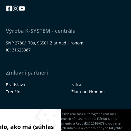
Výroba K-SYSTEM - centrála
SNP 2780/170a, 96501 Žiar nad Hronom
IČ: 31623387
Zmluvni partneri
Bratislava
Nitra
Trenčín
Žiar nad Hronom
Na našich stránkach nájdete okrem našich realizácií aj fotografie realizácií
našich dodávateľov, ktoré sú zverejnené so súhlasom podľa článku 6 ods. 1
písm. a) Nariadenia Európskeho parlamentu a Rady (EÚ) 2016/679 o ochrane
lo, ako má (súhlas
fyzických osôb pri spracúvaní osobných údajov a o voľnom pohybe takýchto