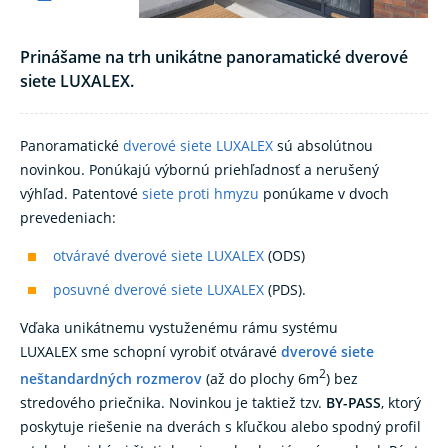
Prinášame na trh unikátne panoramatické dverové
siete LUXALEX.
Panoramatické
dverové siete LUXALEX
sú absolútnou
novinkou. Ponúkajú výbornú priehľadnosť a nerušený
výhľad. Patentové
siete proti hmyzu
ponúkame v dvoch
prevedeniach:
otváravé dverové siete LUXALEX
(ODS)
posuvné dverové siete LUXALEX
(PDS).
Vďaka unikátnemu vystuženému rámu systému
LUXALEX sme schopní vyrobiť otváravé
dverové siete
2
neštandardných rozmerov
(až do plochy 6m
) bez
stredového priečnika. Novinkou je taktiež tzv.
BY-PASS
, ktorý
poskytuje riešenie na dverách s kľučkou alebo spodný profil