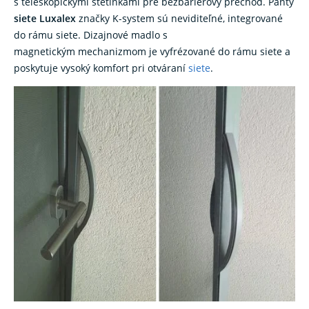
s teleskopickými štetinkami pre bezbariérový prechod. Pánty
siete Luxalex
značky K-system sú neviditeľné, integrované
do rámu siete. Dizajnové madlo s
magnetickým mechanizmom je vyfrézované do rámu siete a
poskytuje vysoký komfort pri otváraní
siete
.