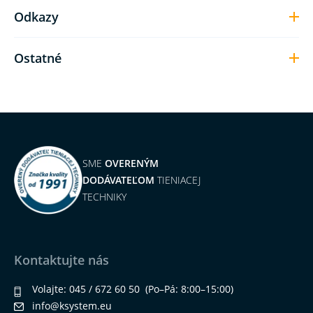
Odkazy
Ostatné
SME
OVERENÝM
DODÁVATEĽOM
TIENIACEJ
TECHNIKY
Kontaktujte nás
Volajte:
045 / 672 60 50
(Po–Pá: 8:00–15:00)
info@ksystem.eu