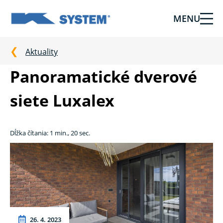
MENU
Tieniaca
technika
pre
Aktuality
vašu
Panoramatické dverové
domácnosť
od
siete Luxalex
Ksystem
Dĺžka čítania: 1 min., 20 sec.
26. 4. 2023