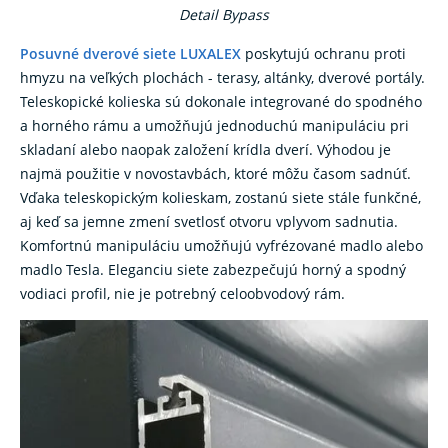
Detail Bypass
Posuvné dverové siete LUXALEX
poskytujú ochranu proti
hmyzu na veľkých plochách - terasy, altánky, dverové portály.
Teleskopické kolieska sú dokonale integrované do spodného
a horného rámu a umožňujú jednoduchú manipuláciu pri
skladaní alebo naopak založení krídla dverí. Výhodou je
najmä použitie v novostavbách, ktoré môžu časom sadnúť.
Vďaka teleskopickým kolieskam, zostanú siete stále funkčné,
aj keď sa jemne zmení svetlosť otvoru vplyvom sadnutia.
Komfortnú manipuláciu umožňujú vyfrézované madlo alebo
madlo Tesla. Eleganciu siete zabezpečujú horný a spodný
vodiaci profil, nie je potrebný celoobvodový rám.