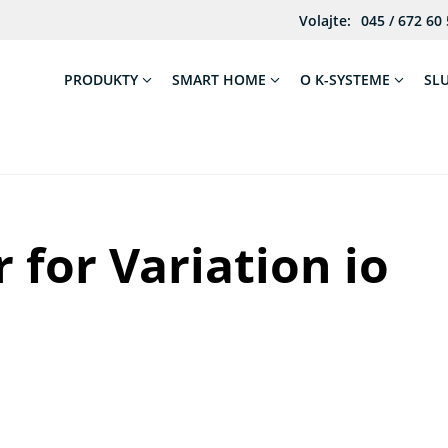
Volajte:
045 / 672 60
PRODUKTY
SMART HOME
O K-SYSTEME
SL
 for Variation io