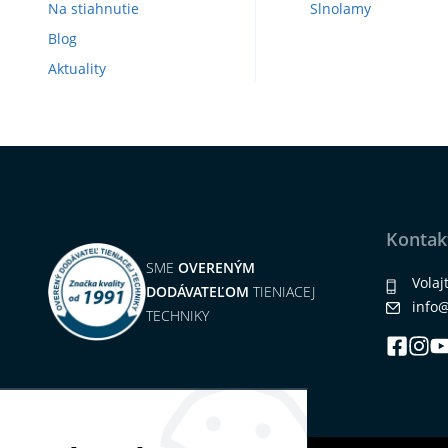
Na stiahnutie
Slnolamy
Blog
Aktuality
Kontak
SME
OVERENÝM
Volaj
DODÁVATEĽOM
TIENIACEJ
info
TECHNIKY