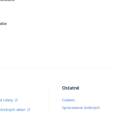
lšie
Ostatné
vé rolety
Cookies
Spracovanie osobných
strešných okien