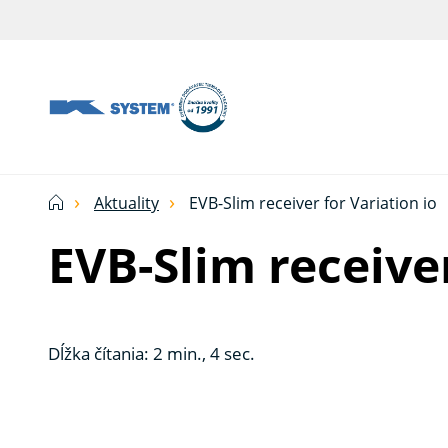
Tieniaca
technika
pre
vašu
domácnosť
Aktuality
EVB-Slim receiver for Variation io
od
EVB-Slim receiver
Ksystem
Dĺžka čítania: 2 min., 4 sec.