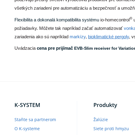
všetkých zariadení pre automatizáciu a bezpečnosť a umožňu
®
Flexibilita a dokonalá kompatibilita systému
io-homecontrol
u
požiadavky. Môžete tak napríklad začať automatizovať
vonka
zariadenia ako sú napríklad
markízy
,
bioklimatické pergoly
, v
Uvádzacia
cena pre prijímač
EVB-Slim receiver for Variatio
K-SYSTEM
Produkty
Staňte sa partnerom
Žalúzie
O K-systeme
Siete proti hmyzu