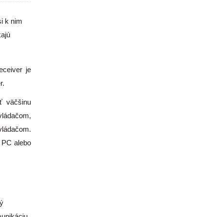
i k nim
ajú
ceiver je
r.
ť väčšinu
vládačom,
ovládačom.
, PC alebo
rý
unikáciu