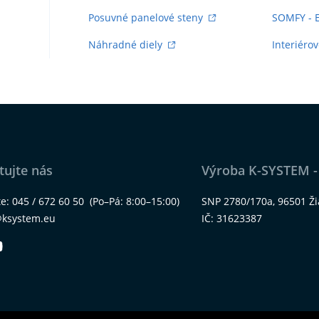
Posuvné panelové steny
SOMFY - 
Náhradné diely
Interiérov
tujte nás
Výroba K-SYSTEM -
te:
045 / 672 60 50
(Po–Pá: 8:00–15:00)
SNP 2780/170a, 96501 Ž
@ksystem.eu
IČ: 31623387