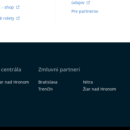
údajov
E - shop
Pre partnerov
é rolety
 centrála
Zmluvni partneri
iar nad Hronom
Bratislava
Nitra
Trenčín
Žiar nad Hronom