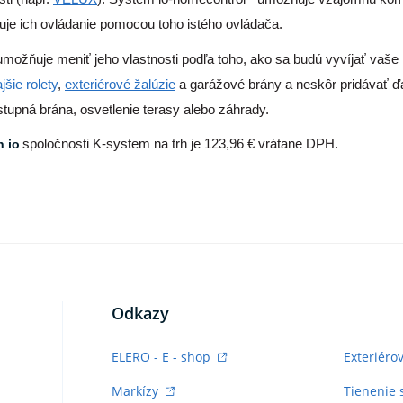
je ich ovládanie pomocou toho istého ovládača.
možňuje meniť jeho vlastnosti podľa toho, ako sa budú vyvíjať vaše
jšie rolety
,
exteriérové žalúzie
a garážové brány a neskôr pridávať ďa
stupná brána, osvetlenie terasy alebo záhrady.
n io
spoločnosti K-system na trh je 123,96 € vrátane DPH.
Odkazy
ELERO - E - shop
Exteriéro
Markízy
Tienenie 