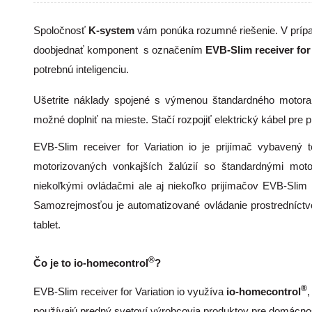
Spoločnosť
K-system
vám ponúka rozumné riešenie. V prípa
doobjednať komponent s označením
EVB-Slim receiver for 
potrebnú inteligenciu.
Ušetrite náklady spojené s výmenou štandardného motora 
možné doplniť na mieste. Stačí rozpojiť elektrický kábel pre 
EVB-Slim receiver for Variation io je prijímač vybavený 
motorizovaných vonkajších žalúzií so štandardnými mot
niekoľkými ovládačmi ale aj niekoľko prijímačov EVB-Slim 
Samozrejmosťou je automatizované ovládanie prostredníct
tablet.
®
Čo je to io-homecontrol
?
®
EVB-Slim receiver for Variation io využíva
io-homecontrol
,
používajú predný svetoví výrobcovia produktov pre domácnos