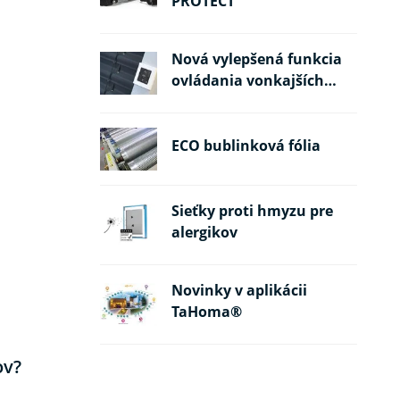
PROTECT
Nová vylepšená funkcia
ovládania vonkajších
žalúzií
ECO bublinková fólia
Sieťky proti hmyzu pre
alergikov
Novinky v aplikácii
TaHoma®
ov?