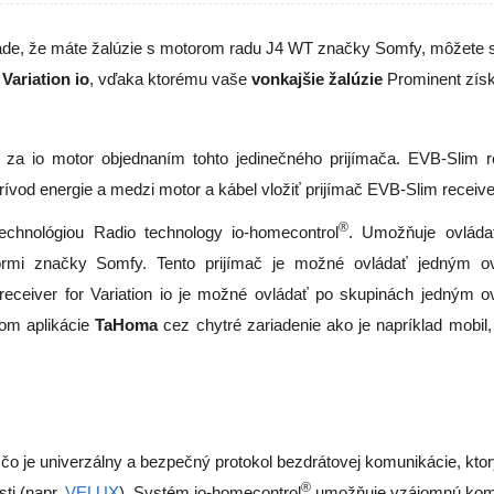
de, že máte žalúzie s motorom radu J4 WT značky Somfy, môžete s
Variation io
, vďaka ktorému vaše
vonkajšie žalúzie
Prominent získ
za io motor objednaním tohto jedinečného prijímača. EVB-Slim re
prívod energie a medzi motor a kábel vložiť prijímač EVB-Slim receive
®
technológiou Radio technology io-homecontrol
. Umožňuje ovláda
ormi značky Somfy. Tento prijímač je možné ovládať jedným o
receiver for Variation io je možné ovládať po skupinách jedným 
vom aplikácie
TaHoma
cez chytré zariadenie ako je napríklad mobil
 čo je univerzálny a bezpečný protokol bezdrátovej komunikácie, kto
®
ti (napr.
VELUX
). Systém io-homecontrol
umožňuje vzájomnú kom