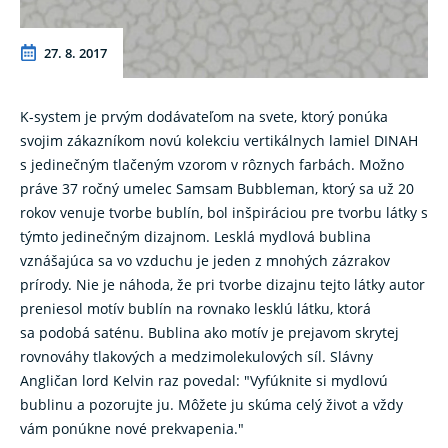
27. 8. 2017
K-system je prvým dodávateľom na svete, ktorý ponúka
svojim zákazníkom novú kolekciu vertikálnych lamiel DINAH
s jedinečným tlačeným vzorom v rôznych farbách. Možno
práve 37 ročný umelec Samsam Bubbleman, ktorý sa už 20
rokov venuje tvorbe bublín, bol inšpiráciou pre tvorbu látky s
týmto jedinečným dizajnom. Lesklá mydlová bublina
vznášajúca sa vo vzduchu je jeden z mnohých zázrakov
prírody. Nie je náhoda, že pri tvorbe dizajnu tejto látky autor
preniesol motív bublín na rovnako lesklú látku, ktorá
sa podobá saténu. Bublina ako motív je prejavom skrytej
rovnováhy tlakových a medzimolekulových síl. Slávny
Angličan lord Kelvin raz povedal: "Vyfúknite si mydlovú
bublinu a pozorujte ju. Môžete ju skúma celý život a vždy
vám ponúkne nové prekvapenia."