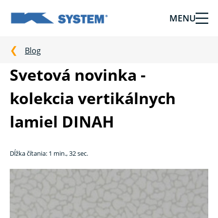
MENU
Tieniaca
technika
pre
Blog
vašu
Svetová novinka -
domácnosť
od
kolekcia vertikálnych
Ksystem
lamiel DINAH
Dĺžka čítania: 1 min., 32 sec.