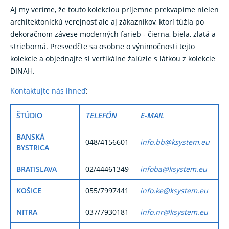
Aj my veríme, že touto kolekciou príjemne prekvapíme nielen
architektonickú verejnosť ale aj zákazníkov, ktorí túžia po
dekoračnom závese moderných farieb - čierna, biela, zlatá a
strieborná. Presvedčte sa osobne o výnimočnosti tejto
kolekcie a objednajte si vertikálne žalúzie s látkou z kolekcie
DINAH.
Kontaktujte nás ihneď
:
ŠTÚDIO
TELEFÓN
E-MAIL
BANSKÁ
048/4156601
info.bb@ksystem.eu
BYSTRICA
BRATISLAVA
02/44461349
infoba@ksystem.eu
KOŠICE
055/7997441
info.ke@ksystem.eu
NITRA
037/7930181
info.nr@ksystem.eu