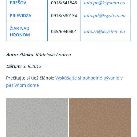
PREŠOV
0918/341843
info.po@ksystem.eu
PRIEVIDZA
0918/530134
info.pd@ksystem.eu
ŽIAR NAD
045/6940401
info.zh@ksystem.eu
HRONOM
Autor článku:
Kúdelová Andrea
Dátum:
3. 9.2012
Prečítajte si tiež článok:
Vyskúšajte si pohodlné bývanie v
pasívnom dome