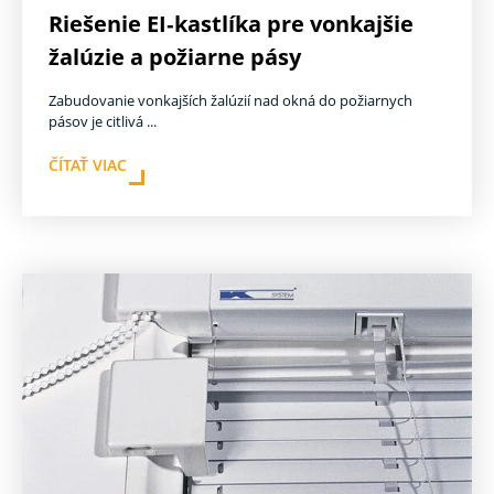
Riešenie EI‑kastlíka pre vonkajšie
žalúzie a požiarne pásy
Zabudovanie vonkajších žalúzií nad okná do požiarnych
pásov je citlivá ...
ČÍTAŤ VIAC