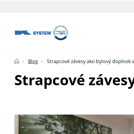
Tieniaca
technika
pre
vašu
domácnosť
Blog
Strapcové závesy ako bytový doplnok v
od
Strapcové závesy
Ksystem