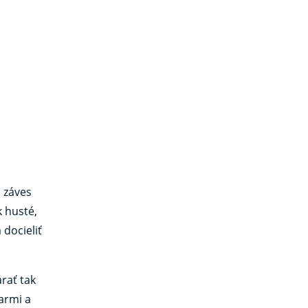
o záves
 husté,
 docieliť
rať tak
armi a