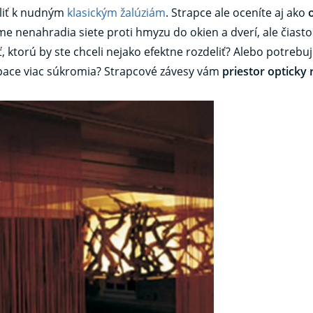
liť k nudným
klasickým žalúziám
. Strapce ale oceníte aj ako
me nenahradia siete proti hmyzu do okien a dverí, ale čiast
ktorú by ste chceli nejako efektne rozdeliť? Alebo potrebu
ace viac súkromia? Strapcové závesy vám
priestor opticky 