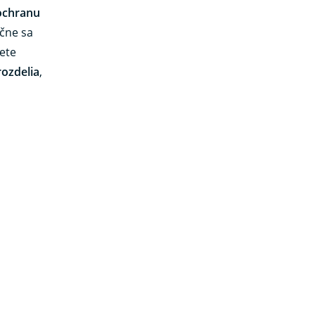
ochranu
očne sa
jete
rozdelia
,