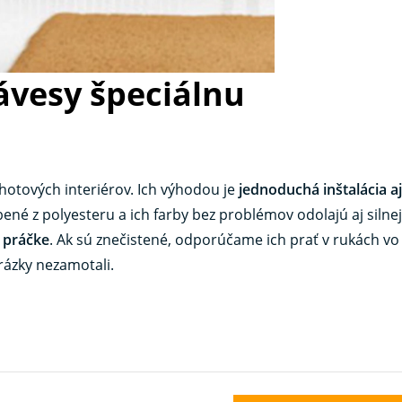
ávesy špeciálnu
otových interiérov. Ich výhodou je
jednoduchá inštalácia aj
bené z polyesteru a ich farby bez problémov odolajú aj siln
 práčke
. Ak sú znečistené, odporúčame ich prať v rukách vo 
vrázky nezamotali.