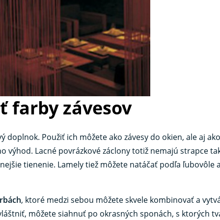
ť farby závesov
ý doplnok. Použiť ich môžete ako závesy do okien, ale aj ak
výhod. Lacné povrázkové záclony totiž nemajú strapce tak
ejšie tienenie. Lamely tiež môžete natáčať podľa ľubovôle a
arbách
, ktoré medzi sebou môžete skvele kombinovať a vytvá
zvláštniť, môžete siahnuť po okrasných sponách, s ktorých tv