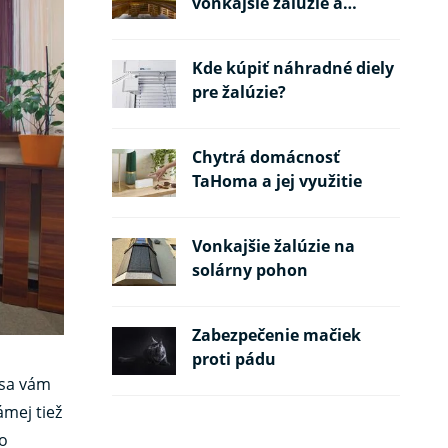
vonkajšie žalúzie a
požiarne pásy
Kde kúpiť náhradné diely
pre žalúzie?
Chytrá domácnosť
TaHoma a jej využitie
Vonkajšie žalúzie na
solárny pohon
Zabezpečenie mačiek
proti pádu
 sa vám
ámej tiež
do