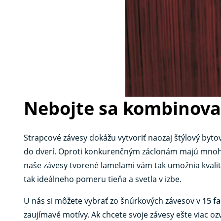
Nebojte sa kombinova
Strapcové závesy dokážu vytvoriť naozaj štýlový bytov
do dverí. Oproti konkurenčným záclonám majú mnoho 
naše závesy tvorené lamelami vám tak umožnia kvalitn
tak ideálneho pomeru tieňa a svetla v izbe.
U nás si môžete vybrať zo šnúrkových závesov v
15 f
zaujímavé motívy. Ak chcete svoje závesy ešte viac o