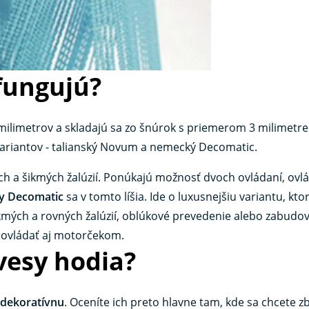
fungujú?
milimetrov a skladajú sa zo šnúrok s priemerom 3 milimetre
 variantov - talianský Novum a nemecký Decomatic.
 a šikmých žalúzií. Ponúkajú možnosť dvoch ovládaní, ovl
ly Decomatic
sa v tomto líšia. Ide o luxusnejšiu variantu, kt
šikmých a rovných žalúzií, oblúkové prevedenie alebo zabudo
 ovládať aj motorčekom.
vesy hodia?
a dekoratívnu
. Oceníte ich preto hlavne tam, kde sa chcete zb