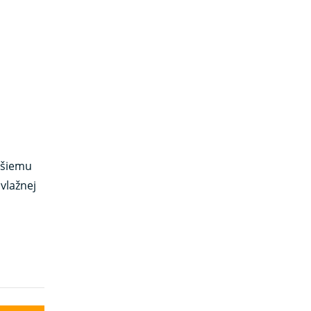
ejšiemu
vlažnej