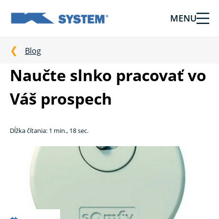
MENU
Tieniaca
technika
pre
Blog
vašu
Naučte slnko pracovať vo
domácnosť
od
Váš prospech
Ksystem
Dĺžka čítania: 1 min., 18 sec.