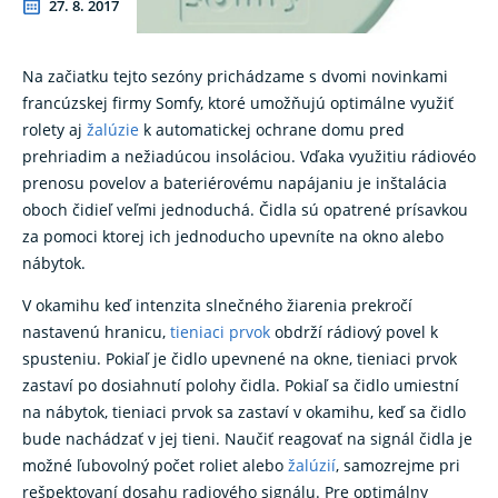
27. 8. 2017
Na začiatku tejto sezóny prichádzame s dvomi novinkami
francúzskej firmy Somfy, ktoré umožňujú optimálne využiť
rolety aj
žalúzie
k automatickej ochrane domu pred
prehriadim a nežiadúcou insoláciou. Vďaka využitiu rádiovéo
prenosu povelov a bateriérovému napájaniu je inštalácia
oboch čidieľ veľmi jednoduchá. Čidla sú opatrené prísavkou
za pomoci ktorej ich jednoducho upevníte na okno alebo
nábytok.
V okamihu keď intenzita slnečného žiarenia prekročí
nastavenú hranicu,
tieniaci prvok
obdrží rádiový povel k
spusteniu. Pokiaľ je čidlo upevnené na okne, tieniaci prvok
zastaví po dosiahnutí polohy čidla. Pokiaľ sa čidlo umiestní
na nábytok, tieniaci prvok sa zastaví v okamihu, keď sa čidlo
bude nachádzať v jej tieni. Naučiť reagovať na signál čidla je
možné ľubovolný počet roliet alebo
žalúzií
, samozrejme pri
rešpektovaní dosahu radiového signálu. Pre optimálny