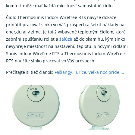
komfort môže mať každá miestnosť samostatné čidlo.
Čidlo Thermosunis Indoor Wirefree RTS navyše dokáže
prinútiť pracovať slnko vo Váš prospech a šetriť náklady na
energiu aj v zime. Je totiž vybavené teplotným čidlom, ktoré
zabráni spúšťaniu roliet a
žalúzií
až do okamihu, kým slnko
nevyhreje miestnosť na nastavenú teplotu. S novými čidlami
Sunis Indoor WireFree RTS a Thermosunis Indoor WireFree
RTS naučíte slnko pracovať vo Váš prospech.
Prečítajte si tiež článok:
Fašiangy, Turíce, Veľká noc príde....