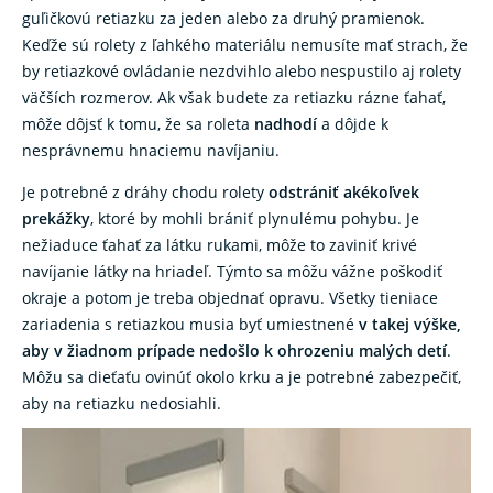
guľičkovú retiazku za jeden alebo za druhý pramienok.
Keďže sú rolety z ľahkého materiálu nemusíte mať strach, že
by retiazkové ovládanie nezdvihlo alebo nespustilo aj rolety
väčších rozmerov. Ak však budete za retiazku rázne ťahať,
môže dôjsť k tomu, že sa roleta
nadhodí
a dôjde k
nesprávnemu hnaciemu navíjaniu.
Je potrebné z dráhy chodu rolety
odstrániť akékoľvek
prekážky
, ktoré by mohli brániť plynulému pohybu. Je
nežiaduce ťahať za látku rukami, môže to zaviniť krivé
navíjanie látky na hriadeľ. Týmto sa môžu vážne poškodiť
okraje a potom je treba objednať opravu. Všetky tieniace
zariadenia s retiazkou musia byť umiestnené
v takej výške,
aby v žiadnom prípade nedošlo k ohrozeniu malých detí
.
Môžu sa dieťaťu ovinúť okolo krku a je potrebné zabezpečiť,
aby na retiazku nedosiahli.