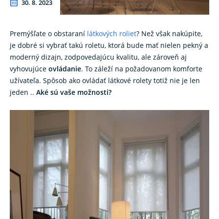
30. 8. 2023
Premýšľate o obstaraní
látkových roliet
? Než však nakúpite,
je dobré si vybrať takú roletu, ktorá bude mať nielen pekný a
moderný dizajn, zodpovedajúcu kvalitu, ale zároveň aj
vyhovujúce
ovládanie
. To záleží na požadovanom komforte
užívateľa. Spôsob ako ovládať látkové rolety totiž nie je len
jeden ..
Aké sú vaše možnosti?