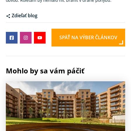
obvod. Roletám by nemalo nič brániť v dráhe pohybu.
Zdieľať blog
SPÄŤ NA VÝBER ČLÁNKOV
Mohlo by sa vám páčiť