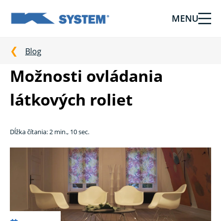
MENU
Tieniaca
technika
pre
Blog
vašu
Možnosti ovládania
domácnosť
od
látkových roliet
Ksystem
Dĺžka čítania: 2 min., 10 sec.