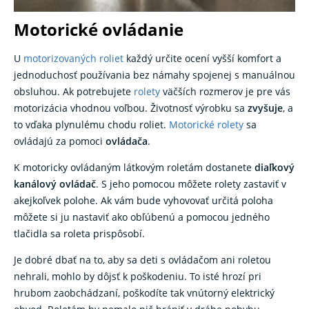
Motorické ovládanie
U
motorizovaných roliet
každý určite ocení vyšší komfort a
jednoduchosť používania bez námahy spojenej s manuálnou
obsluhou. Ak potrebujete
rolety
väčších rozmerov je pre vás
motorizácia vhodnou voľbou. Životnosť výrobku sa
zvyšuje
, a
to vďaka plynulému chodu roliet.
Motorické rolety
sa
ovládajú za pomoci
ovládača
.
K motoricky ovládaným látkovým roletám dostanete
diaľkový
kanálový ovládač
. S jeho pomocou môžete rolety zastaviť v
akejkoľvek polohe. Ak vám bude vyhovovať určitá poloha
môžete si ju nastaviť ako obľúbenú a pomocou jedného
tlačidla sa roleta prispôsobí.
Je dobré dbať na to, aby sa deti s ovládačom ani roletou
nehrali, mohlo by dôjsť k poškodeniu. To isté hrozí pri
hrubom zaobchádzaní, poškodíte tak vnútorný elektrický