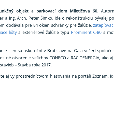
funkčný objekt a parkovací dom Miletičova 60
. Autor
er a Ing. Arch. Peter Šimko. Ide o rekonštrukciu bývalej p
tem dodávala pre 84 okien schránky pre žalúzie,
zatepľovac
ace lišty
a exteriérové žalúzie typu
Prominent C-80
s mo
nie cien sa uskutoční v Bratislave na Gala večeri spoločn
ávnostné otvorenie veľtrhov CONECO a RACIOENERGIA, ako aj
tavieb – Stavba roka 2017.
 aj vy prostredníctvom hlasovania na portáli Zoznam. Ide