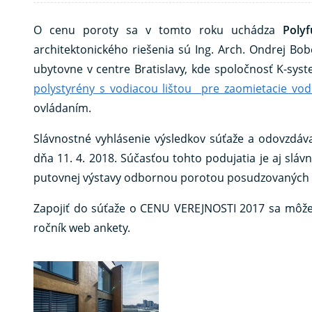
O cenu poroty sa v tomto roku uchádza
Poly
architektonického riešenia sú Ing. Arch. Ondrej Bob
ubytovne v centre Bratislavy, kde spoločnosť K-sys
polystyrény s vodiacou lištou pre zaomietacie vodi
ovládaním.
Slávnostné vyhlásenie výsledkov súťaže a odovzdáva
dňa 11. 4. 2018. Súčasťou tohto podujatia je aj sl
putovnej výstavy odbornou porotou posudzovaných s
Zapojiť do súťaže o CENU VEREJNOSTI 2017 sa môžete
ročník web ankety.