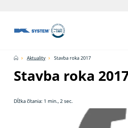
Tieniaca
technika
pre
vašu
domácnosť
Aktuality
Stavba roka 2017
od
Stavba roka 201
Ksystem
Dĺžka čítania: 1 min., 2 sec.