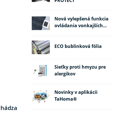
PROTECT
Nová vylepšená funkcia
ovládania vonkajších
žalúzií
ECO bublinková fólia
Sieťky proti hmyzu pre
alergikov
Novinky v aplikácii
TaHoma®
chádza