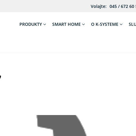
Volajte:
045 / 672 60
PRODUKTY
SMART HOME
O K-SYSTEME
SL
7