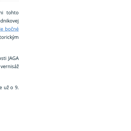
mi tohto
odnikovej
ie bočné
torickým
osti JAGA
 vernisáž
 už o 9.