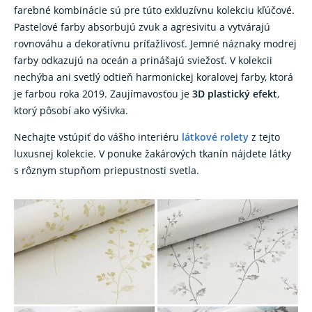
farebné kombinácie sú pre túto exkluzívnu kolekciu kľúčové.
Pastelové farby absorbujú zvuk a agresivitu a vytvárajú
rovnováhu a dekoratívnu príťažlivosť. Jemné náznaky modrej
farby odkazujú na oceán a prinášajú sviežosť. V kolekcii
nechýba ani svetlý odtieň harmonickej koralovej farby, ktorá
je farbou roka 2019. Zaujímavosťou je
3D plastický efekt
,
ktorý pôsobí ako výšivka.
Nechajte vstúpiť do vášho interiéru
látkové rolety
z tejto
luxusnej kolekcie. V ponuke žakárových tkanín nájdete látky
s rôznym stupňom priepustnosti svetla.