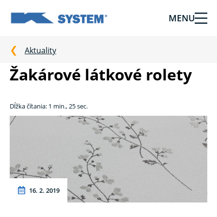
MENU
Tieniaca
technika
pre
Aktuality
vašu
Žakárové látkové rolety
domácnosť
od
Ksystem
Dĺžka čítania: 1 min., 25 sec.
16. 2. 2019