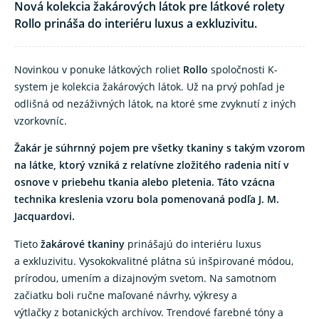
Nová kolekcia žakárových látok pre látkové rolety
Rollo prináša do interiéru luxus a exkluzivitu.
Novinkou v ponuke látkových roliet
Rollo
spoločnosti K-
system je kolekcia žakárových látok. Už na prvý pohľad je
odlišná od nezáživných látok, na ktoré sme zvyknutí z iných
vzorkovníc.
Žakár je súhrnný pojem pre všetky tkaniny s takým vzorom
na látke, ktorý vzniká z relatívne zložitého radenia nití v
osnove v priebehu tkania alebo pletenia. Táto vzácna
technika kreslenia vzoru bola pomenovaná podľa J. M.
Jacquardovi.
Tieto
žakárové tkaniny
prinášajú do interiéru luxus
a exkluzivitu. Vysokokvalitné plátna sú inšpirované módou,
prírodou, umením a dizajnovým svetom. Na samotnom
začiatku boli ručne maľované návrhy, výkresy a
výtlačky z botanických archívov. Trendové farebné tóny a