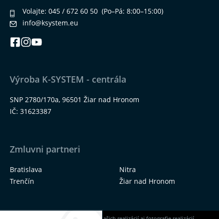
Volajte:
045 / 672 60 50
(Po–Pá: 8:00–15:00)
info@ksystem.eu
Výroba K-SYSTEM - centrála
SNP 2780/170a, 96501 Žiar nad Hronom
IČ: 31623387
Zmluvni partneri
Bratislava
Nitra
Trenčín
Žiar nad Hronom
Na našich stránkach nájdete okrem našich realizácií aj fotografie realizácií