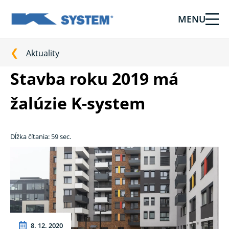
MENU
Tieniaca
technika
pre
Aktuality
vašu
Stavba roku 2019 má
domácnosť
od
žalúzie K-system
Ksystem
Dĺžka čítania: 59 sec.
8. 12. 2020