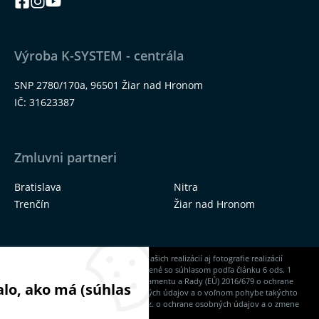
Výroba K-SYSTEM - centrála
SNP 2780/170a, 96501 Žiar nad Hronom
IČ: 31623387
Zmluvni partneri
Bratislava
Nitra
Trenčín
Žiar nad Hronom
Na našich stránkach nájdete okrem našich realizácií aj fotografie realizácií
našich dodávateľov, ktoré sú zverejnené so súhlasom podľa článku 6 ods. 1
písm. a) Nariadenia Európskeho parlamentu a Rady (EÚ) 2016/679 o ochrane
lo, ako má (súhlas
fyzických osôb pri spracúvaní osobných údajov a o voľnom pohybe takýchto
údajov a zákona NR SR č. 18/2018 Z. z. o ochrane osobných údajov a o zmene
a doplnení niektorých zákonov.