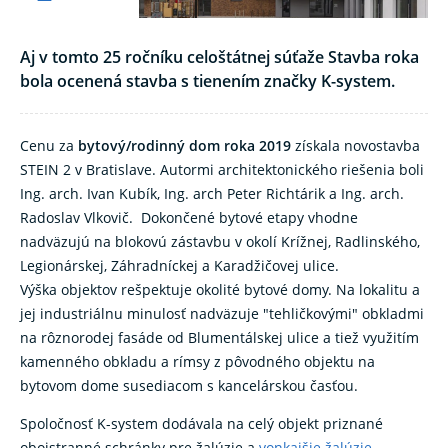
Aj v tomto 25 ročníku celoštátnej súťaže Stavba roka
bola ocenená stavba s tienením značky K-system.
Cenu za
bytový/rodinný dom roka 2019
získala novostavba
STEIN 2 v Bratislave. Autormi architektonického riešenia boli
Ing. arch. Ivan Kubík, Ing. arch Peter Richtárik a Ing. arch.
Radoslav Vlkovič. Dokončené bytové etapy vhodne
nadväzujú na blokovú zástavbu v okolí Krížnej, Radlinského,
Legionárskej, Záhradníckej a Karadžičovej ulice.
Výška objektov rešpektuje okolité bytové domy. Na lokalitu a
jej industriálnu minulosť nadväzuje "tehličkovými" obkladmi
na rôznorodej fasáde od Blumentálskej ulice a tiež využitím
kamenného obkladu a rímsy z pôvodného objektu na
bytovom dome susediacom s kancelárskou časťou.
Spoločnosť K-system dodávala na celý objekt priznané
obojstranné schránky pre žalúzie a
vonkajšie žalúzie