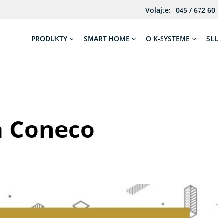
Volajte:
045 / 672 60
PRODUKTY
SMART HOME
O K-SYSTEME
SL
a Coneco