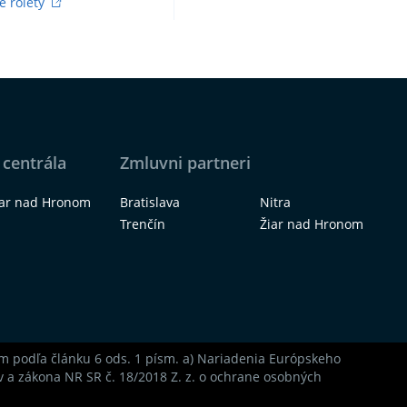
é rolety
 centrála
Zmluvni partneri
iar nad Hronom
Bratislava
Nitra
Trenčín
Žiar nad Hronom
som podľa článku 6 ods. 1 písm. a) Nariadenia Európskeho
 a zákona NR SR č. 18/2018 Z. z. o ochrane osobných