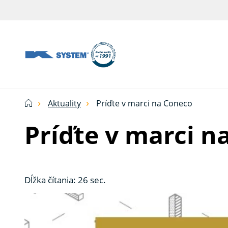
Tieniaca
technika
pre
vašu
domácnosť
Aktuality
Príďte v marci na Coneco
od
Príďte v marci n
Ksystem
Dĺžka čítania: 26 sec.