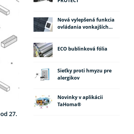
PROTECT
Nová vylepšená funkcia
ovládania vonkajších
žalúzií
ECO bublinková fólia
Sieťky proti hmyzu pre
alergikov
Novinky v aplikácii
TaHoma®
od 27.