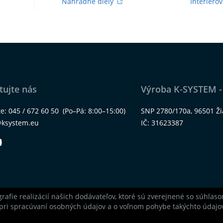
Náhradné diely
Interiérov
tujte nás
Výroba K-SYSTEM -
te:
045 / 672 60 50
(Po–Pá: 8:00–15:00)
SNP 2780/170a, 96501 Ž
@ksystem.eu
IČ: 31623387
grafie realizácií našich dodávateľov, ktoré sú zverejnené so súhla
pri spracúvaní osobných údajov a o voľnom pohybe takýchto údajov