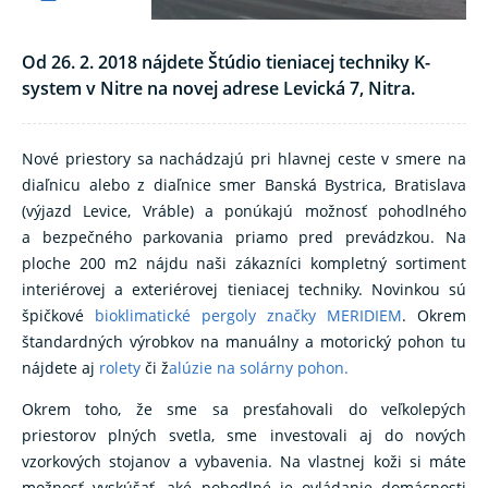
Od 26. 2. 2018 nájdete Štúdio tieniacej techniky K-
system v Nitre na novej adrese Levická 7, Nitra.
Nové priestory sa nachádzajú pri hlavnej ceste v smere na
diaľnicu alebo z diaľnice smer Banská Bystrica, Bratislava
(výjazd Levice, Vráble) a ponúkajú možnosť pohodlného
a bezpečného parkovania priamo pred prevádzkou. Na
ploche 200 m2 nájdu naši zákazníci kompletný sortiment
interiérovej a exteriérovej tieniacej techniky. Novinkou sú
špičkové
bioklimatické pergoly značky MERIDIEM
. Okrem
štandardných výrobkov na manuálny a motorický pohon tu
nájdete aj
rolety
či ž
alúzie na solárny pohon.
Okrem toho, že sme sa presťahovali do veľkolepých
priestorov plných svetla, sme investovali aj do nových
vzorkových stojanov a vybavenia. Na vlastnej koži si máte
možnosť vyskúšať, aké pohodlné je ovládanie domácnosti