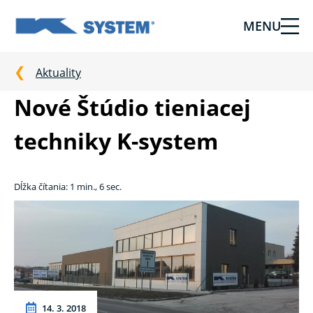
MENU
Tieniaca
technika
pre
Aktuality
vašu
Nové Štúdio tieniacej
domácnosť
od
techniky K-system
Ksystem
Dĺžka čítania: 1 min., 6 sec.
14. 3. 2018