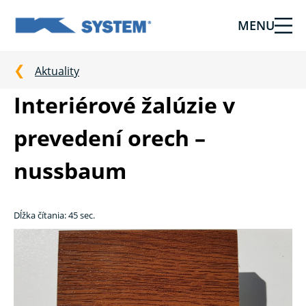
MENU
Tieniaca
technika
pre
Aktuality
vašu
Interiérové žalúzie v
domácnosť
od
prevedení orech –
Ksystem
nussbaum
Dĺžka čítania: 45 sec.