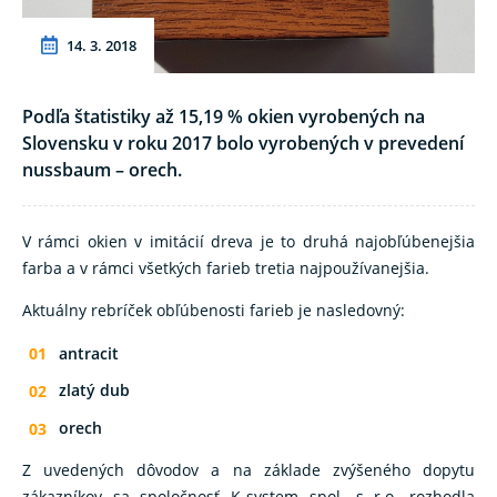
14. 3. 2018
Podľa štatistiky až 15,19 % okien vyrobených na
Slovensku v roku 2017 bolo vyrobených v prevedení
nussbaum – orech.
V rámci okien v imitácií dreva je to druhá najobľúbenejšia
farba a v rámci všetkých farieb tretia najpoužívanejšia.
Aktuálny rebríček obľúbenosti farieb je nasledovný:
antracit
zlatý dub
orech
Z uvedených dôvodov a na základe zvýšeného dopytu
zákazníkov sa spoločnosť K-system spol. s r.o. rozhodla