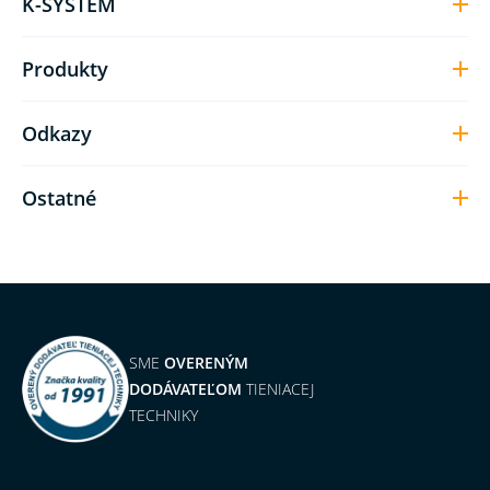
K-SYSTEM
Produkty
Odkazy
Ostatné
SME
OVERENÝM
DODÁVATEĽOM
TIENIACEJ
TECHNIKY