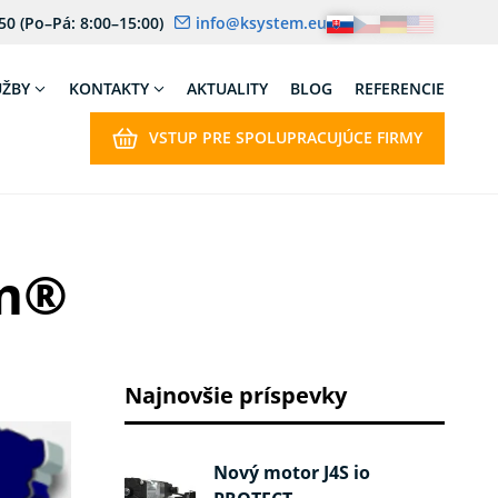
 50
(Po–Pá: 8:00–15:00)
info@ksystem.eu
UŽBY
KONTAKTY
AKTUALITY
BLOG
REFERENCIE
VSTUP PRE SPOLUPRACUJÚCE FIRMY
em®
Najnovšie príspevky
Nový motor J4S io