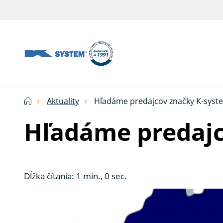
Tieniaca
technika
pre
vašu
domácnosť
Aktuality
Hľadáme predajcov značky K-sys
od
Hľadáme predaj
Ksystem
Dĺžka čítania: 1 min., 0 sec.