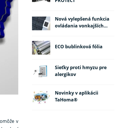
PROTECT
Nová vylepšená funkcia
ovládania vonkajších
žalúzií
ECO bublinková fólia
Sieťky proti hmyzu pre
alergikov
Novinky v aplikácii
TaHoma®
pomôže v