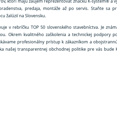
v, ktorí majú záujem reprezentovať značku K-system® a v
oradenstva, predaja, montáže až po servis. Staňte sa p
u žalúzií na Slovensku.
avuje v rebríčku TOP 50 slovenského stavebníctva. Je zná
itou. Okrem kvalitného zaškolenia a technickej podpory 
ávame profesionálny prístup k zákazníkom a obojstrannú l
 našej transparentnej obchodnej politike pre vás bude 