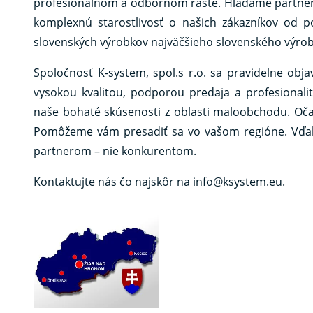
profesionálnom a odbornom raste. Hľadáme partnero
komplexnú starostlivosť o našich zákazníkov od p
slovenských výrobkov najväčšieho slovenského výrobc
Spoločnosť K-system, spol.s r.o. sa pravidelne obj
vysokou kvalitou, podporou predaja a profesional
naše bohaté skúsenosti z oblasti maloobchodu. Očak
Pomôžeme vám presadiť sa vo vašom regióne. Vďaka
partnerom – nie konkurentom.
Kontaktujte nás čo najskôr na info@ksystem.eu.