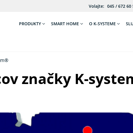
Volajte:
045 / 672 60
PRODUKTY
SMART HOME
O K-SYSTEME
SL
tem®
cov značky K-syst