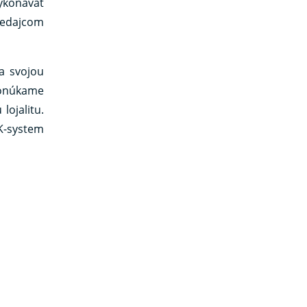
ykonávať
redajcom
ma svojou
ponúkame
ojalitu.
K-system