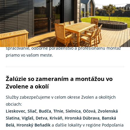
kancelárie
Hľadáte kvalitné a funkčné
žalúzie
vo Zvolene
?
K-system
je
slovenský výrobca tieniacej techniky s viac ako 30-ročnými
skúsenosťami. Ponúkame žalúzie na mieru pre rodinné
domy, byty aj komerčné priestory. Spoľahnite sa na precízne
spracovanie, odborné poradenstvo a profesionálnu montáž
priamo vo vašom meste.
Žalúzie so zameraním a montážou vo
Zvolene a okolí
Služby zabezpečujeme v celom okrese Zvolen a okolitých
obciach:
Lieskovec, Sliač, Budča, Tŕnie, Sielnica, Očová, Zvolenská
Slatina, Vígľaš, Detva, Kriváň, Hronská Dúbrava, Banská
Belá, Hronský Beňadik
a ďalšie lokality v regióne Podpoľania