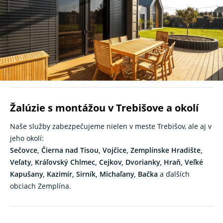
Potrebujete spoľahlivé a esteticky riešené
žalúzie v
Trebišove
? K-system je slovenský výrobca
tieniacej techniky
s dlhoročnou tradíciou. Vyrábame a dodávame žalúzie na
mieru pre domácnosti, kancelárie aj komerčné priestory – s
dôrazom na kvalitu, funkčnosť a dlhodobú životnosť.
Žalúzie s montážou v Trebišove a okolí
Naše služby zabezpečujeme nielen v meste Trebišov, ale aj v
jeho okolí:
Sečovce, Čierna nad Tisou, Vojčice, Zemplínske Hradište,
Veľaty, Kráľovský Chlmec, Cejkov, Dvorianky, Hraň, Veľké
Kapušany, Kazimír, Sirník, Michaľany, Bačka
a ďalších
obciach Zemplína.