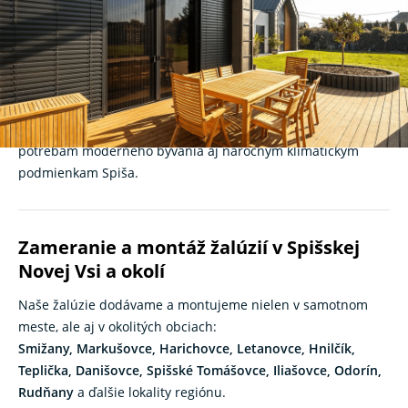
domy, byty aj firmy
Hľadáte kvalitné
žalúzie
v Spišskej Novej Vsi
? K-system je
slovenský výrobca tieniacej techniky s viac než 30-ročnou
praxou. Ponúkame široký sortiment interiérových a
exteriérových žalúzií navrhnutých tak, aby vyhovovali
potrebám moderného bývania aj náročným klimatickým
podmienkam Spiša.
Zameranie a montáž žalúzií v Spišskej
Novej Vsi a okolí
Naše žalúzie dodávame a montujeme nielen v samotnom
meste, ale aj v okolitých obciach:
Smižany, Markušovce, Harichovce, Letanovce, Hnilčík,
Teplička, Danišovce, Spišské Tomášovce, Iliašovce, Odorín,
Rudňany
a ďalšie lokality regiónu.