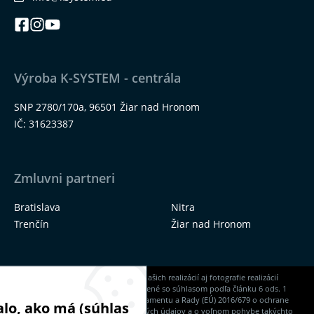
Výroba K-SYSTEM - centrála
SNP 2780/170a, 96501 Žiar nad Hronom
IČ: 31623387
Zmluvni partneri
Bratislava
Nitra
Trenčín
Žiar nad Hronom
Na našich stránkach nájdete okrem našich realizácií aj fotografie realizácií
našich dodávateľov, ktoré sú zverejnené so súhlasom podľa článku 6 ods. 1
písm. a) Nariadenia Európskeho parlamentu a Rady (EÚ) 2016/679 o ochrane
lo, ako má (súhlas
fyzických osôb pri spracúvaní osobných údajov a o voľnom pohybe takýchto