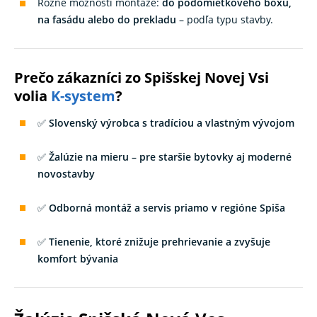
Rôzne možnosti montáže:
do podomietkového boxu,
na fasádu alebo do prekladu
– podľa typu stavby.
Prečo zákazníci zo Spišskej Novej Vsi
volia
K-system
?
✅
Slovenský výrobca s tradíciou a vlastným vývojom
✅
Žalúzie na mieru – pre staršie bytovky aj moderné
novostavby
✅
Odborná montáž a servis priamo v regióne Spiša
✅
Tienenie, ktoré znižuje prehrievanie a zvyšuje
komfort bývania