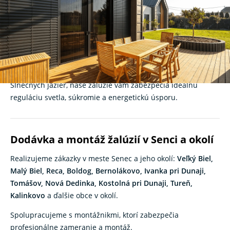
priestory
Hľadáte spoľahlivé
žalúzie v Senci
? K-system je slovenský
výrobca
tieniacej techniky
s viac ako 30-ročnou praxou.
Ponúkame produkty na mieru pre novostavby, rekonštrukcie
aj administratívne budovy. Či už bývate v Senci alebo okolí
Slnečných jazier, naše žalúzie vám zabezpečia ideálnu
reguláciu svetla, súkromie a energetickú úsporu.
Dodávka a montáž žalúzií v Senci a okolí
Realizujeme zákazky v meste Senec a jeho okolí:
Veľký Biel,
Malý Biel, Reca, Boldog, Bernolákovo, Ivanka pri Dunaji,
Tomášov, Nová Dedinka, Kostolná pri Dunaji, Tureň,
Kalinkovo
a ďalšie obce v okolí.
Spolupracujeme s montážnikmi, ktorí zabezpečia
profesionálne zameranie a montáž.