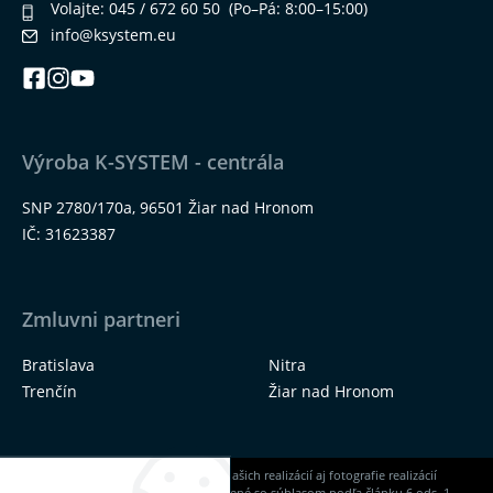
Volajte:
045 / 672 60 50
(Po–Pá: 8:00–15:00)
info@ksystem.eu
Výroba K-SYSTEM - centrála
SNP 2780/170a, 96501 Žiar nad Hronom
IČ: 31623387
Zmluvni partneri
Bratislava
Nitra
Trenčín
Žiar nad Hronom
Na našich stránkach nájdete okrem našich realizácií aj fotografie realizácií
našich dodávateľov, ktoré sú zverejnené so súhlasom podľa článku 6 ods. 1