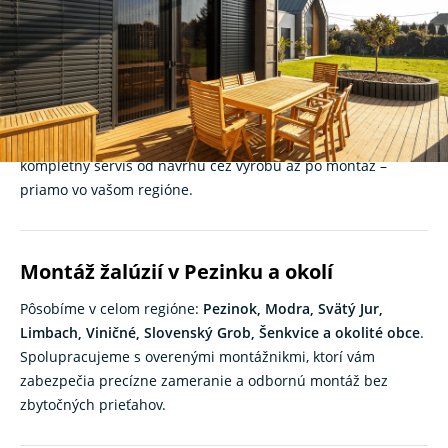
kanceláriu
Hľadáte
žalúzie v Pezinku
, ktoré sú estetické, funkčné a
spoľahlivé? K-system ako slovenský výrobca
tieniacej
techniky
s tradíciou od roku 1991 ponúka riešenia pre
moderné bývanie aj komerčné priestory. Zabezpečujeme
kompletný servis od návrhu cez výrobu až po montáž –
priamo vo vašom regióne.
Montáž žalúzií v Pezinku a okolí
Pôsobíme v celom regióne:
Pezinok, Modra, Svätý Jur,
Limbach, Viničné, Slovenský Grob, Šenkvice a okolité obce
.
Spolupracujeme s overenými montážnikmi, ktorí vám
zabezpečia precízne zameranie a odbornú montáž bez
zbytočných prieťahov.