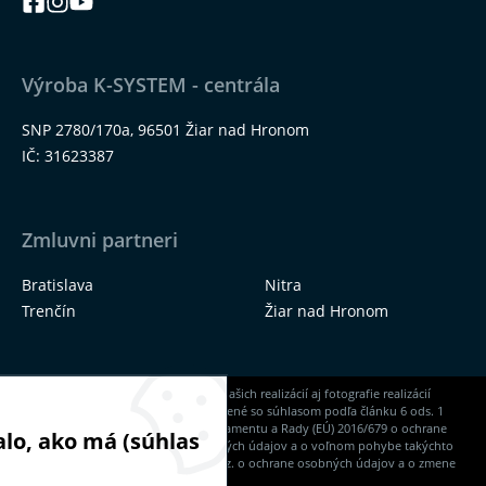
Výroba K-SYSTEM - centrála
SNP 2780/170a, 96501 Žiar nad Hronom
IČ: 31623387
Zmluvni partneri
Bratislava
Nitra
Trenčín
Žiar nad Hronom
Na našich stránkach nájdete okrem našich realizácií aj fotografie realizácií
našich dodávateľov, ktoré sú zverejnené so súhlasom podľa článku 6 ods. 1
písm. a) Nariadenia Európskeho parlamentu a Rady (EÚ) 2016/679 o ochrane
lo, ako má (súhlas
fyzických osôb pri spracúvaní osobných údajov a o voľnom pohybe takýchto
údajov a zákona NR SR č. 18/2018 Z. z. o ochrane osobných údajov a o zmene
a doplnení niektorých zákonov.