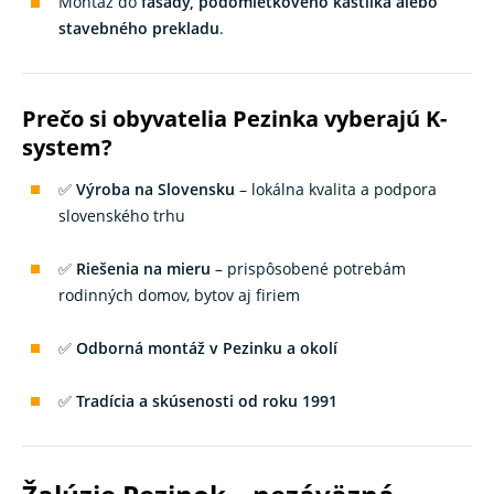
Montáž do
fasády, podomietkového kastlíka alebo
stavebného prekladu
.
Prečo si obyvatelia Pezinka vyberajú K-
system?
✅
Výroba na Slovensku
– lokálna kvalita a podpora
slovenského trhu
✅
Riešenia na mieru
– prispôsobené potrebám
rodinných domov, bytov aj firiem
✅
Odborná montáž v Pezinku a okolí
✅
Tradícia a skúsenosti od roku 1991