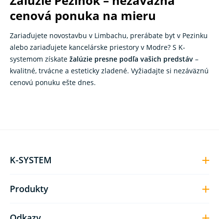
Žalúzie Pezinok – nezáväzná
cenová ponuka na mieru
Zariaďujete novostavbu v Limbachu, prerábate byt v Pezinku
alebo zariaďujete kancelárske priestory v Modre? S K-
systemom získate
žalúzie presne podľa vašich predstáv
–
kvalitné, trvácne a esteticky zladené. Vyžiadajte si nezáväznú
cenovú ponuku ešte dnes.
K-SYSTEM
Produkty
Odkazy