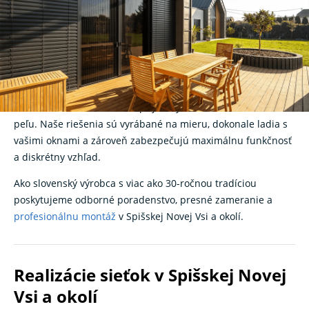
Nová Ves – nerušené
vetranie bez hmyzu
Hľadáte kvalitné
sieťky na okná
v Spišskej Novej Vsi? V
K‑systeme
vám ponúkame moderné siete proti hmyzu, ktoré
vám umožnia vetrať bez nepríjemných komárov, múch či
peľu. Naše riešenia sú vyrábané na mieru, dokonale ladia s
vašimi oknami a zároveň zabezpečujú maximálnu funkčnosť
a diskrétny vzhľad.
Ako slovenský výrobca s viac ako 30-ročnou tradíciou
poskytujeme odborné poradenstvo, presné zameranie a
profesionálnu montáž
v Spišskej Novej Vsi a okolí.
Realizácie sieťok v Spišskej Novej
Vsi a okolí