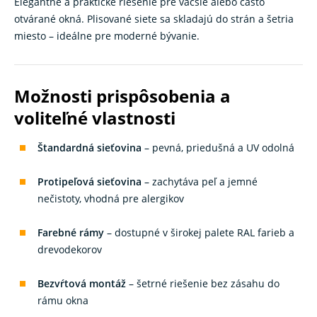
Elegantné a praktické riešenie pre väčšie alebo často
otvárané okná. Plisované siete sa skladajú do strán a šetria
miesto – ideálne pre moderné bývanie.
Možnosti prispôsobenia a
voliteľné vlastnosti
Štandardná sieťovina
– pevná, priedušná a UV odolná
Protipeľová sieťovina
– zachytáva peľ a jemné
nečistoty, vhodná pre alergikov
Farebné rámy
– dostupné v širokej palete RAL farieb a
drevodekorov
Bezvŕtová montáž
– šetrné riešenie bez zásahu do
rámu okna