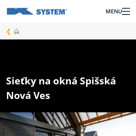
MENU
Tieniaca
technika
pre
vašu
domácnosť
od
Ksystem
Sieťky na okná Spišská
Nová Ves
Sieťky na okná Spišská