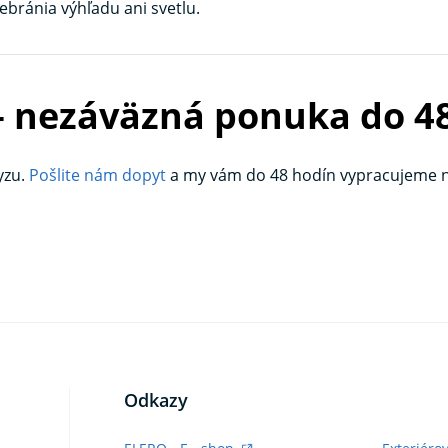
nebránia výhľadu ani svetlu.
– nezáväzná ponuka do 4
yzu.
Pošlite nám dopyt
a my vám do 48 hodín vypracujeme 
Odkazy