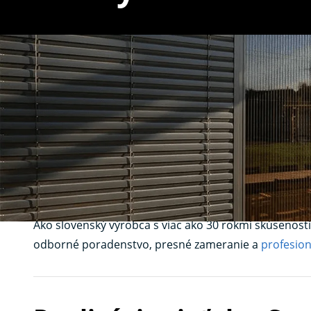
Sieťky na okná S
hmyzu na mieru
Hľadáte kvalitné
sieťky na okná
v Senci a okolí? V
K-s
prístup k svetlu a čerstvému vzduchu.
Ako slovenský výrobca s viac ako 30 rokmi skúsenost
odborné poradenstvo, presné zameranie a
profesio