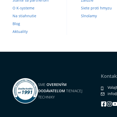
Staňte sa partnerom
Žalúzie
O K-systeme
Siete proti hmyzu
Na stiahnutie
Slnolamy
Blog
Aktuality
Kontak
SME
OVERENÝM
Volaj
DODÁVATEĽOM
TIENIACEJ
info
TECHNIKY