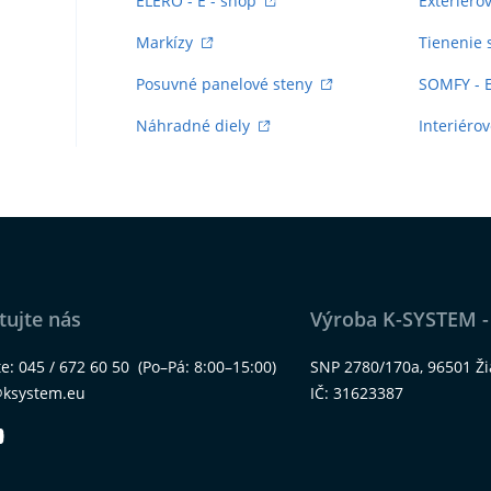
ELERO - E - shop
Exteriéro
Markízy
Tienenie 
Posuvné panelové steny
SOMFY - 
Náhradné diely
Interiérov
tujte nás
Výroba K-SYSTEM -
te:
045 / 672 60 50
(Po–Pá: 8:00–15:00)
SNP 2780/170a, 96501 Ž
@ksystem.eu
IČ: 31623387