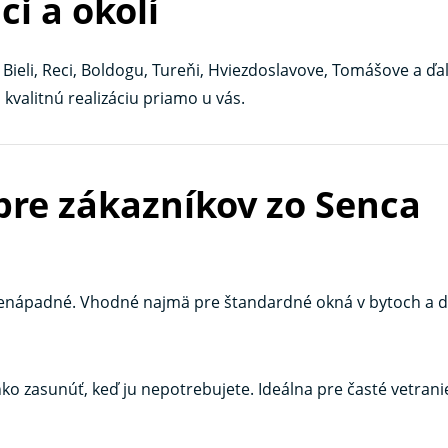
ci a okolí
Bieli, Reci, Boldogu, Tureňi, Hviezdoslavove, Tomášove a ďal
valitnú realizáciu priamo u vás.
pre zákazníkov zo Senca
a nenápadné. Vhodné najmä pre štandardné okná v bytoch a
hko zasunúť, keď ju nepotrebujete. Ideálna pre časté vetrani