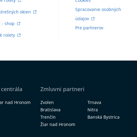
vé rolety
Cookies
Spracovanie osobných
strešných okien
údajov
E - shop
Pre partnerov
é rolety
 centrála
Zmluvni partneri
iar nad Hronom
Zvolen
Trnava
Bratislava
Nitra
Trenčín
Banská Bystrica
Žiar nad Hronom