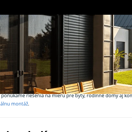
enec – spoľahlivá o
ysteme
vyrábame a montujeme okenné siete, ktoré vás efekt
í ponúkame riešenia na mieru pre byty, rodinné domy aj kom
nálnu montáž
.