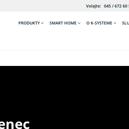
Volajte:
045 / 672 60
PRODUKTY
SMART HOME
O K-SYSTEME
SL
Senec