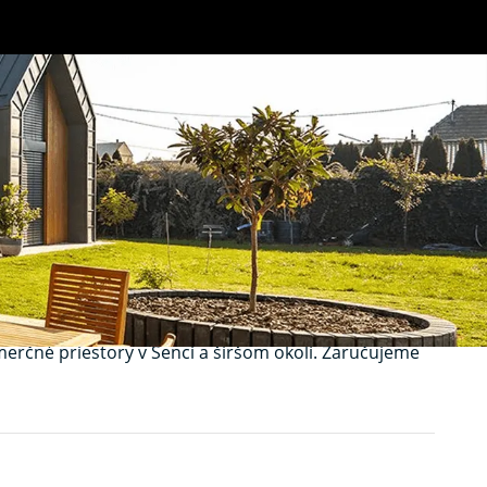
chrana proti
ívne ochránia pred hmyzom, a zároveň si zachováte
erčné priestory v Senci a širšom okolí. Zaručujeme