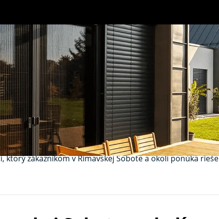
imavská Sobota – s
myzu pre váš domo
j Sobote? V
K-systeme
vyrábame a montujeme moderné siete p
ieravých hmyzu.
í, ktorý zákazníkom v Rimavskej Sobote a okolí ponúka rie