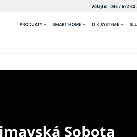
Volajte:
045 / 672 60
PRODUKTY
SMART HOME
O K-SYSTEME
SL
Rimavská Sobota