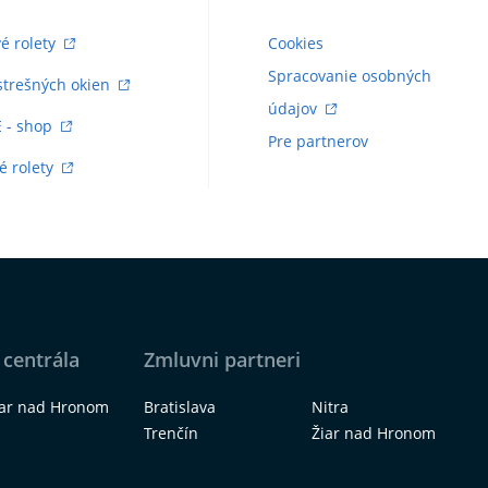
vé rolety
Cookies
Spracovanie osobných
strešných okien
údajov
E - shop
Pre partnerov
é rolety
 centrála
Zmluvni partneri
iar nad Hronom
Bratislava
Nitra
Trenčín
Žiar nad Hronom