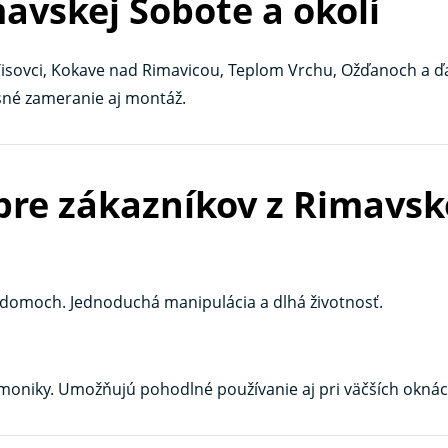
mavskej Sobote a okolí
Tisovci, Kokave nad Rimavicou, Teplom Vrchu, Ožďanoch a ď
né zameranie aj montáž.
pre zákazníkov z Rimavsk
a domoch. Jednoduchá manipulácia a dlhá životnosť.
armoniky. Umožňujú pohodlné používanie aj pri väčších oknác