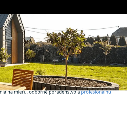
poľahlivá
v
roti hmyzu, ktoré chránia váš interiér a zároveň
šenia na mieru, odborné poradenstvo a
profesionálnu