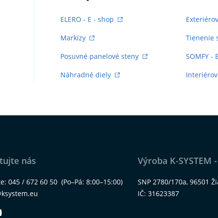
ELERO - E - shop
Exteriéro
Markízy
Tienenie 
Posuvné panelové steny
SOMFY - 
Náhradné diely
Interiérov
tujte nás
Výroba K-SYSTEM -
te:
045 / 672 60 50
(Po–Pá: 8:00–15:00)
SNP 2780/170a, 96501 Ž
@ksystem.eu
IČ: 31623387