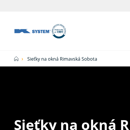
Tieniaca
technika
pre
vašu
domácnosť
Sieťky na okná Rimavská Sobota
od
Ksystem
Sieťky na okná 