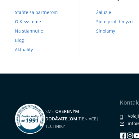
Staňte sa partnerom
Žalúzie
O K-systeme
Siete proti hmyzu
Na stiahnutie
Slnolamy
Blog
Aktuality
Kontak
SME
OVERENÝM
Volaj
DODÁVATEĽOM
TIENIACEJ
info
TECHNIKY