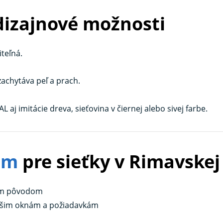
 dizajnové možnosti
teľná.
zachytáva peľ a prach.
 aj imitácie dreva, sieťovina v čiernej alebo sivej farbe.
em
pre sieťky v Rimavskej
cim pôvodom
vašim oknám a požiadavkám