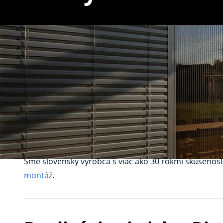
Sieťky na okná R
ochrana proti h
Hľadáte kvalitné a funkčné
sieťky na okná
v Rimavske
umožňujú prirodzené vetranie bez nepríjemných dot
Sme slovenský výrobca s viac ako 30 rokmi skúsenost
montáž
.