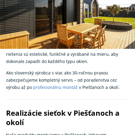
komfortné vetranie bez
hmyzu
Hľadáte spoľahlivé
sieťky na okná
v Piešťanoch? V
K‑systeme
vám ponúkame moderné siete proti hmyzu, ktoré účinne
ochránia váš domov pred komármi, muchami či peľom. Naše
riešenia sú estetické, funkčné a vyrábané na mieru, aby
dokonale zapadli do každého typu okien.
Ako slovenský výrobca s viac ako 30-ročnou praxou
zabezpečujeme kompletný servis – od poradenstva cez
výrobu až po
profesionálnu montáž
v Piešťanoch a okolí.
Realizácie sieťok v Piešťanoch a
okolí
Naše produkty montujeme v Piešťanoch, Vrbovom,