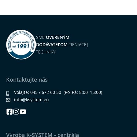
SME
OVERENÝM
DODÁVATEĽOM
TIENIACEJ
TECHNIKY
Kontaktujte nás
Volajte:
045 / 672 60 50
(Po–Pá: 8:00–15:00)
info@ksystem.eu
Výroba K-SYSTEM - centrála