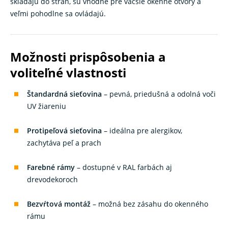
skladajú do strán, sú vhodné pre väčšie okenné otvory a
veľmi pohodlne sa ovládajú.
Možnosti prispôsobenia a
voliteľné vlastnosti
Štandardná sieťovina
– pevná, priedušná a odolná voči
UV žiareniu
Protipeľová sieťovina
– ideálna pre alergikov,
zachytáva peľ a prach
Farebné rámy
– dostupné v RAL farbách aj
drevodekoroch
Bezvŕtová montáž
– možná bez zásahu do okenného
rámu