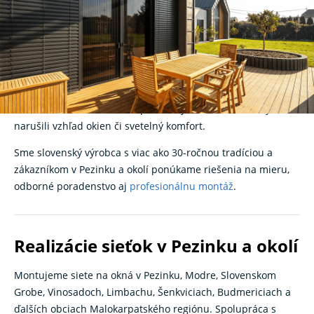
ochrana proti hmyzu pre
domy aj byty
Hľadáte kvalitné a diskrétne
sieťky na okná
v Pezinku? V
K-
systeme
navrhujeme, vyrábame a montujeme sieťky, ktoré
účinne chránia váš domov pred hmyzom bez toho, aby
narušili vzhľad okien či svetelný komfort.
Sme slovenský výrobca s viac ako 30-ročnou tradíciou a
zákazníkom v Pezinku a okolí ponúkame riešenia na mieru,
odborné poradenstvo aj
profesionálnu montáž
.
Realizácie sieťok v Pezinku a okolí
Montujeme siete na okná v Pezinku, Modre, Slovenskom
Grobe, Vinosadoch, Limbachu, Šenkviciach, Budmericiach a
ďalších obciach Malokarpatského regiónu. Spolupráca s