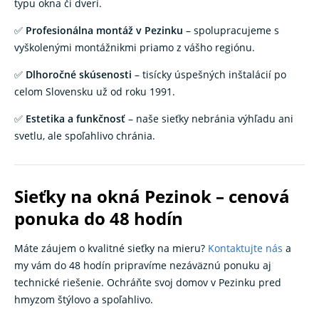
typu okna či dverí.
✅
Profesionálna montáž v Pezinku
– spolupracujeme s
vyškolenými montážnikmi priamo z vášho regiónu.
✅
Dlhoročné skúsenosti
– tisícky úspešných inštalácií po
celom Slovensku už od roku 1991.
✅
Estetika a funkčnosť
– naše sieťky nebránia výhľadu ani
svetlu, ale spoľahlivo chránia.
Sieťky na okná Pezinok – cenová
ponuka do 48 hodín
Máte záujem o kvalitné sieťky na mieru?
Kontaktujte nás
a
my vám do 48 hodín pripravíme nezáväznú ponuku aj
technické riešenie. Ochráňte svoj domov v Pezinku pred
hmyzom štýlovo a spoľahlivo.