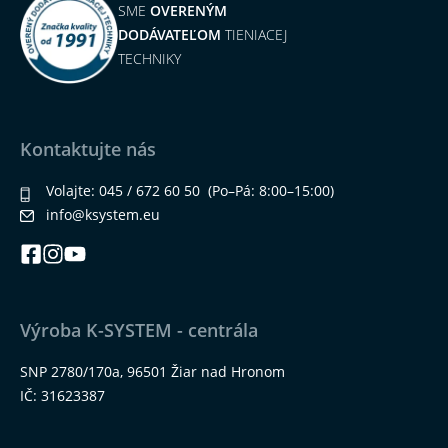
SME
OVERENÝM
DODÁVATEĽOM
TIENIACEJ
TECHNIKY
Kontaktujte nás
Volajte:
045 / 672 60 50
(Po–Pá: 8:00–15:00)
info@ksystem.eu
Výroba K-SYSTEM - centrála
SNP 2780/170a, 96501 Žiar nad Hronom
IČ: 31623387