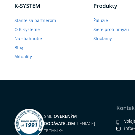
K-SYSTEM
Produkty
Staňte sa partnerom
Žalúzie
O K-systeme
Siete proti hmyzu
Na stiahnutie
Slnolamy
Blog
Aktuality
Kontak
SME
OVERENÝM
Volaj
DODÁVATEĽOM
TIENIACEJ
info
TECHNIKY