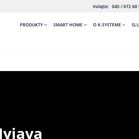
Volajte:
045 / 672 60
PRODUKTY
SMART HOME
O K-SYSTEME
SL
Myjava