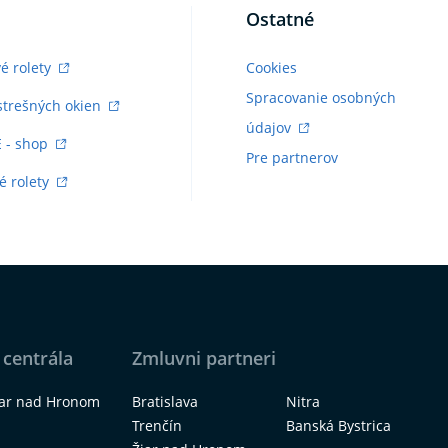
Ostatné
vé rolety
Cookies
Spracovanie osobných
strešných okien
údajov
E - shop
Pre partnerov
é rolety
 centrála
Zmluvni partneri
iar nad Hronom
Bratislava
Nitra
Trenčín
Banská Bystrica