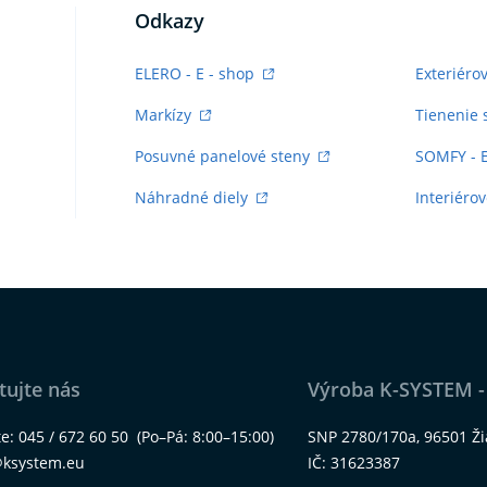
Odkazy
ELERO - E - shop
Exteriéro
Markízy
Tienenie 
Posuvné panelové steny
SOMFY - 
Náhradné diely
Interiérov
tujte nás
Výroba K-SYSTEM -
te:
045 / 672 60 50
(Po–Pá: 8:00–15:00)
SNP 2780/170a, 96501 Ž
@ksystem.eu
IČ: 31623387