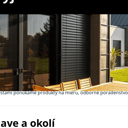
Myjava – moderná 
dý typ okna
eme
vyrábame siete proti hmyzu, ktoré sú funkčné, estetick
ez nepríjemného hmyzu počas celého roka.
nosťami ponúkame produkty na mieru, odborné poradenstv
jave a okolí