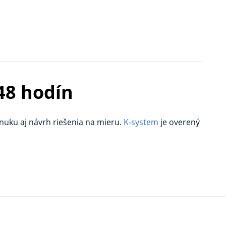
48 hodín
nuku aj návrh riešenia na mieru.
K‑system
je overený