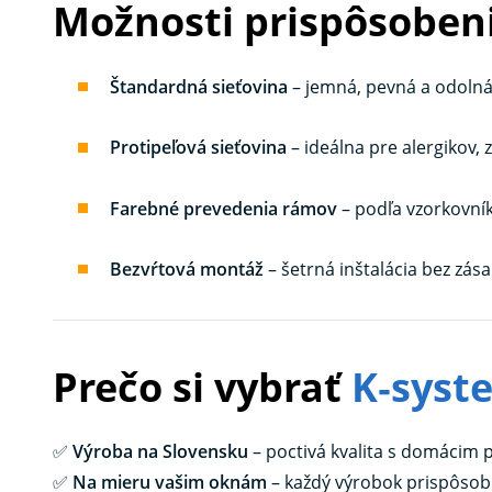
Možnosti prispôsobeni
Štandardná sieťovina
– jemná, pevná a odolná 
Protipeľová sieťovina
– ideálna pre alergikov, 
Farebné prevedenia rámov
– podľa vzorkovník
Bezvŕtová montáž
– šetrná inštalácia bez zá
Prečo si vybrať
K‑syst
✅
Výroba na Slovensku
– poctivá kvalita s domácim
✅
Na mieru vašim oknám
– každý výrobok prispôs