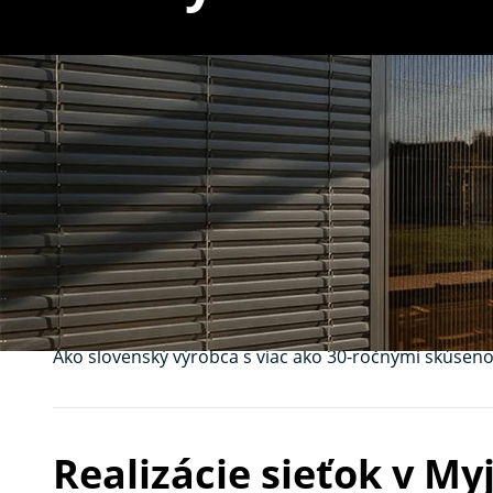
Sieťky na okná 
hmyzom pre kaž
Hľadáte spoľahlivé
sieťky na okná
v Myjave? V
K‑syst
Naše riešenia vám zabezpečia komfortné vetranie b
Ako slovenský výrobca s viac ako 30-ročnými skúse
Realizácie sieťok v My