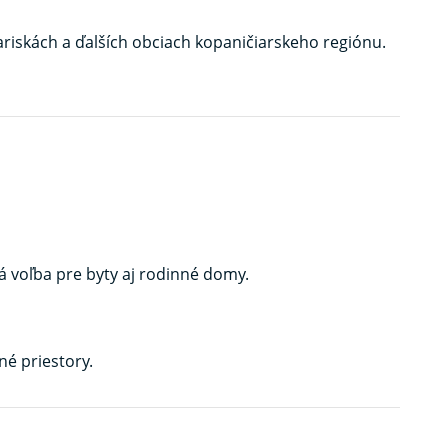
ariskách a ďalších obciach kopaničiarskeho regiónu.
á voľba pre byty aj rodinné domy.
né priestory.