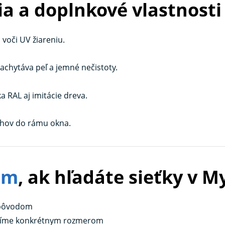
a a doplnkové vlastnosti
voči UV žiareniu.
zachytáva peľ a jemné nečistoty.
a RAL aj imitácie dreva.
sahov do rámu okna.
em
, ak hľadáte sieťky v M
 pôvodom
obíme konkrétnym rozmerom