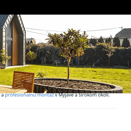
ochrana pred
é a presne prispôsobené rozmerom vašich okien.
o a
profesionálnu montáž
v Myjave a širokom okolí.