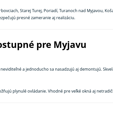
bovciach, Starej Turej, Poriadí, Turanoch nad Myjavou, Koš
pečujú presné zameranie aj realizáciu.
dostupné pre Myjavu
r neviditeľné a jednoducho sa nasadzujú aj demontujú. Skvel
žňujú plynulé ovládanie. Vhodné pre veľké okná aj netradič