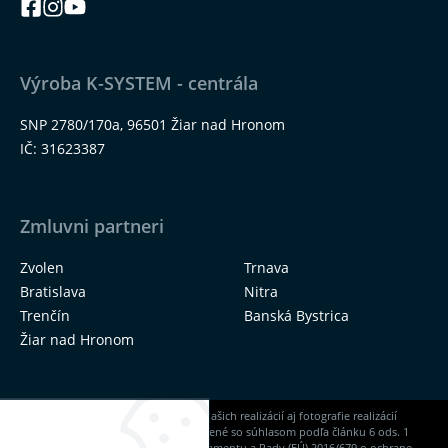
Výroba K-SYSTEM - centrála
SNP 2780/170a, 96501 Žiar nad Hronom
IČ: 31623387
Zmluvni partneri
Zvolen
Trnava
Bratislava
Nitra
Trenčín
Banská Bystrica
Žiar nad Hronom
Na našich stránkach nájdete okrem našich realizácií aj fotografie realizácií
našich dodávateľov, ktoré sú zverejnené so súhlasom podľa článku 6 ods. 1
písm. a) Nariadenia Európskeho parlamentu a Rady (EÚ) 2016/679 o ochrane