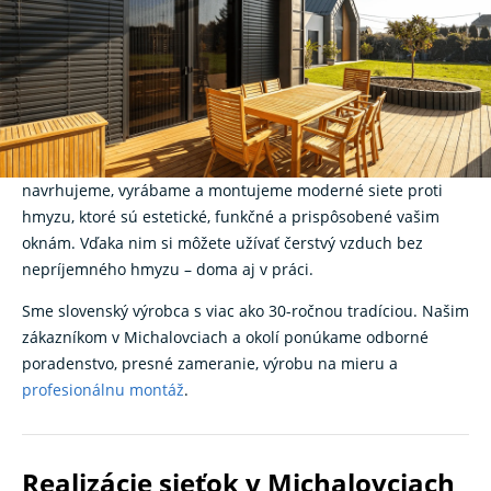
Michalovce – spoľahlivá
ochrana pred hmyzom na
mieru
Hľadáte kvalitné
sieťky na okná
v Michalovciach? V
K‑systeme
navrhujeme, vyrábame a montujeme moderné siete proti
hmyzu, ktoré sú estetické, funkčné a prispôsobené vašim
oknám. Vďaka nim si môžete užívať čerstvý vzduch bez
nepríjemného hmyzu – doma aj v práci.
Sme slovenský výrobca s viac ako 30-ročnou tradíciou. Našim
zákazníkom v Michalovciach a okolí ponúkame odborné
poradenstvo, presné zameranie, výrobu na mieru a
profesionálnu montáž
.
Realizácie sieťok v Michalovciach