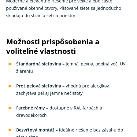
Moderné a elegantné riešenie pre veľké alebo často
používané okenné otvory. Plisované siete sa jednoducho
skladajú do strán a šetria priestor.
Možnosti prispôsobenia a
voliteľné vlastnosti
Štandardná sieťovina
– jemná, pevná, odolná voči UV
žiareniu
Protipeľová sieťovina
– vhodná pre alergikov,
zachytáva peľ aj jemné nečistoty
Farebné rámy
– dostupné v RAL farbách a
drevodekoroch
Bezvŕtová montáž
– ideálne riešenie bez zásahu do