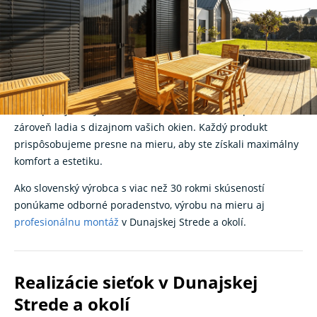
Streda – účinná ochrana
proti hmyzu na mieru
Hľadáte spoľahlivé
sieťky na okná
v Dunajskej Strede? V
K‑systeme
vyrábame moderné siete proti hmyzu, ktoré
zabezpečujú čistý vzduch bez komárov, múch či peľu – a
zároveň ladia s dizajnom vašich okien. Každý produkt
prispôsobujeme presne na mieru, aby ste získali maximálny
komfort a estetiku.
Ako slovenský výrobca s viac než 30 rokmi skúseností
ponúkame odborné poradenstvo, výrobu na mieru aj
profesionálnu montáž
v Dunajskej Strede a okolí.
Realizácie sieťok v Dunajskej
Strede a okolí