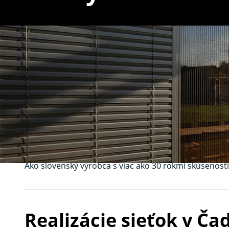
Sieťky na okná Č
hmyzu na mieru
Hľadáte spoľahlivé a estetické
sieťky na okná
v Čadci?
múch či peľu. Naše sieťky sú vyrábané na mieru a d
Ako slovenský výrobca s viac ako 30 rokmi skúsenos
Realizácie sieťok v Čad