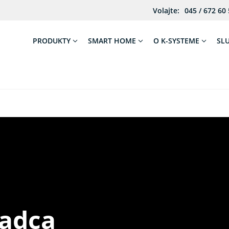
Volajte:
045 / 672 60
PRODUKTY
SMART HOME
O K-SYSTEME
SL
Čadca