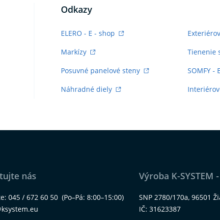
Odkazy
ELERO - E - shop
Exteriéro
Markízy
Tienenie 
Posuvné panelové steny
SOMFY - 
Náhradné diely
Interiérov
tujte nás
Výroba K-SYSTEM -
te:
045 / 672 60 50
(Po–Pá: 8:00–15:00)
SNP 2780/170a, 96501 Ž
@ksystem.eu
IČ: 31623387