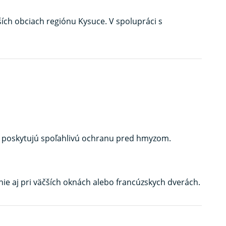
ích obciach regiónu Kysuce. V spolupráci s
 a poskytujú spoľahlivú ochranu pred hmyzom.
ie aj pri väčších oknách alebo francúzskych dverách.