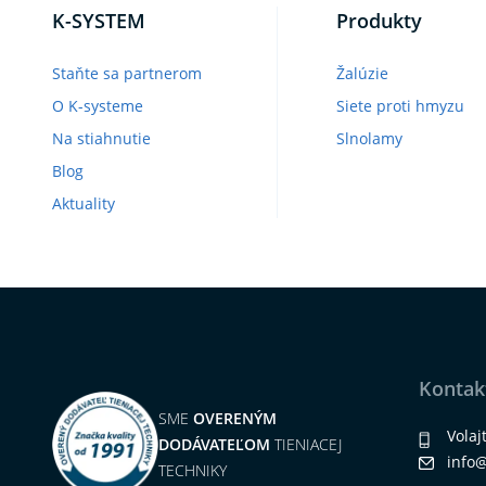
K-SYSTEM
Produkty
Staňte sa partnerom
Žalúzie
O K-systeme
Siete proti hmyzu
Na stiahnutie
Slnolamy
Blog
Aktuality
Kontak
SME
OVERENÝM
Volaj
DODÁVATEĽOM
TIENIACEJ
info
TECHNIKY