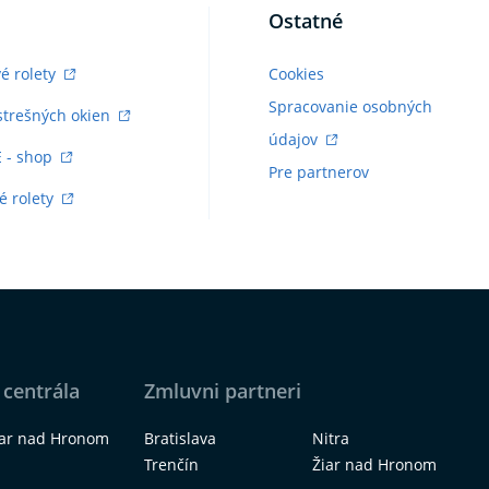
Ostatné
vé rolety
Cookies
Spracovanie osobných
strešných okien
údajov
E - shop
Pre partnerov
é rolety
 centrála
Zmluvni partneri
iar nad Hronom
Bratislava
Nitra
Trenčín
Žiar nad Hronom