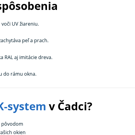
ispôsobenia
voči UV žiareniu.
zachytáva peľ a prach.
a RAL aj imitácie dreva.
u do rámu okna.
K‑system
v Čadci?
im pôvodom
vašich okien