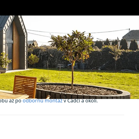
chrana proti
m zabezpečia pokojné vetranie bez obáv z komárov,
robu až po
odbornú montáž
v Čadci a okolí.