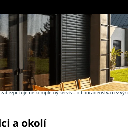
adca – diskrétna o
 V
K‑systeme
ponúkame kvalitné siete proti hmyzu, ktoré vá
okonale zapadnú do dizajnu vášho domova.
tí zabezpečujeme kompletný servis – od poradenstva cez vý
ci a okolí