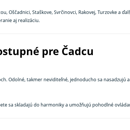
, Oščadnici, Staškove, Svrčinovci, Rakovej, Turzovke a ďalš
nie aj realizáciu.
ostupné pre Čadcu
moch. Odolné, takmer neviditeľné, jednoducho sa nasadzujú
iete sa skladajú do harmoniky a umožňujú pohodlné ovládan