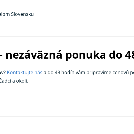
 celom Slovensku
 – nezáväzná ponuka do 4
ov?
Kontaktujte nás
a do 48 hodín vám pripravíme cenovú pon
adci a okolí.