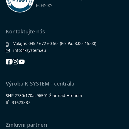
TECHNIKY
Kontaktujte nás
Volajte:
045 / 672 60 50
(Po–Pá: 8:00–15:00)
info@ksystem.eu
Výroba K-SYSTEM - centrála
SNP 2780/170a, 96501 Žiar nad Hronom
IČ: 31623387
Zmluvni partneri