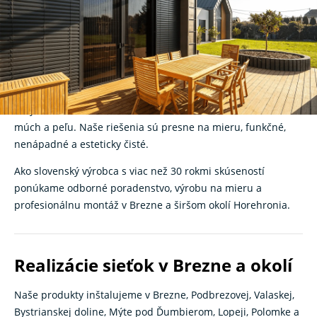
pokojné bývanie bez
hmyzu
Hľadáte kvalitné
sieťky na okná
v Brezne? V
K‑systeme
navrhujeme, vyrábame a montujeme moderné siete proti
hmyzu, ktoré vám umožnia nerušene vetrať bez komárov,
múch a peľu. Naše riešenia sú presne na mieru, funkčné,
nenápadné a esteticky čisté.
Ako slovenský výrobca s viac než 30 rokmi skúseností
ponúkame odborné poradenstvo, výrobu na mieru a
profesionálnu montáž v Brezne a širšom okolí Horehronia.
Realizácie sieťok v Brezne a okolí
Naše produkty inštalujeme v Brezne, Podbrezovej, Valaskej,
Bystrianskej doline, Mýte pod Ďumbierom, Lopeji, Polomke a