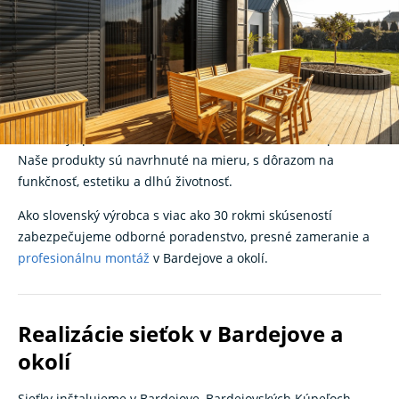
účinná ochrana pred
hmyzom na mieru
Hľadáte kvalitné
sieťky na okná
v Bardejove? V
K‑systeme
vyrábame a montujeme moderné siete proti hmyzu, ktoré
umožňujú pohodlné vetranie bez komárov, múch či peľu.
Naše produkty sú navrhnuté na mieru, s dôrazom na
funkčnosť, estetiku a dlhú životnosť.
Ako slovenský výrobca s viac ako 30 rokmi skúseností
zabezpečujeme odborné poradenstvo, presné zameranie a
profesionálnu montáž
v Bardejove a okolí.
Realizácie sieťok v Bardejove a
okolí
Sieťky inštalujeme v Bardejove, Bardejovských Kúpeľoch,