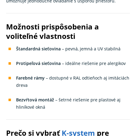
umožňuje jednoduché ovládanie s úsporou priestoru.
Možnosti prispôsobenia a
voliteľné vlastnosti
Štandardná sieťovina
– pevná, jemná a UV stabilná
Protipeľová sieťovina
– ideálne riešenie pre alergikov
Farebné rámy
– dostupné v RAL odtieňoch aj imitáciách
dreva
Bezvŕtová montáž
– šetrné riešenie pre plastové aj
hliníkové okná
Prečo si vybrať
K‑system
pre