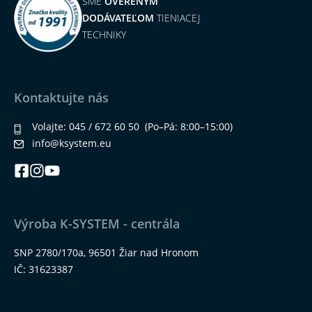
SME
OVERENÝM
DODÁVATEĽOM
TIENIACEJ
TECHNIKY
Kontaktujte nás
Volajte:
045 / 672 60 50
(Po–Pá: 8:00–15:00)
info@ksystem.eu
Výroba K-SYSTEM - centrála
SNP 2780/170a, 96501 Žiar nad Hronom
IČ: 31623387